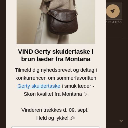
Få nya kollektioner, exklusiva favoriter och inspiration först — direkt från
Suzan & Lasse. Avsluta när som helst.
VIND
Gerty skuldertaske i
Familjeägd läder- och skinnbutik från Silkeborg.
brun læder fra Montana
Handplockat läder av högsta kvalitet sedan 1986.
BUTIK & SHOWROOM
Tilmeld dig nyhedsbrevet og deltag i
Tværgade 8 · 8600 Silkeborg
konkurrencen om sommerfavoritten
info@frejaskind.dk
Gerty skuldertaske
i smuk læder -
CVR 12345678
Skøn kvalitet fra Montana ✨
Vinderen trækkes d. 09. sept.
Held og lykke! 🎉
SHOP