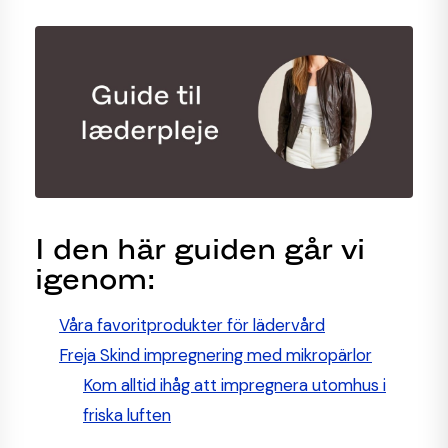
I den här guiden går vi
igenom:
Våra favoritprodukter för lädervård
Freja Skind impregnering med mikropärlor
Kom alltid ihåg att impregnera utomhus i
friska luften