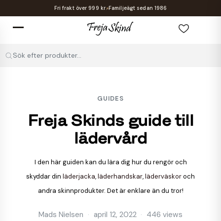
Fri frakt över 999 kr.
Familjeägt sedan 1986
Sök efter produkter...
GUIDES
Freja Skinds guide till
lädervård
I den här guiden kan du lära dig hur du rengör och
skyddar din
läderjacka
,
läderhandskar
,
läderväskor
och
andra skinnprodukter. Det är enklare än du tror!
Mads Nielsen
april 12, 2022
446 views