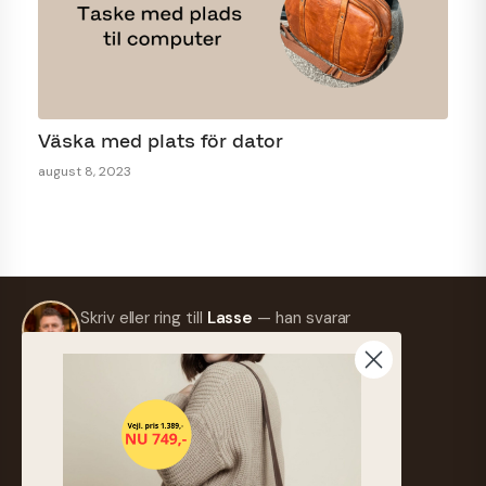
Väska med plats för dator
august 8, 2023
Skriv eller ring till
Lasse
— han svarar
så snart som möjligt.
info@frejaskind.dk
Retur eller byte
Anmäl dig till nyhetsbrevet