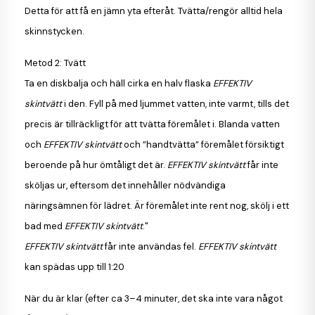
Detta för att få en jämn yta efteråt. Tvätta/rengör alltid hela
skinnstycken.
Metod 2: Tvätt
Ta en diskbalja och häll cirka en halv flaska
EFFEKTIV
skintvätt
i den. Fyll på med ljummet vatten, inte varmt, tills det
precis är tillräckligt för att tvätta föremålet i. Blanda vatten
och
EFFEKTIV skintvätt
och ”handtvätta” föremålet försiktigt
beroende på hur ömtåligt det är.
EFFEKTIV skintvätt
får inte
sköljas ur, eftersom det innehåller nödvändiga
näringsämnen för lädret. Är föremålet inte rent nog, skölj i ett
bad med
EFFEKTIV skintvätt
."
EFFEKTIV skintvätt
får inte användas fel.
EFFEKTIV skintvätt
kan spädas upp till 1:20
När du är klar (efter ca 3–4 minuter, det ska inte vara något