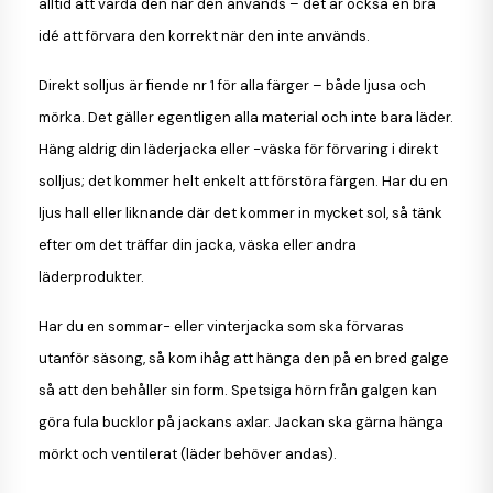
alltid att vårda den när den används – det är också en bra
idé att förvara den korrekt när den inte används.
Direkt solljus är fiende nr 1 för alla färger – både ljusa och
mörka. Det gäller egentligen alla material och inte bara läder.
Häng aldrig din läderjacka eller -väska för förvaring i direkt
solljus; det kommer helt enkelt att förstöra färgen. Har du en
ljus hall eller liknande där det kommer in mycket sol, så tänk
efter om det träffar din jacka, väska eller andra
läderprodukter.
Har du en sommar- eller vinterjacka som ska förvaras
utanför säsong, så kom ihåg att hänga den på en bred galge
så att den behåller sin form. Spetsiga hörn från galgen kan
göra fula bucklor på jackans axlar. Jackan ska gärna hänga
mörkt och ventilerat (läder behöver andas).