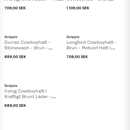
Design
Känguruläder - Scippis
709,00 SEK
1 109,00 SEK
Scippis
Scippis
Durras Cowboyhatt -
Longford Cowboyhatt -
Stonewash - Brun -
Brun - Robust Hatt I
Scippis
Kraftigt Läder -...
889,00 SEK
709,00 SEK
Scippis
Irving Cowboyhatt I
Kraftigt Brunt Läder -
Perfekt För Uteliv
689,00 SEK