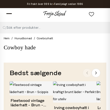
Fri frakt över 999 kr.
Familjeägt sedan 1986
Sök efter produkter...
Hem
Huvudbonad
Cowboyhatt
Cowboy hade
Bedst sælgende
Fleetwood vintage
läderhatt - Brun -
Irving cowboyhatt i
Longfo
Scippis