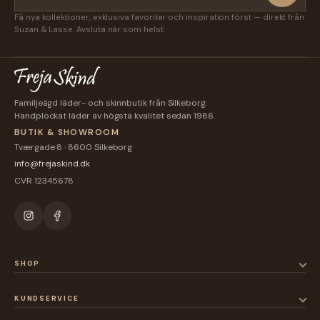
Få nya kollektioner, exklusiva favoriter och inspiration först — direkt från
Suzan & Lasse. Avsluta när som helst.
Familjeägd läder- och skinnbutik från Silkeborg.
Handplockat läder av högsta kvalitet sedan 1986.
BUTIK & SHOWROOM
Tværgade 8 · 8600 Silkeborg
info@frejaskind.dk
CVR 12345678
SHOP
KUNDSERVICE