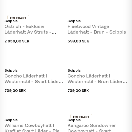
FRI FRAKT
Scippis
Scippis
Ostrich - Exklusiv
Fleetwood Vintage
Läderhatt Av Struts -
Läderhatt - Brun - Scippis
Handgjord I Australien
2 959,00 SEK
599,00 SEK
Scippis
Scippis
Concho Läderhatt I
Concho Läderhatt I
Westernstil - Svart Läder -
Westernstil - Brun Läder -
Formbar Skugga
Formbar Skugga
739,00 SEK
739,00 SEK
FRI FRAKT
Scippis
Scippis
Williams Cowboyhatt I
Kangaroo Sundowner
Kraftigt Svart Läder - Platt
Cowboyhatt - Svart