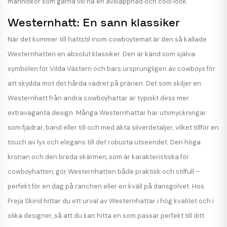
människor som gärna vill ha en avslappnad och cool look.
Westernhatt: En sann klassiker
När det kommer till hattstil inom cowboytemat är den så kallade
Westernhatten en absolut klassiker. Den är känd som själva
symbolen för Vilda Västern och bars ursprungligen av cowboys för
att skydda mot det hårda vädret på prärien. Det som skiljer en
Westernhatt från andra cowboyhattar är typiskt dess mer
extravaganta design. Många Westernhattar har utsmyckningar
som fjädrar, band eller till och med äkta silverdetaljer, vilket tillför en
touch av lyx och elegans till det robusta utseendet. Den höga
kronan och den breda skärmen, som är karakteristiska för
cowboyhatten, gör Westernhatten både praktisk och stilfull –
perfekt för en dag på ranchen eller en kväll på dansgolvet. Hos
Freja Skind hittar du ett urval av Westernhattar i hög kvalitet och i
olika designer, så att du kan hitta en som passar perfekt till ditt