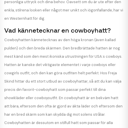
personliga uttryck och dina behov. Oavsett om du är ute efter den
enkla, stilrena looken eller något mer unikt och iögonfallande, har vi
en Westernhatt för dig.
Vad kännetecknar en cowboyhatt?
Cowboyhatten kännetecknas av den höga kronan (även kallad
pulden) och den breda skärmen. Den bredbrättade hatten är nog
mest känd som den mest ikoniska utrustningen för USA:s cowboys.
Hatten är kanske det viktigaste elementet i varje cowboys eller
cowgirls outfit, och den kan göra outfiten helt perfekt. Hos Freja
Skind hittar du ett stort utbud av cowboyhattar, så att du kan välja
precis din favorit-cowboyhatt som passar perfekt till dina
showkläder eller cowboyoutfit. En cowboyhatt är en bekväm hatt
att bära, eftersom den ofta är gjord av äkta läder och eftersom den
har en bred skärm som kan skydda dig mot solens strålar.
Cowboyhatten är dessutom en stilfull hatt som passar för alla