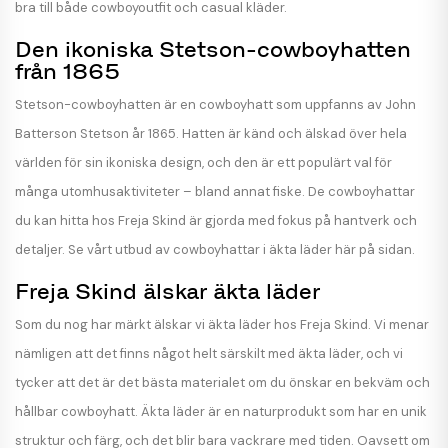
bra till både cowboyoutfit och casual kläder.
Den ikoniska Stetson-cowboyhatten
från 1865
Stetson-cowboyhatten är en cowboyhatt som uppfanns av John
Batterson Stetson år 1865. Hatten är känd och älskad över hela
världen för sin ikoniska design, och den är ett populärt val för
många utomhusaktiviteter – bland annat fiske. De cowboyhattar
du kan hitta hos Freja Skind är gjorda med fokus på hantverk och
detaljer. Se vårt utbud av cowboyhattar i äkta läder här på sidan.
Freja Skind älskar äkta läder
Som du nog har märkt älskar vi äkta läder hos Freja Skind. Vi menar
nämligen att det finns något helt särskilt med äkta läder, och vi
tycker att det är det bästa materialet om du önskar en bekväm och
hållbar cowboyhatt. Äkta läder är en naturprodukt som har en unik
struktur och färg, och det blir bara vackrare med tiden. Oavsett om