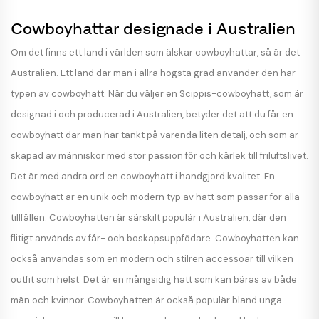
Cowboyhattar designade i Australien
Om det finns ett land i världen som älskar cowboyhattar, så är det
Australien. Ett land där man i allra högsta grad använder den här
typen av cowboyhatt. När du väljer en Scippis-cowboyhatt, som är
designad i och producerad i Australien, betyder det att du får en
cowboyhatt där man har tänkt på varenda liten detalj, och som är
skapad av människor med stor passion för och kärlek till friluftslivet.
Det är med andra ord en cowboyhatt i handgjord kvalitet. En
cowboyhatt är en unik och modern typ av hatt som passar för alla
tillfällen. Cowboyhatten är särskilt populär i Australien, där den
flitigt används av får- och boskapsuppfödare. Cowboyhatten kan
också användas som en modern och stilren accessoar till vilken
outfit som helst. Det är en mångsidig hatt som kan bäras av både
män och kvinnor. Cowboyhatten är också populär bland unga