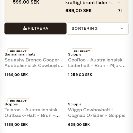
599,00 SEK
kraftigt brunt läder -...
- Brun
i...
689,00 SEK
709,0
FILTRERA
SORTERING
FRI FRAKT
FRI FRAKT
Barmahmah hats
Scippis
SLUT I LAGER
Squashy Bronco Cooper -
CooRoo - Australiensisk
Australiensisk Cowboyhatt
Läderhatt - Brun - Mjuk
- Brun Oxläder
Och Stark...
1 169,00 SEK
1 259,00 SEK
FRI FRAKT
Scippis
Scippis
Talaroo - Australiensisk
Wiggo Cowboyhatt I
Outback-Hatt - Brun -
Cognac Oxläder - Scippis
Mjuk Känguruskinn
1 189,00 SEK
639,00 SEK