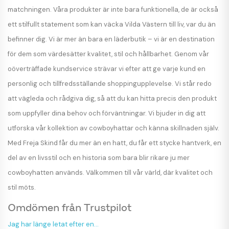
matchningen. Våra produkter är inte bara funktionella, de är också
ett stilfullt statement som kan väcka Vilda Västern till liv, var du än
befinner dig. Vi är mer än bara en läderbutik – vi är en destination
för dem som värdesätter kvalitet, stil och hållbarhet. Genom vår
oöverträffade kundservice strävar vi efter att ge varje kund en
personlig och tillfredsställande shoppingupplevelse. Vi står redo
att vägleda och rådgiva dig, så att du kan hitta precis den produkt
som uppfyller dina behov och förväntningar. Vi bjuder in dig att
utforska vår kollektion av cowboyhattar och känna skillnaden själv.
Med Freja Skind får du mer än en hatt, du får ett stycke hantverk, en
del av en livsstil och en historia som bara blir rikare ju mer
cowboyhatten används. Välkommen till vår värld, där kvalitet och
stil möts.
Omdömen från Trustpilot
Jag har länge letat efter en…