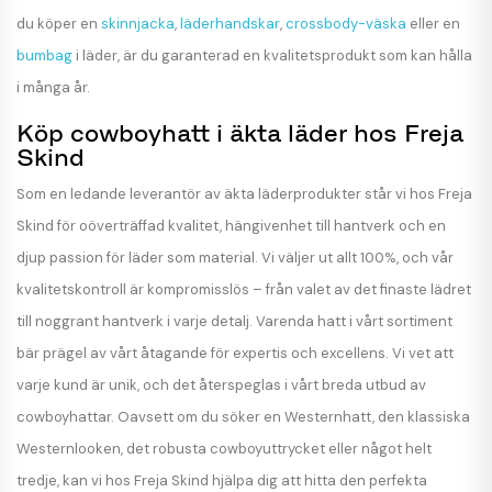
du köper en
skinnjacka
,
läderhandskar
,
crossbody-väska
eller en
bumbag
i läder, är du garanterad en kvalitetsprodukt som kan hålla
i många år.
Köp cowboyhatt i äkta läder hos Freja
Skind
Som en ledande leverantör av äkta läderprodukter står vi hos Freja
Skind för oöverträffad kvalitet, hängivenhet till hantverk och en
djup passion för läder som material. Vi väljer ut allt 100%, och vår
kvalitetskontroll är kompromisslös – från valet av det finaste lädret
till noggrant hantverk i varje detalj. Varenda hatt i vårt sortiment
bär prägel av vårt åtagande för expertis och excellens. Vi vet att
varje kund är unik, och det återspeglas i vårt breda utbud av
cowboyhattar. Oavsett om du söker en Westernhatt, den klassiska
Westernlooken, det robusta cowboyuttrycket eller något helt
tredje, kan vi hos Freja Skind hjälpa dig att hitta den perfekta