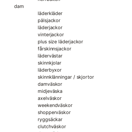
dam
läderkläder
pälsjackor
läderjackor
vinterjackor
plus size läderjackor
fårskinnsjackor
lädervästar
skinnkjolar
läderbyxor
skinnklänningar / skjortor
damväskor
midjeväska
axelväskor
weekendväskor
shopperväskor
ryggsäckar
clutchväskor