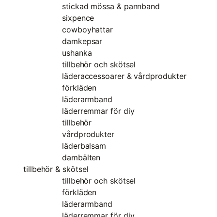
stickad mössa & pannband
sixpence
cowboyhattar
damkepsar
ushanka
tillbehör och skötsel
läderaccessoarer & vårdprodukter
förkläden
läderarmband
läderremmar för diy
tillbehör
vårdprodukter
läderbalsam
dambälten
tillbehör & skötsel
tillbehör och skötsel
förkläden
läderarmband
läderremmar för diy