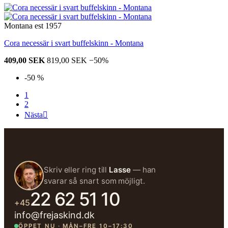
Montana est 1957
Cora necessär i svart buffelskinn - Montana
409,00 SEK
819,00 SEK
−50%
-50 %
1
2
Nästa

Skriv eller ring till
Lasse
— han
svarar så snart som möjligt.
22 62 51 10
+45
info@frejaskind.dk
ÖPPET NU · MÅN–FRE 10–17:30