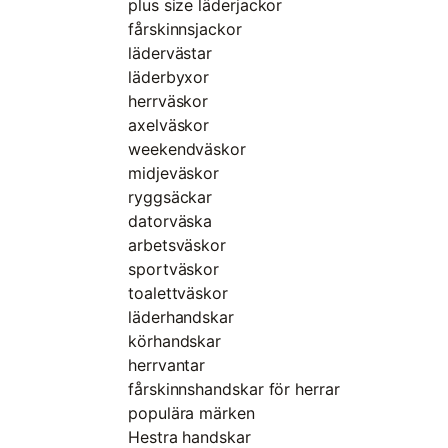
plus size läderjackor
fårskinnsjackor
lädervästar
läderbyxor
herrväskor
axelväskor
weekendväskor
midjeväskor
ryggsäckar
datorväska
arbetsväskor
sportväskor
toalettväskor
läderhandskar
körhandskar
herrvantar
fårskinnshandskar för herrar
populära märken
Hestra handskar