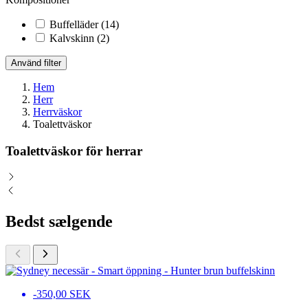
Buffelläder
(14)
Kalvskinn
(2)
Använd filter
Hem
Herr
Herrväskor
Toalettväskor
Toalettväskor för herrar
Bedst sælgende
-350,00 SEK