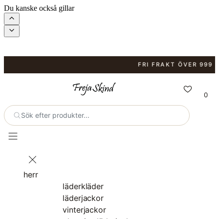
Du kanske också gillar
FRI FRAKT ÖVER 999 KR.
0
Sök efter produkter...
herr
läderkläder
läderjackor
vinterjackor