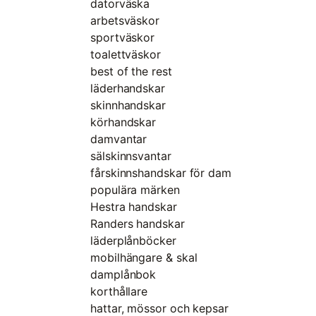
datorväska
arbetsväskor
sportväskor
toalettväskor
best of the rest
läderhandskar
skinnhandskar
körhandskar
damvantar
sälskinnsvantar
fårskinnshandskar för dam
populära märken
Hestra handskar
Randers handskar
läderplånböcker
mobilhängare & skal
damplånbok
korthållare
hattar, mössor och kepsar