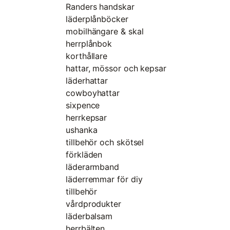
Randers handskar
läderplånböcker
mobilhängare & skal
herrplånbok
korthållare
hattar, mössor och kepsar
läderhattar
cowboyhattar
sixpence
herrkepsar
ushanka
tillbehör och skötsel
förkläden
läderarmband
läderremmar för diy
tillbehör
vårdprodukter
läderbalsam
herrbälten