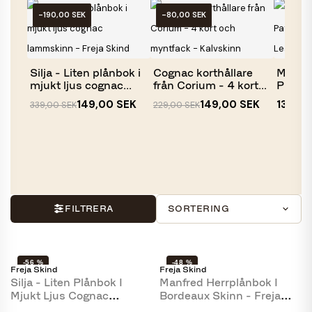
-190,00 SEK
-80,00 SEK
Silja - Liten plånbok i
Cognac korthållare
Møller 
mjukt ljus cognac...
från Corium - 4 kort
Patine
och...
kalvski
149,00 SEK
149,00 SEK
139,00
339,00 SEK
229,00 SEK
FILTRERA
SORTERING
-56 %
-48 %
Freja Skind
Freja Skind
Silja - Liten Plånbok I
Manfred Herrplånbok I
Mjukt Ljus Cognac
Bordeaux Skinn - Freja
Lammskinn - Freja Skind
Skind