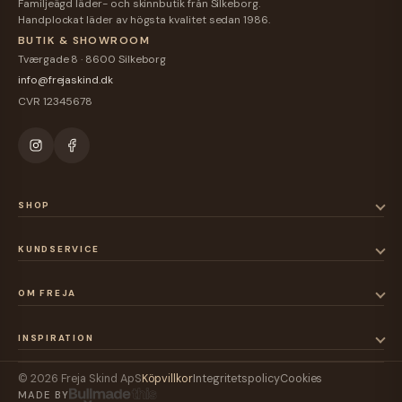
Familjeägd läder- och skinnbutik från Silkeborg.
Handplockat läder av högsta kvalitet sedan 1986.
BUTIK & SHOWROOM
Tværgade 8 · 8600 Silkeborg
info@frejaskind.dk
CVR 12345678
SHOP
KUNDSERVICE
OM FREJA
INSPIRATION
© 2026 Freja Skind ApS
Köpvillkor
Integritetspolicy
Cookies
MADE BY