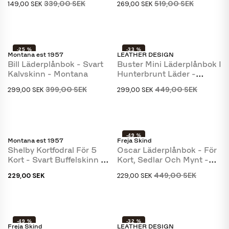
339,00 SEK
519,00 SEK
149,00 SEK
269,00 SEK
-25 %
-33 %
Montana est 1957
LEATHER DESIGN
Bill Läderplånbok - Svart
Buster Mini Läderplånbok I
Kalvskinn - Montana
Hunterbrunt Läder -
Leather Design
399,00 SEK
449,00 SEK
299,00 SEK
299,00 SEK
-49 %
Montana est 1957
Freja Skind
Shelby Kortfodral För 5
Oscar Läderplånbok - För
Kort - Svart Buffelskinn -
Kort, Sedlar Och Mynt -
Montana
Svart - Freja...
449,00 SEK
229,00 SEK
229,00 SEK
-49 %
-32 %
Freja Skind
LEATHER DESIGN