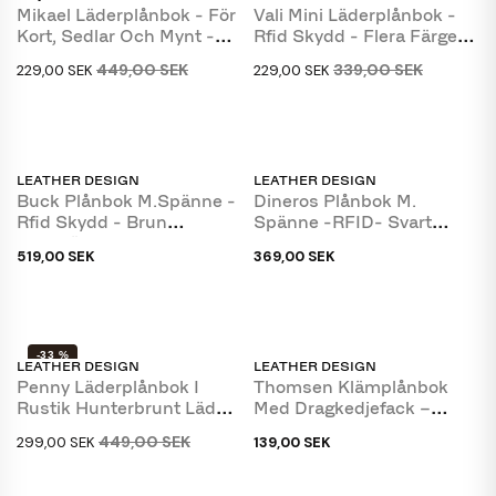
Mikael Läderplånbok - För
Vali Mini Läderplånbok -
Kort, Sedlar Och Mynt -
Rfid Skydd - Flera Färger -
Svart -...
Leather...
449,00 SEK
339,00 SEK
229,00 SEK
229,00 SEK
LEATHER DESIGN
LEATHER DESIGN
Buck Plånbok M.spänne -
Dineros Plånbok M.
Rfid Skydd - Brun
Spänne -RFID- Svart
Buffelläder
Skinn - Leather Design
519,00 SEK
369,00 SEK
-33 %
LEATHER DESIGN
LEATHER DESIGN
SLUT I LAGER
Penny Läderplånbok I
Thomsen Klämplånbok
Rustik Hunterbrunt Läder
Med Dragkedjefack –
- Leather Design
Mjukt Svart Kalvskinn...
449,00 SEK
299,00 SEK
139,00 SEK