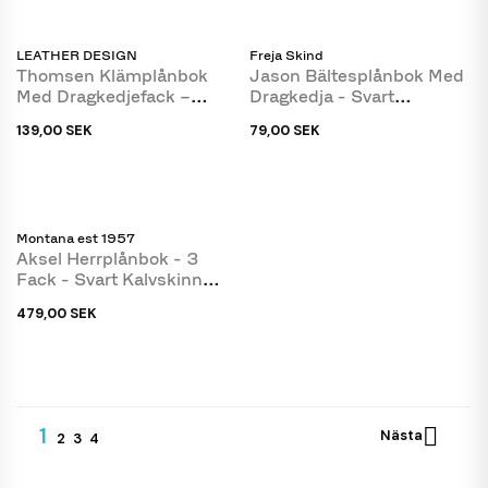
LEATHER DESIGN
Freja Skind
Thomsen Klämplånbok
Jason Bältesplånbok Med
Med Dragkedjefack –
Dragkedja - Svart
Patinerat Brunt...
Lammskinn - Freja Skind
139,00 SEK
79,00 SEK
Montana est 1957
Aksel Herrplånbok - 3
Fack - Svart Kalvskinn
Med RFID - Montana
479,00 SEK
1

Nästa
2
3
4