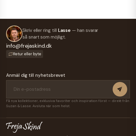
Skriv eller ring till
Lasse
— han svarar
så snart som möjligt.
info@frejaskind.dk
Retur eller byte
Anmäl dig till nyhetsbrevet
Få nya kollektioner, exklusiva favoriter och inspiration först — direkt från
Suzan & Lasse. Avsluta när som helst.