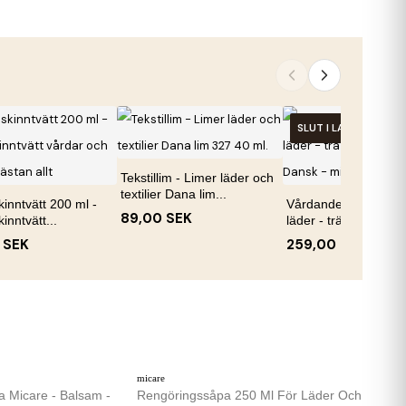
SLUT I LAGER
Tekstillim - Limer läder och
textilier Dana lim...
kinntvätt 200 ml -
Vårdande tvål 250 ml
89,00 SEK
kinntvätt...
läder - trä - laminat..
 SEK
259,00 SEK
micare
a Micare - Balsam -
Rengöringssåpa 250 Ml För Läder Och