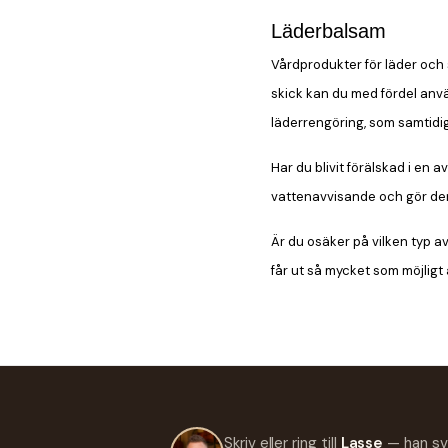
Läderbalsam
Vårdprodukter för läder och s
skick kan du med fördel anv
läderrengöring, som samtidi
Har du blivit förälskad i en
vattenavvisande och gör den
Är du osäker på vilken typ a
får ut så mycket som möjligt 
Skriv eller ring till
Lasse
— han sv