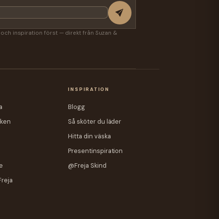
r och inspiration först — direkt från Suzan &
A
INSPIRATION
a
Blogg
iken
Så sköter du läder
Hitta din väska
Presentinspiration
e
@Freja Skind
Freja