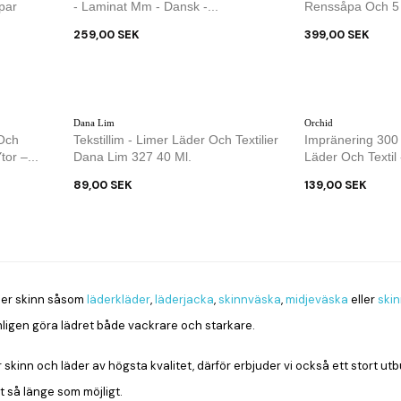
par
- Laminat Mm - Dansk -...
Renssåpa Och 5
259,00 SEK
399,00 SEK
Dana Lim
Orchid
Och
Tekstillim - Limer Läder Och Textilier
Impränering 300 M
or –...
Dana Lim 327 40 Ml.
Läder Och Textil 
89,00 SEK
139,00 SEK
ller skinn såsom
läderkläder
,
läderjacka
,
skinnväska
,
midjeväska
eller
ski
mligen göra lädret både vackrare och starkare.
r skinn och läder av högsta kvalitet, därför erbjuder vi också ett stort u
t så länge som möjligt.