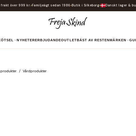
i frakt över 999 kr.
Familjeägt sedan 1986
Butik i Silkeborg
Danskt lager & bu
SKÖTSEL
NYHETER
ERBJUDANDE
OUTLET
BÄST AV RESTEN
MÄRKEN
G
dprodukter
Vårdprodukter