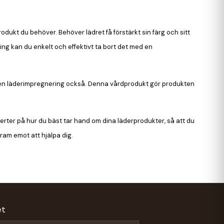
rodukt du behöver. Behöver lädret få förstärkt sin färg och sitt
ing kan du enkelt och effektivt ta bort det med en
per en läderimpregnering också. Denna vårdprodukt gör produkten
perter på hur du bäst tar hand om dina läderprodukter, så att du
 fram emot att hjälpa dig.
et