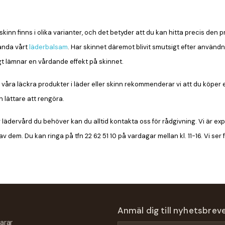
kinn finns i olika varianter, och det betyder att du kan hitta precis den p
ända vårt
läderbalsam
. Har skinnet däremot blivit smutsigt efter användn
gt lämnar en vårdande effekt på skinnet.
 av våra läckra produkter i läder eller skinn rekommenderar vi att du kö
 lättare att rengöra.
v lädervård du behöver kan du alltid kontakta oss för rådgivning. Vi är ex
av dem. Du kan ringa på tfn 22 62 51 10 på vardagar mellan kl. 11-16. Vi ser
Anmäl dig till nyhetsbrev
arar