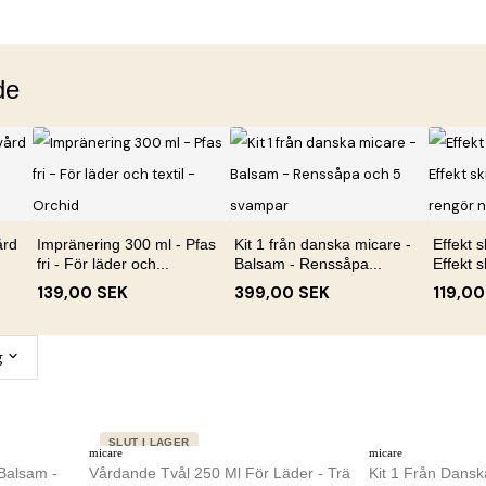
de
ård
Impränering 300 ml - Pfas
Kit 1 från danska micare -
Effekt s
fri - För läder och...
Balsam - Renssåpa...
Effekt s
139,00 SEK
399,00 SEK
119,00
g
SLUT I LAGER
micare
micare
 Balsam -
Vårdande Tvål 250 Ml För Läder - Trä
Kit 1 Från Dansk