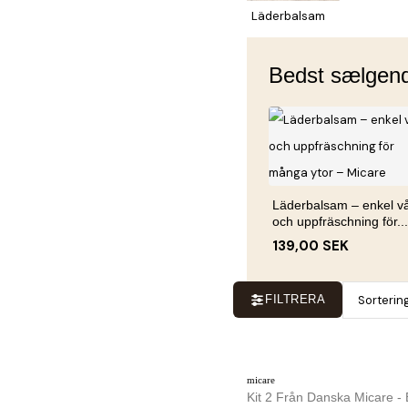
Läderbalsam
Bedst sælgen
Läderbalsam – enkel v
och uppfräschning för...
139,00 SEK
Sorterin
FILTRERA
micare
Kit 2 Från Danska Micare -