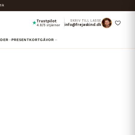
tik
Trustpilot
SKRIV TILL LASSE
★
info@frejaskind.dk
4.8/5 stjärnor
UIDER
PRESENTKORT
GÅVOR