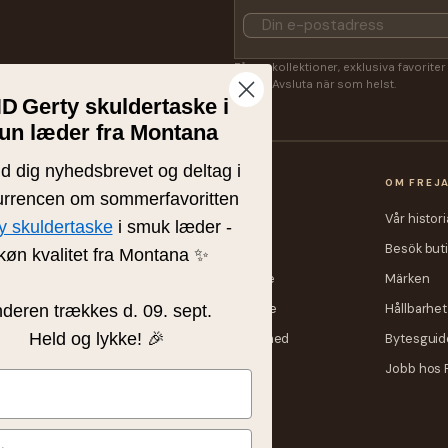
Få nya kollektioner, exklusiva favorite
Lasse. Avsluta när som helst.
ND
Gerty skuldertaske i
un læder fra Montana
ld dig nyhedsbrevet og deltag i
OP
KUNDSERVICE
OM FREJ
rrencen om sommerfavoritten
heter
Kontakt
Vår histori
y skuldertaske
i smuk læder -
m
Fraktpriser
Besök but
køn kvalitet fra Montana ✨
r
Retur eller byte
Märken
skor
Tävlingsvinnare
Hållbarhet
nderen trækkes d. 09. sept.
Held og lykke! 🎉
ndskar
Delbetalning med
Bytesguid
ViaBill
a
Jobb hos 
Storleksguide
Skötselråd