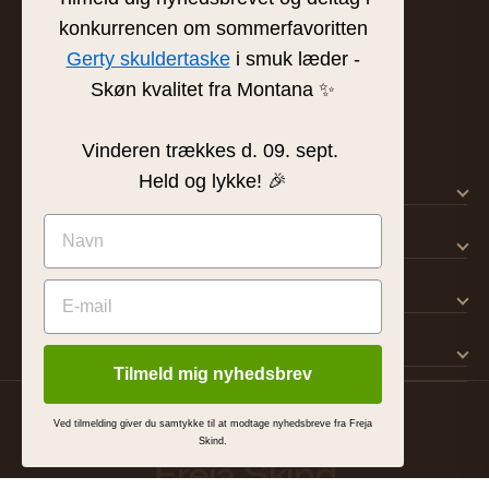
Tværgade 8 · 8600 Silkeborg
konkurrencen om sommerfavoritten
info@frejaskind.dk
Gerty skuldertaske
i smuk læder -
CVR 12345678
Skøn kvalitet fra Montana ✨
Vinderen trækkes d. 09. sept.
Held og lykke! 🎉
SHOP
KUNDSERVICE
OM FREJA
INSPIRATION
Tilmeld mig nyhedsbrev
© 2026 Freja Skind ApS
Köpvillkor
Integritetspolicy
Cookies
MADE BY
Ved tilmelding giver du samtykke til at modtage nyhedsbreve fra Freja
Skind.
Freja Skind