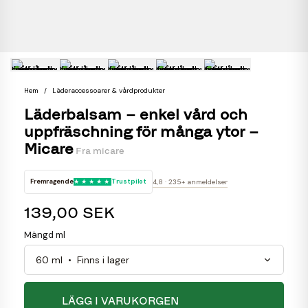
Hem
Läderaccessoarer & vårdprodukter
Läderbalsam – enkel vård och
uppfräschning för många ytor –
Micare
Fra
micare
Fremragende
Trustpilot
4,8 · 235+ anmeldelser
139,00 SEK
Mängd ml
LÄGG I VARUKORGEN