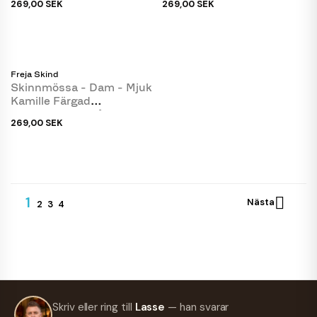
269,00 SEK
269,00 SEK
Freja Skind
Skinnmössa - Dam - Mjuk
Kamille Färgad
Lammskinn - Från Freja...
269,00 SEK
1

Nästa
2
3
4
Skriv eller ring till
Lasse
— han svarar