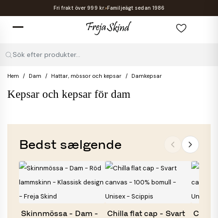
Fri frakt över 999 kr.
Familjeägt sedan 1986
Sök efter produkter...
Hem
Dam
Hattar, mössor och kepsar
Damkepsar
Kepsar och kepsar för dam
Bedst sælgende
Skinnmössa - Dam -
Chilla flat cap - Svart
Chilla 