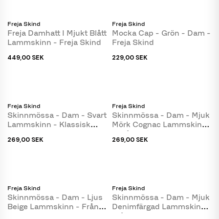
Freja Skind
Freja Skind
Freja Damhatt I Mjukt Blått
Mocka Cap - Grön - Dam -
Lammskinn - Freja Skind
Freja Skind
449,00 SEK
229,00 SEK
Freja Skind
Freja Skind
Skinnmössa - Dam - Svart
Skinnmössa - Dam - Mjuk
Lammskinn - Klassisk
Mörk Cognac Lammskinn
Design - Freja...
- Från Freja Skind
269,00 SEK
269,00 SEK
Freja Skind
Freja Skind
Skinnmössa - Dam - Ljus
Skinnmössa - Dam - Mjuk
Beige Lammskinn - Från
Denimfärgad Lammskinn -
Freja Skind
Från Freja Skind