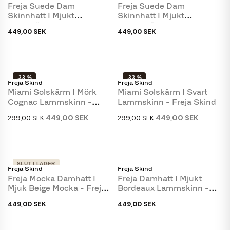
Freja Suede Dam
Freja Suede Dam
Skinnhatt I Mjukt
Skinnhatt I Mjukt
Camelfärgat Mocka - Freja
Cognacfärgat Mockaskinn
449,00 SEK
449,00 SEK
Skinn
-...
-33 %
-33 %
Freja Skind
Freja Skind
Miami Solskärm I Mörk
Miami Solskärm I Svart
Cognac Lammskinn -
Lammskinn - Freja Skind
Freja Skind
449,00 SEK
449,00 SEK
299,00 SEK
299,00 SEK
SLUT I LAGER
Freja Skind
Freja Skind
Freja Mocka Damhatt I
Freja Damhatt I Mjukt
Mjuk Beige Mocka - Freja
Bordeaux Lammskinn -
Skind
Freja Skind
449,00 SEK
449,00 SEK