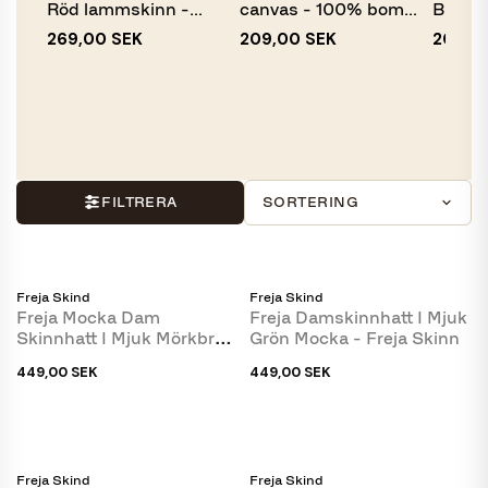
Röd lammskinn -
canvas - 100% bomull
Burgun
Klassisk...
-...
100% b
269,00 SEK
209,00 SEK
209,0
FILTRERA
SORTERING
Freja Skind
Freja Skind
Freja Mocka Dam
Freja Damskinnhatt I Mjuk
Skinnhatt I Mjuk Mörkbrun
Grön Mocka - Freja Skinn
Ruskinn - Freja Skinn
449,00 SEK
449,00 SEK
Freja Skind
Freja Skind