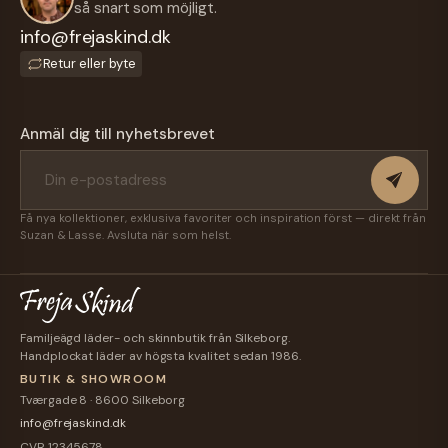
så snart som möjligt.
info@frejaskind.dk
Retur eller byte
Anmäl dig till nyhetsbrevet
Få nya kollektioner, exklusiva favoriter och inspiration först — direkt från
Suzan & Lasse. Avsluta när som helst.
Familjeägd läder- och skinnbutik från Silkeborg.
Handplockat läder av högsta kvalitet sedan 1986.
BUTIK & SHOWROOM
Tværgade 8 · 8600 Silkeborg
info@frejaskind.dk
CVR 12345678