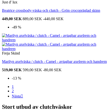
Just d' lux
Beatrice crossbody-väska och clutch - Grön crocopräglad skinn
449,00 SEK
889,00 SEK
-440,00 SEK
-49 %
Freja Skind
Marilyn axelväska / clutch - Camel - avtagbar axelrem och handrem
519,00 SEK
599,00 SEK
-80,00 SEK
-13 %
1
2
Nästa

Stort utbud av clutchväskor