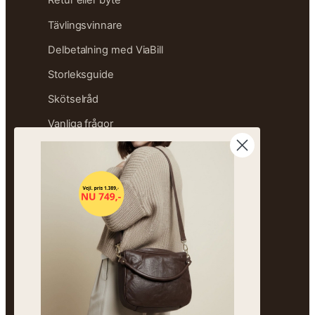
Retur eller byte
Tävlingsvinnare
Delbetalning med ViaBill
Storleksguide
Skötselråd
Vanliga frågor
Sitemap
OM FREJA
Vår historia
Besök butiken
Märken
Hållbarhet