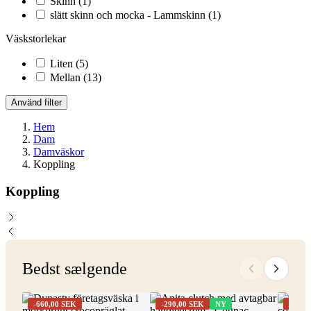
Skinn
(1)
slätt skinn och mocka - Lammskinn
(1)
Väskstorlekar
Liten
(5)
Mellan
(13)
Använd filter
Hem
Dam
Damväskor
Koppling
Koppling
Bedst sælgende
-660,00 SEK
-290,00 SEK
NY
-660,