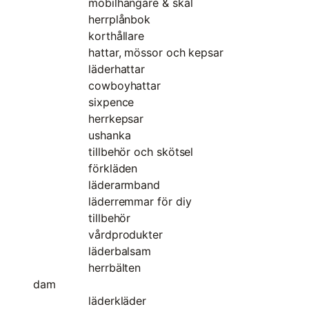
mobilhängare & skal
herrplånbok
korthållare
hattar, mössor och kepsar
läderhattar
cowboyhattar
sixpence
herrkepsar
ushanka
tillbehör och skötsel
förkläden
läderarmband
läderremmar för diy
tillbehör
vårdprodukter
läderbalsam
herrbälten
dam
läderkläder