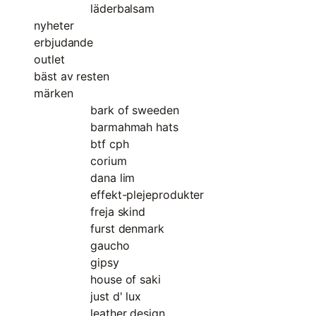
läderbalsam
nyheter
erbjudande
outlet
bäst av resten
märken
bark of sweeden
barmahmah hats
btf cph
corium
dana lim
effekt-plejeprodukter
freja skind
furst denmark
gaucho
gipsy
house of saki
just d' lux
leather design