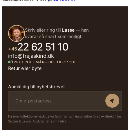
Skriv eller ring till
Lasse
— han
svarar så snart som möjligt.
22 62 51 10
+45
info@frejaskind.dk
ÖPPET NU · MÅN–FRE 10–17:30
Retur eller byte
Anmäl dig till nyhetsbrevet
Få nya kollektioner, exklusiva favoriter och inspiration först — direkt från
Suzan & Lasse. Avsluta när som helst.