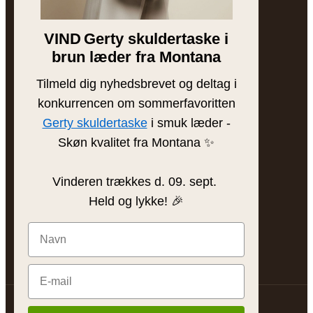
Bytesguide
VIND
Gerty skuldertaske i
Jobb hos Freja
brun læder fra Montana
Tilmeld dig nyhedsbrevet og deltag i
INSPIRATION
konkurrencen om sommerfavoritten
Blogg
Gerty skuldertaske
i smuk læder -
Skøn kvalitet fra Montana ✨
Så sköter du läder
Hitta din väska
Vinderen trækkes d. 09. sept.
Presentinspiration
Held og lykke! 🎉
@Freja Skind
© 2026 Freja Skind ApS
Köpvillkor
Integritetspolicy
Cookies