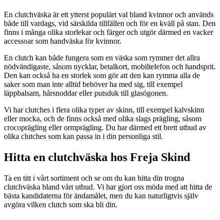
En clutchväska är ett ytterst populärt val bland kvinnor och används
både till vardags, vid särskilda tillfällen och för en kväll på stan. Den
finns i många olika storlekar och färger och utgör därmed en vacker
accessoar som handväska för kvinnor.
En clutch kan både fungera som en väska som rymmer det allra
nödvändigaste, såsom nycklar, betalkort, mobiltelefon och handsprit.
Den kan också ha en storlek som gör att den kan rymma alla de
saker som man inte alltid behöver ha med sig, till exempel
läppbalsam, hårsnoddar eller putsduk till glasögonen.
Vi har clutches i flera olika typer av skinn, till exempel kalvskinn
eller mocka, och de finns också med olika slags prägling, såsom
crocoprägling eller ormprägling. Du har därmed ett brett utbud av
olika clutches som kan passa in i din personliga stil.
Hitta en clutchväska hos Freja Skind
Ta en titt i vårt sortiment och se om du kan hitta din trogna
clutchväska bland vårt utbud. Vi har gjort oss möda med att hitta de
bästa kandidaterna för ändamålet, men du kan naturligtvis själv
avgöra vilken clutch som ska bli din.