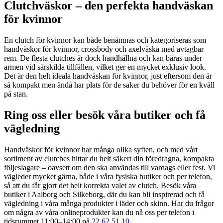
Clutchväskor – den perfekta handväskan
för kvinnor
En clutch för kvinnor kan både benämnas och kategoriseras som
handväskor för kvinnor, crossbody och axelväska med avtagbar
rem. De flesta clutches är dock handhållna och kan bäras under
armen vid särskilda tillfällen, vilket ger en mycket exklusiv look.
Det är den helt ideala handväskan för kvinnor, just eftersom den är
så kompakt men ändå har plats för de saker du behöver för en kväll
på stan.
Ring oss eller besök våra butiker och få
vägledning
Handväskor för kvinnor har många olika syften, och med vårt
sortiment av clutches hittar du helt säkert din föredragna, kompakta
följeslagare – oavsett om den ska användas till vardags eller fest. Vi
vägleder mycket gärna, både i våra fysiska butiker och per telefon,
så att du får gjort det helt korrekta valet av clutch. Besök våra
butiker i Aalborg och Silkeborg, där du kan bli inspirerad och få
vägledning i våra många produkter i läder och skinn. Har du frågor
om några av våra onlineprodukter kan du nå oss per telefon i
tidsrummet 11:00–14:00 på
22 62 51 10
.