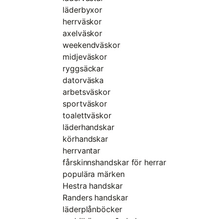
läderbyxor
herrväskor
axelväskor
weekendväskor
midjeväskor
ryggsäckar
datorväska
arbetsväskor
sportväskor
toalettväskor
läderhandskar
körhandskar
herrvantar
fårskinnshandskar för herrar
populära märken
Hestra handskar
Randers handskar
läderplånböcker