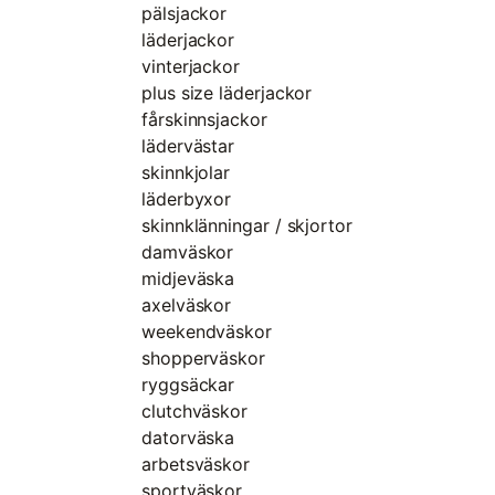
pälsjackor
läderjackor
vinterjackor
plus size läderjackor
fårskinnsjackor
lädervästar
skinnkjolar
läderbyxor
skinnklänningar / skjortor
damväskor
midjeväska
axelväskor
weekendväskor
shopperväskor
ryggsäckar
clutchväskor
datorväska
arbetsväskor
sportväskor