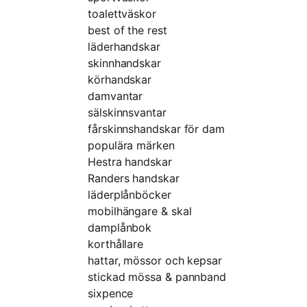
toalettväskor
best of the rest
läderhandskar
skinnhandskar
körhandskar
damvantar
sälskinnsvantar
fårskinnshandskar för dam
populära märken
Hestra handskar
Randers handskar
läderplånböcker
mobilhängare & skal
damplånbok
korthållare
hattar, mössor och kepsar
stickad mössa & pannband
sixpence