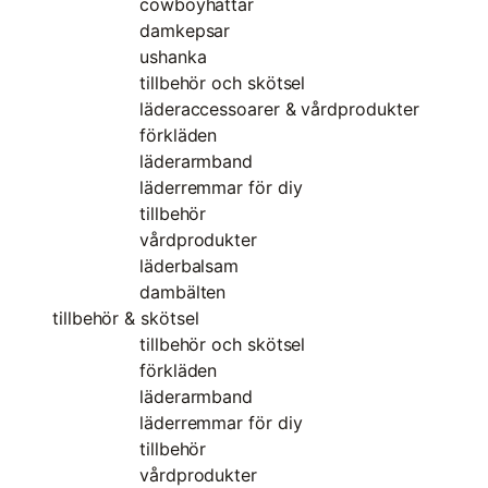
cowboyhattar
damkepsar
ushanka
tillbehör och skötsel
läderaccessoarer & vårdprodukter
förkläden
läderarmband
läderremmar för diy
tillbehör
vårdprodukter
läderbalsam
dambälten
tillbehör & skötsel
tillbehör och skötsel
förkläden
läderarmband
läderremmar för diy
tillbehör
vårdprodukter