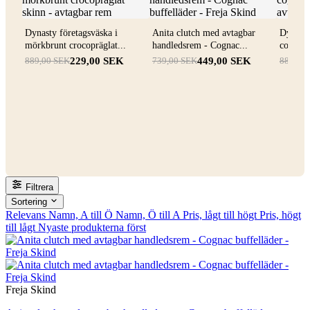
Dynasty företagsväska i
Anita clutch med avtagbar
Dynasty
mörkbrunt crocopräglat...
handledsrem - Cognac...
cognac 
229,00 SEK
449,00 SEK
889,00 SEK
739,00 SEK
889,00
Filtrera
Sortering
Relevans
Namn, A till Ö
Namn, Ö till A
Pris, lågt till högt
Pris, högt
till lågt
Nyaste produkterna först
Freja Skind