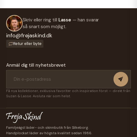
Skriv eller ring till
Lasse
— han svarar
så snart som möjligt.
info@frejaskind.dk
Retur eller byte
Anmäl dig till nyhetsbrevet
Få nya kollektioner, exklusiva favoriter och inspiration först — direkt från
Suzan & Lasse. Avsluta när som helst.
Familjeägd läder- och skinnbutik från Silkeborg.
Handplockat läder av högsta kvalitet sedan 1986.