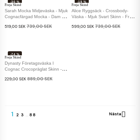
-30 %
-19 %
Freja Skind
Freja Skind
Sarah Mocka Midjeväska - Mjuk
Alice Ryggsäck - Crossbody-
Cognacfärgad Mocka - Dam -
Väska - Mjuk Svart Skinn - Freja
Freja...
Skind
739,00 SEK
739,00 SEK
519,00 SEK
599,00 SEK
-74 %
Freja Skind
Dynasty Företagsväska I
Cognac Crocopräglat Skinn -
Avtagbar Rem
889,00 SEK
229,00 SEK
1

Nästa
2
3
…
88