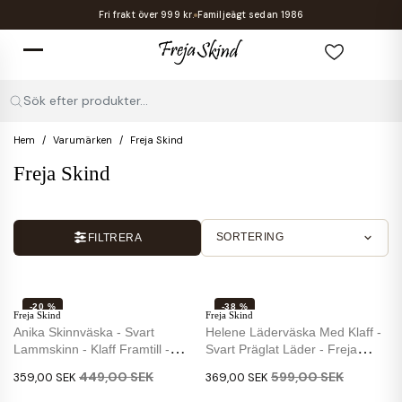
Fri frakt över 999 kr.
Familjeägt sedan 1986
Sök efter produkter...
Hem
Varumärken
Freja Skind
Freja Skind
SORTERING
FILTRERA
-20 %
-38 %
Freja Skind
Freja Skind
NY
NY
Anika Skinnväska - Svart
Helene Läderväska Med Klaff -
Lammskinn - Klaff Framtill -
Svart Präglat Läder - Freja
Freja Skind
Läder
449,00 SEK
599,00 SEK
359,00 SEK
369,00 SEK