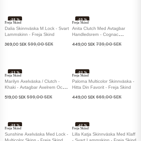
-38 %
-39 %
Freja Skind
Freja Skind
NY
Dalia Skinnväska M.lock - Svart
Anita Clutch Med Avtagbar
Lammskinn - Freja Skind
Handledsrem - Cognac
Buffelläder -...
599,00 SEK
739,00 SEK
369,00 SEK
449,00 SEK
-13 %
-33 %
Freja Skind
Freja Skind
Marilyn Axelväska / Clutch -
Paloma Multicolor Skinnväska -
Khaki - Avtagbar Axelrem Och
Hitta Din Favorit - Freja Skind
Handrem
599,00 SEK
669,00 SEK
519,00 SEK
449,00 SEK
-38 %
-42 %
Freja Skind
Freja Skind
Sunshine Axelväska Med Lock -
Lilla Katja Skinnväska Med Klaff
Multicolor Skinn - Freja Skind
- Svart Lammskinn - Freja Skind