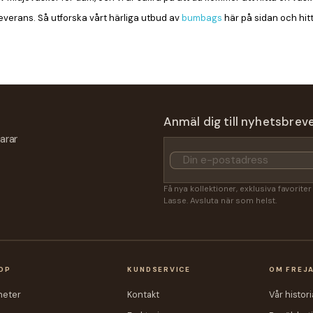
everans. Så utforska vårt härliga utbud av
bumbags
här på sidan och hitt
Anmäl dig till nyhetsbrev
arar
Få nya kollektioner, exklusiva favorite
Lasse. Avsluta när som helst.
OP
KUNDSERVICE
OM FREJ
heter
Kontakt
Vår histori