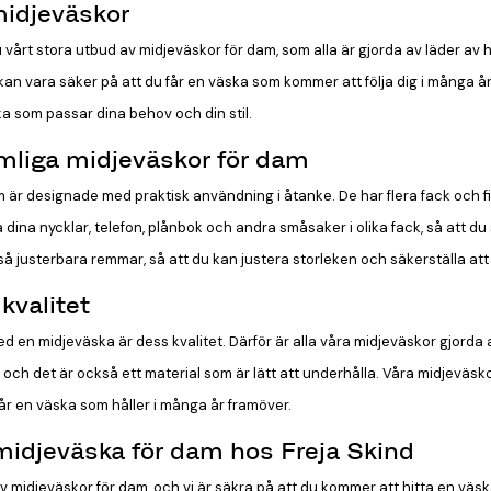
midjeväskor
u vårt stora utbud av midjeväskor för dam, som alla är gjorda av läder av
u kan vara säker på att du får en väska som kommer att följa dig i många år
ka som passar dina behov och din stil.
ymliga midjeväskor för dam
m är designade med praktisk användning i åtanke. De har flera fack och fi
ra dina nycklar, telefon, plånbok och andra småsaker i olika fack, så att 
å justerbara remmar, så att du kan justera storleken och säkerställa att 
kvalitet
ed en midjeväska är dess kvalitet. Därför är alla våra midjeväskor gjorda a
 och det är också ett material som är lätt att underhålla. Våra midjeväskor
får en väska som håller i många år framöver.
 midjeväska för dam hos Freja Skind
av midjeväskor för dam, och vi är säkra på att du kommer att hitta en väska