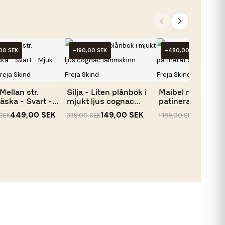
00 SEK
-190,00 SEK
-480,00 SEK
 Mellan str.
Silja - Liten plånbok i
Maibel midjeväsk
äska - Svart -
mjukt ljus cognac...
patinerat cognac
-...
449,00 SEK
149,00 SEK
709,00
SEK
339,00 SEK
1 189,00 SEK