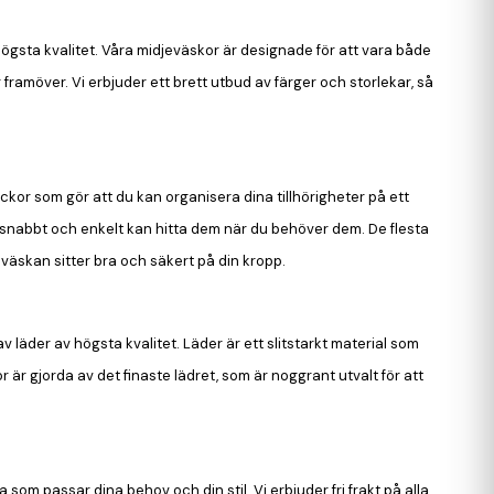
 högsta kvalitet. Våra midjeväskor är designade för att vara både
 framöver. Vi erbjuder ett brett utbud av färger och storlekar, så
ckor som gör att du kan organisera dina tillhörigheter på ett
du snabbt och enkelt kan hitta dem när du behöver dem. De flesta
väskan sitter bra och säkert på din kropp.
v läder av högsta kvalitet. Läder är ett slitstarkt material som
 är gjorda av det finaste lädret, som är noggrant utvalt för att
 som passar dina behov och din stil. Vi erbjuder fri frakt på alla