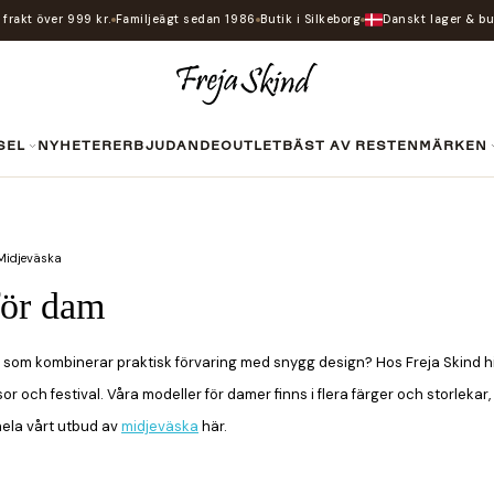
i frakt över 999 kr.
Familjeägt sedan 1986
Butik i Silkeborg
Danskt lager & bu
SEL
NYHETER
ERBJUDANDE
OUTLET
BÄST AV RESTEN
MÄRKEN
Midjeväska
för dam
 som kombinerar praktisk förvaring med snygg design? Hos Freja Skind hitt
or och festival. Våra modeller för damer finns i flera färger och storlekar
hela vårt utbud av
midjeväska
här.