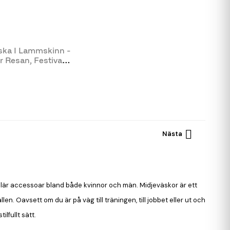
ska I Lammskinn -
r Resan, Festival

Nästa
 populär accessoar bland både kvinnor och män. Midjeväskor är ett
llen. Oavsett om du är på väg till träningen, till jobbet eller ut och
lfullt sätt.