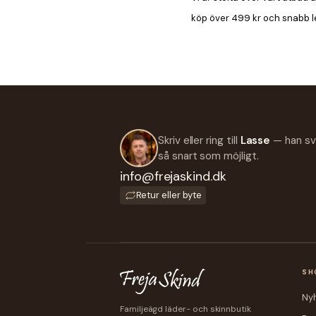
köp över 499 kr och snabb l
Skriv eller ring till
Lasse
— han sv
så snart som möjligt.
info@frejaskind.dk
Retur eller byte
SH
Ny
Familjeägd läder- och skinnbutik