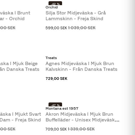
-42 %
Orchid
eväska I Brunt
Silja Stor Midjeväska - Grå
ar - Orchid
Lammskinn - Freja Skind
9,00 SEK
1 039,00 SEK
599,00 SEK
Treats
ska I Mjuk Beige
Agnes Midjeväska I Mjuk Brun
rån Danska Treats
Kalvskinn - Från Danska Treats
729,00 SEK
-47 %
Montana est 1957
äska I Mjukt Svart
Akron Midjeväska I Mjuk Brun
Dam - Freja Skind
Buffelläder - Unisex Midjeväska
-...
9,00 SEK
1 339,00 SEK
709,00 SEK