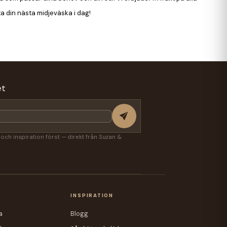
a din nästa midjeväska i dag!
et
r och inspiration först — direkt från Suzan &
A
INSPIRATION
a
Blogg