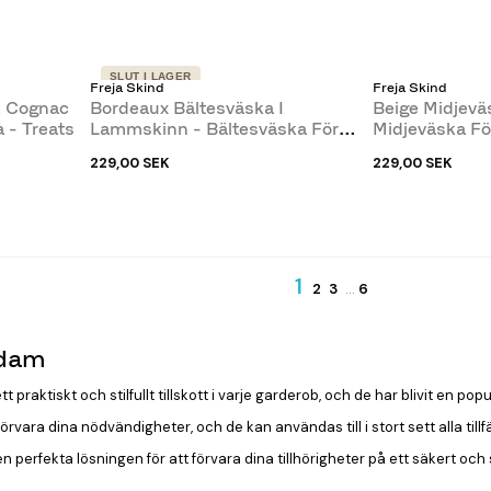
SLUT I LAGER
Freja Skind
Freja Skind
uk Cognac
Bordeaux Bältesväska I
Beige Midjevä
 - Treats
Lammskinn - Bältesväska För
Midjeväska Fö
Resan,...
Mm
229,00 SEK
229,00 SEK
1
2
3
…
6
 dam
tt praktiskt och stilfullt tillskott i varje garderob, och de har blivit en
örvara dina nödvändigheter, och de kan användas till i stort sett alla tillfä
 perfekta lösningen för att förvara dina tillhörigheter på ett säkert och sti