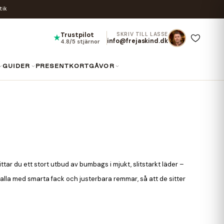
tik
Trustpilot
SKRIV TILL LASSE
★
info@frejaskind.dk
4.8/5 stjärnor
GUIDER
PRESENTKORT
GÅVOR
ar du ett stort utbud av bumbags i mjukt, slitstarkt läder –
, alla med smarta fack och justerbara remmar, så att de sitter