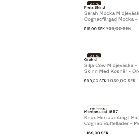
-30 %
Freja Skind
Sarah Mocka Midjeväsk
Cognacfärgad Mocka -
Freja...
739,00 SEK
519,00 SEK
-42 %
Orchid
Silja Cow Midjeväska - 
Skinn Med Koshår - Or
1 039,00 SEK
599,00 SEK
FRI FRAKT
Montana est 1957
SLUT I LAGER
Knox Herrbumbag I Pat
Cognac Buffelläder - 
1 169,00 SEK