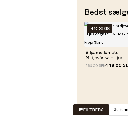
Bedst sælg
-440,00 SEK
Silja mellan str.
Midjeväska - Ljus
cognac -...
449,00 S
889,00 SEK
Sorteri
FILTRERA