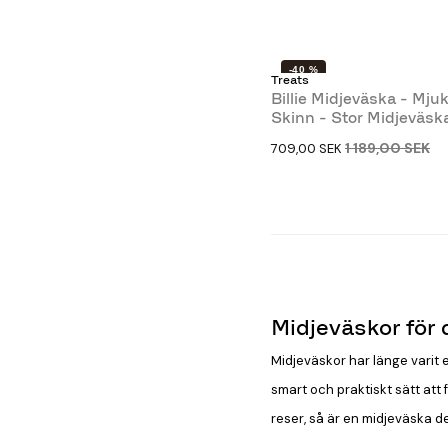
-40 %
Treats
Billie Midjeväska - Mj
Skinn - Stor Midjeväska
1 189,00 SEK
709,00 SEK
Midjeväskor för
Midjeväskor har länge varit e
smart och praktiskt sätt att f
reser, så är en midjeväska den