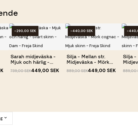
ende
-290,00 SEK
-440,00 SEK
-440,
Sarah midjeväska -
Silja - Mellan str.
Silja -
Mjuk och härlig -
Midjeväska - Mörk
Midjev
Svart...
cognac -...
Mjuk...
EK
449,00 SEK
449,00 SEK
739,00 SEK
889,00 SEK
889,00 
ng