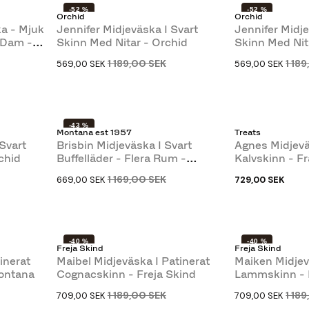
-52 %
-52 %
Orchid
Orchid
a - Mjuk
Jennifer Midjeväska I Svart
Jennifer Midj
 Dam -
Skinn Med Nitar - Orchid
Skinn Med Nit
1 189,00 SEK
1 18
569,00 SEK
569,00 SEK
-43 %
Montana est 1957
Treats
Svart
Brisbin Midjeväska I Svart
Agnes Midjevä
chid
Buffelläder - Flera Rum -
Kalvskinn - F
Montana
1 169,00 SEK
669,00 SEK
729,00 SEK
-40 %
-40 %
Freja Skind
Freja Skind
inerat
Maibel Midjeväska I Patinerat
Maiken Midjev
Montana
Cognacskinn - Freja Skind
Lammskinn - 
1 189,00 SEK
1 18
709,00 SEK
709,00 SEK