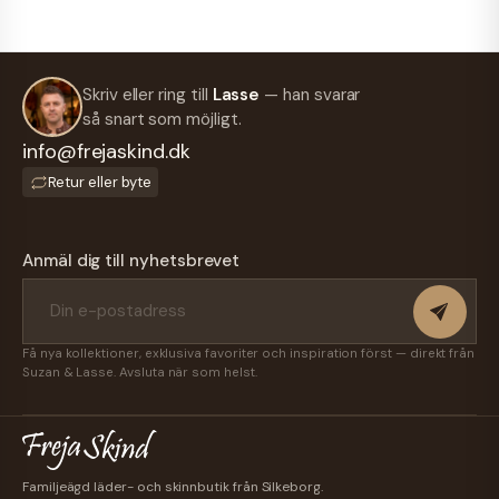
Skriv eller ring till
Lasse
— han svarar
så snart som möjligt.
info@frejaskind.dk
Retur eller byte
Anmäl dig till nyhetsbrevet
Få nya kollektioner, exklusiva favoriter och inspiration först — direkt från
Suzan & Lasse. Avsluta när som helst.
Familjeägd läder- och skinnbutik från Silkeborg.