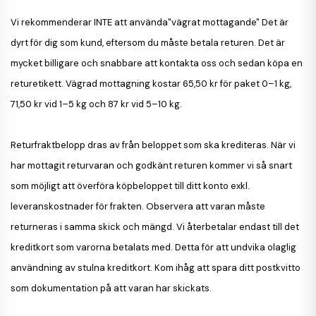
Vi rekommenderar
INTE
att använda
"vägrat mottagande"
Det är
dyrt för dig som kund, eftersom du måste betala returen. Det är
mycket billigare och snabbare att kontakta oss och sedan köpa en
returetikett. Vägrad mottagning kostar 65,50 kr för paket 0–1 kg,
71,50 kr vid 1–5 kg och 87 kr vid 5–10 kg.
Returfraktbelopp dras av från beloppet som ska krediteras. När vi
har mottagit returvaran och godkänt returen kommer vi så snart
som möjligt att överföra köpbeloppet till ditt konto exkl.
leveranskostnader för frakten. Observera att varan måste
returneras i samma skick och mängd. Vi återbetalar endast till det
kreditkort som varorna betalats med. Detta för att undvika olaglig
användning av stulna kreditkort. Kom ihåg att spara ditt postkvitto
som dokumentation på att varan har skickats.