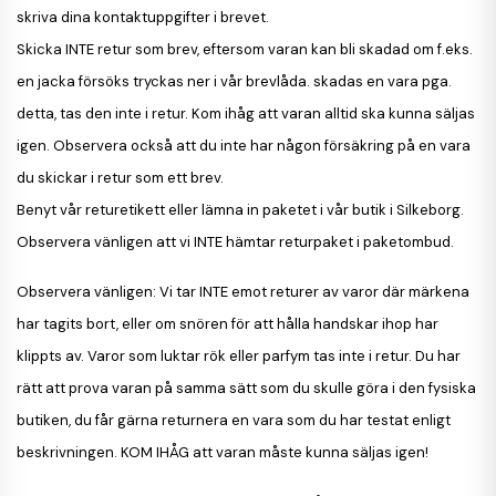
skriva dina kontaktuppgifter i brevet.
Skicka INTE retur som brev, eftersom varan kan bli skadad om f.eks.
en jacka försöks tryckas ner i vår brevlåda. skadas en vara pga.
detta, tas den inte i retur. Kom ihåg att varan alltid ska kunna säljas
igen. Observera också att du inte har någon försäkring på en vara
du skickar i retur som ett brev.
Benyt vår returetikett eller lämna in paketet i vår butik i Silkeborg.
Observera vänligen att vi INTE hämtar returpaket i paketombud.
Observera vänligen:
Vi tar INTE emot returer av varor där märkena
har tagits bort, eller om snören för att hålla handskar ihop har
klippts av.
Varor som luktar rök eller parfym tas inte i retur. Du har
rätt att prova varan på samma sätt som du skulle göra i den fysiska
butiken, du får gärna returnera en vara som du har testat enligt
beskrivningen. KOM IHÅG att varan måste kunna säljas igen!