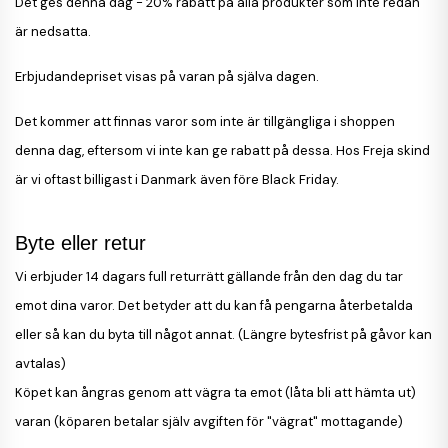
Det ges denna dag - 20% rabatt
på alla produkter som inte redan
är nedsatta.
Erbjudandepriset visas på varan på själva dagen.
Det kommer att finnas varor som inte är tillgängliga i shoppen
denna dag, eftersom vi inte kan ge rabatt på dessa. Hos Freja skind
är vi oftast billigast i Danmark även före Black Friday.
Byte eller retur
Vi erbjuder 14 dagars full returrätt gällande från den dag du tar
emot dina varor. Det betyder att du kan få pengarna återbetalda
eller så kan du byta till något annat. (
Längre bytesfrist på gåvor kan
avtalas)
Köpet kan ångras genom att vägra ta emot (låta bli att hämta ut)
varan (köparen betalar själv avgiften för "vägrat" mottagande)