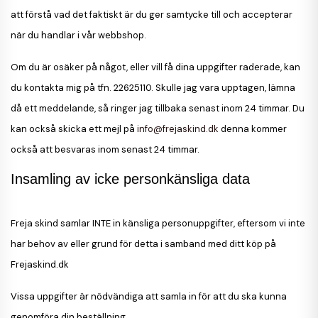
att förstå vad det faktiskt är du ger samtycke till och accepterar
när du handlar i vår webbshop.
Om du är osäker på något, eller vill få dina uppgifter raderade, kan
du kontakta mig på tfn. 22625110. Skulle jag vara upptagen, lämna
då ett meddelande, så ringer jag tillbaka senast inom 24 timmar. Du
kan också skicka ett mejl på
info@frejaskind.dk
denna kommer
också att besvaras inom senast 24 timmar.
Insamling av icke personkänsliga data
Freja skind samlar INTE in känsliga personuppgifter, eftersom vi inte
har behov av eller grund för detta i samband med ditt köp på
Frejaskind.dk
Vissa uppgifter är nödvändiga att samla in för att du ska kunna
genomföra din beställning.