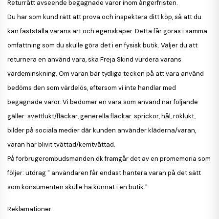
Returrätt avseende begagnade varor inom ångerfristen
.
Du har som kund rätt att prova och inspektera ditt köp, så att du
kan fastställa varans art och egenskaper. Detta får göras i samma
omfattning som du skulle göra det i en fysisk butik. Väljer du att
returnera en använd vara, ska Freja Skind vurdera varans
värdeminskning. Om varan bär tydliga tecken på att vara använd
bedöms den som värdelös, eftersom vi inte handlar med
begagnade varor. Vi bedömer en vara som använd när följande
gäller: svettlukt/fläckar, generella fläckar. sprickor, hål, röklukt,
bilder på sociala medier där kunden använder kläderna/varan,
varan har blivit tvättad/kemtvättad.
På forbrugerombudsmanden.dk framgår det av en promemoria som
följer: utdrag " användaren får endast hantera varan på det sätt
som konsumenten skulle ha kunnat i en butik."
Reklamationer