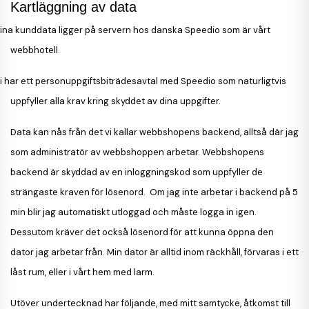
Kartläggning av data
ina kunddata ligger på servern hos danska Speedio som är vårt
webbhotell.
i har ett personuppgiftsbiträdesavtal med Speedio som naturligtvis
uppfyller alla krav kring skyddet av dina uppgifter.
Data kan nås från det vi kallar webbshopens backend, alltså där jag
som administratör av webbshoppen arbetar. Webbshopens
backend är skyddad av en inloggningskod som uppfyller de
strängaste kraven för lösenord.
Om jag inte arbetar i backend på 5
min blir jag automatiskt utloggad och måste logga in igen.
Dessutom kräver det också lösenord för att kunna öppna den
dator jag arbetar från. Min dator är alltid inom räckhåll, förvaras i ett
låst rum, eller i vårt hem med larm.
Utöver undertecknad har följande, med mitt samtycke, åtkomst till