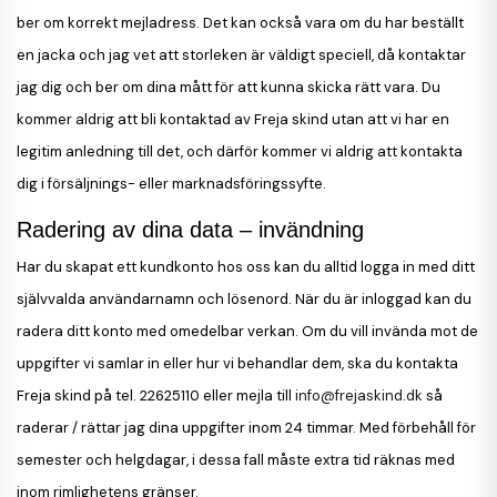
ber om korrekt mejladress. Det kan också vara om du har beställt
en jacka och jag vet att storleken är väldigt speciell, då kontaktar
jag dig och ber om dina mått för att kunna skicka rätt vara. Du
kommer aldrig att bli kontaktad av Freja skind utan att vi har en
legitim anledning till det, och därför kommer vi aldrig att kontakta
dig i försäljnings- eller marknadsföringssyfte.
Radering av dina data – invändning
Har du skapat ett kundkonto hos oss kan du alltid logga in med ditt
självvalda användarnamn och lösenord. När du är inloggad kan du
radera ditt konto med omedelbar verkan. Om du vill invända mot de
uppgifter vi samlar in eller hur vi behandlar dem, ska du kontakta
Freja skind på tel. 22625110 eller mejla till
info@frejaskind.dk
så
raderar / rättar jag dina uppgifter inom 24 timmar. Med förbehåll för
semester och helgdagar, i dessa fall måste extra tid räknas med
inom rimlighetens gränser.