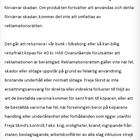
förvärrar skadan. Om produkten fortsätter att användas och detta
förvärrar skadan, kommer det inte att omfattas av
reklamationsrätten.
Det går att returnera i vår butik i Silkeborg, eller så kan billig
returfrakt köpas för 40 kr.
HÄR
Ovanstående förutsätter att
reklamationen är berättigad. Reklamationsrätten gäller inte när fel,
skador eller slitage uppstår på grund av felaktig användning,
bristande underhåll eller normalt slitage. Freja Skind är inte
ersättningsansvarig för direkta eller indirekta förluster till följd av
att de beställda varorna kommer för sent fram till köparen, eller att
de beställda varorna har fel, när förseningen beror på köparens
handling eller underlåtenhet eller förhållanden som ligger utanför
Freja Skind’s kontroll, f.eks. krig, oroligheter, brand, ingripande från
staten, beslagtagande, arbetskonflikter av alla slag inklusive strejk