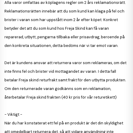
Alla varor omfattas av köplagens regler om 2 års reklamationsrätt.
Reklamationsrätten innebär att du som kund kan klaga på fel och
brister i varan som har uppstått inom 2 år efter köpet. Konkret
betyder det att du som kund hos Freja Skind kan få varan
reparerad, utbytt, pengarna tillbaka eller prisavdrag, beroende på
den konkreta situationen, detta bedöms när vi tar emot varan.
Det är kundens ansvar att returnera varor som reklameras, om det
inte finns fel och brister vid mottagandet av varan. I detta fall
betalar Freja skind returfrakt samt frakt för den utbytta produkten.
Om den returnerade varan godkänns som en reklamation,
återbetalar Freja skind frakten (40 kr pris för vår returetikett)
- Viktigt -
När du har konstaterat ett fel på en produkt är det din skyldighet
att omedelbart returnera det, så att vidare användning inte