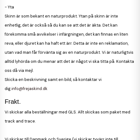
-
Yta
Skinn är som bekant en naturprodukt. Ytan på skinn är inte
enhetlig, det är också så du kan se att det är äkta. Det kan
förekomma små avvikelser i infärgningen, det kan finnas en liten
reva, eller djuret kan ha haft ett ärr. Detta är inte en reklamation,
utan vad man får förvänta sig av en naturprodukt. Vi är naturligtvis
alltid lyhörda om du menar att det är något vi ska titta på. Kontakta
oss då via mejl.
Skicka en beskrivning samt en bild, så kontaktar vi
dig.
info@frejaskind.dk
Frakt.
Vi skickar alla beställningar med GLS. Allt skickas som paket med
track and trace.
Vi skickar till Danmark och Sverige (vi skickar tyvärr inte till