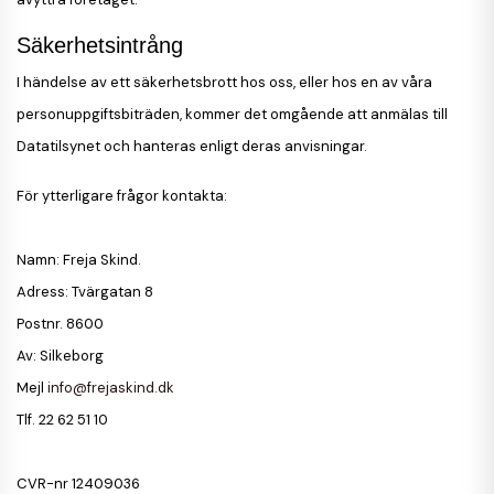
Säkerhetsintrång
I händelse av ett säkerhetsbrott hos oss, eller hos en av våra
personuppgiftsbiträden, kommer det omgående att anmälas till
Datatilsynet och hanteras enligt deras anvisningar.
För ytterligare frågor kontakta:
Namn: Freja Skind.
Adress: Tvärgatan 8
Postnr. 8600
Av: Silkeborg
Mejl
info@frejaskind.dk
Tlf. 22 62 51 10
CVR-nr 12409036