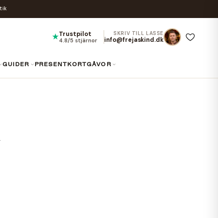
tik
Trustpilot
SKRIV TILL LASSE
★
info@frejaskind.dk
4.8/5 stjärnor
GUIDER
PRESENTKORT
GÅVOR