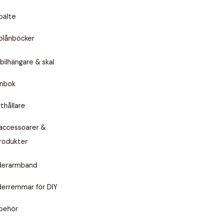
bälte
plånböcker
ilhängare & skal
ånbok
thållare
accessoarer &
rodukter
derarmband
derremmar för DIY
lbehör