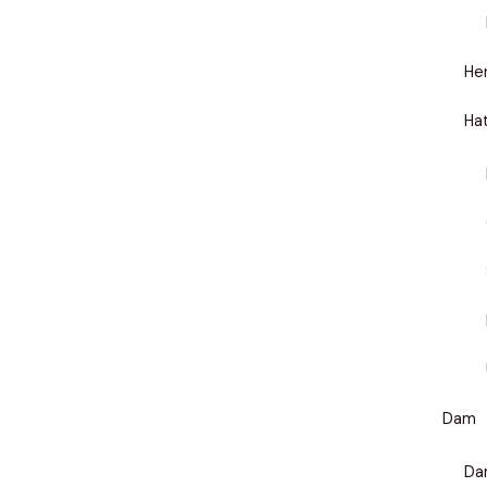
He
Ha
Dam
Da