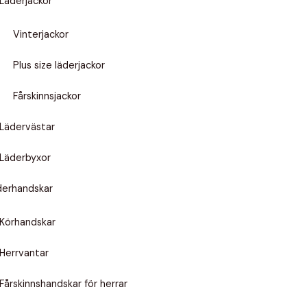
Läderjackor
Vinterjackor
Plus size läderjackor
Fårskinnsjackor
Lädervästar
Läderbyxor
derhandskar
Körhandskar
Herrvantar
Fårskinnshandskar för herrar