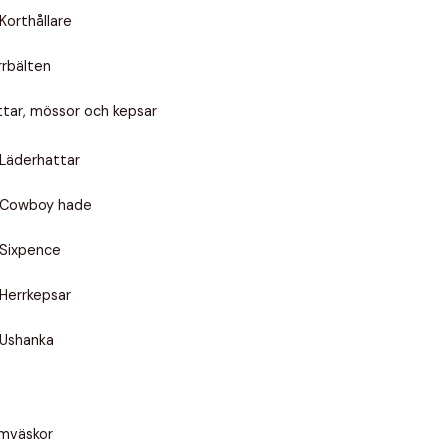
Korthållare
rrbälten
ttar, mössor och kepsar
Läderhattar
Cowboy hade
Sixpence
Herrkepsar
Ushanka
mväskor