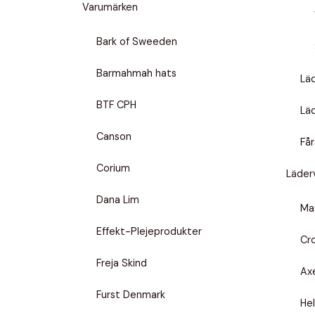
Varumärken
Bark of Sweeden
Barmahmah hats
Lä
BTF CPH
Lä
Canson
Får
Corium
Läder
Dana Lim
Ma
Effekt-Plejeprodukter
Cr
Freja Skind
Ax
Furst Denmark
He