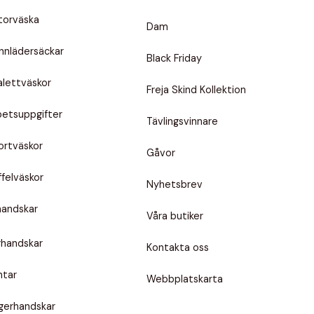
torväska
Dam
nnlädersäckar
Black Friday
alettväskor
Freja Skind Kollektion
betsuppgifter
Tävlingsvinnare
ortväskor
Gåvor
felväskor
Nyhetsbrev
handskar
Våra butiker
rhandskar
Kontakta oss
ntar
Webbplatskarta
ngerhandskar