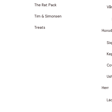
The Rat Pack
Vå
Tim & Simonsen
Treats
Huvu
Si
Ke
Co
Us
Herr
Lä