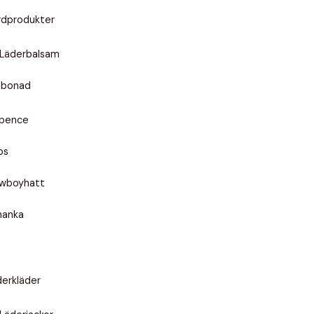
rdprodukter
Läderbalsam
dbonad
xpence
ps
wboyhatt
hanka
derkläder