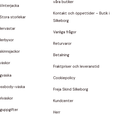
våra butiker
Vinterjacka
Kontakt och öppettider – Butik i
Stora storlekar
Silkeborg
dervästar
Vanliga frågor
derbyxor
Returvaror
skinnsjackor
Betalning
väskor
Fraktpriser och leveranstid
gväska
Cookiepolicy
ossbody-väska
Freja Skind Silkeborg
elväskor
Kundcenter
lguppgifter
Herr