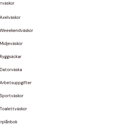
rrväskor
Axelväskor
Weeekendväskor
Midjeväskor
Ryggsäckar
Datorväska
Arbetsuppgifter
Sportväskor
Toalettväskor
rrplånbok