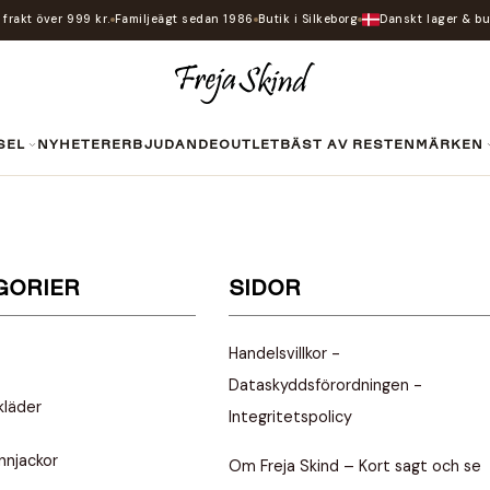
i frakt över 999 kr.
Familjeägt sedan 1986
Butik i Silkeborg
Danskt lager & bu
SEL
NYHETER
ERBJUDANDE
OUTLET
BÄST AV RESTEN
MÄRKEN
GORIER
SIDOR
Handelsvillkor -
Dataskyddsförordningen -
kläder
Integritetspolicy
nnjackor
Om Freja Skind – Kort sagt och se