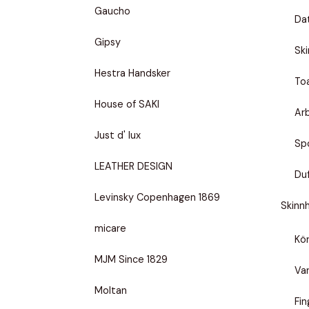
Gaucho
Da
Gipsy
Ski
Hestra Handsker
To
House of SAKI
Ar
Just d' lux
Sp
LEATHER DESIGN
Duf
Levinsky Copenhagen 1869
Skinn
micare
Kö
MJM Since 1829
Va
Moltan
Fi