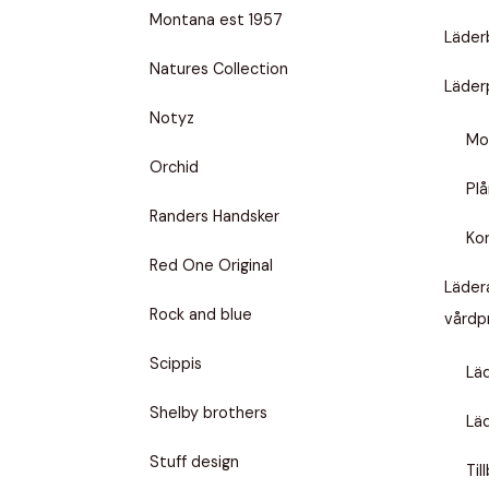
Montana est 1957
Läder
Natures Collection
Läder
Notyz
Mob
Orchid
Pl
Randers Handsker
Kor
Red One Original
Läder
Rock and blue
vårdp
Scippis
Lä
Shelby brothers
Lä
Stuff design
Til