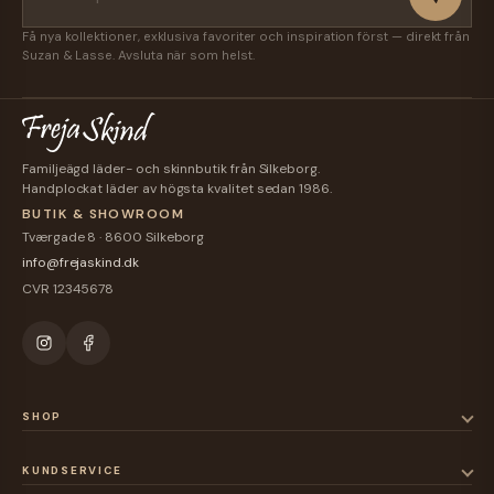
Få nya kollektioner, exklusiva favoriter och inspiration först — direkt från
Suzan & Lasse. Avsluta när som helst.
Familjeägd läder- och skinnbutik från Silkeborg.
Handplockat läder av högsta kvalitet sedan 1986.
BUTIK & SHOWROOM
Tværgade 8 · 8600 Silkeborg
info@frejaskind.dk
CVR 12345678
SHOP
KUNDSERVICE