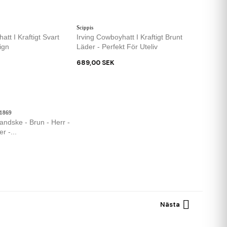
Scippis
tt I Kraftigt Svart
Irving Cowboyhatt I Kraftigt Brunt
ign
Läder - Perfekt För Uteliv
689,00 SEK
 1869
ndske - Brun - Herr -
r -...

Nästa