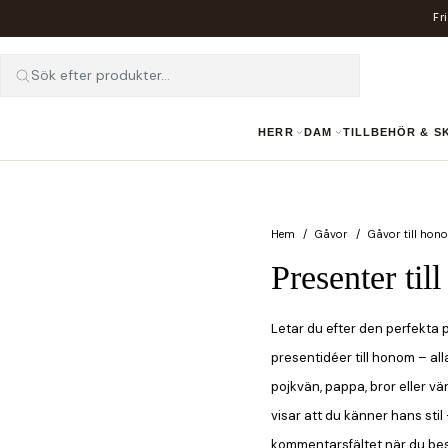
Fr
Sök efter produkter...
HERR
DAM
TILLBEHÖR & 
Hem
Gåvor
Gåvor till hon
Presenter til
Letar du efter den perfekta p
presentidéer till honom – all
pojkvän, pappa, bror eller v
visar att du känner hans stil 
kommentarsfältet när du best