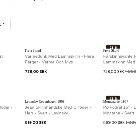
g
-29 %
Freja Skind
Freja Skind
SLUT I LAGER
rt
Värmedunk Med Lammskinn - Flera
Fårskinnsvante F
Färger - Värme Och Mys
Lammskinn Med V
1 03
739,00 SEK
739,00 SEK
-36 %
Levinsky Copenhagen 1869
Montana est 1957
foder -
Jean Skinnhandske Med Ullfoder -
Pc-Fodral 15" -
Herr - Svart - Levinsky
Montana - Svart 
1 03
519,00 SEK
669,00 SEK