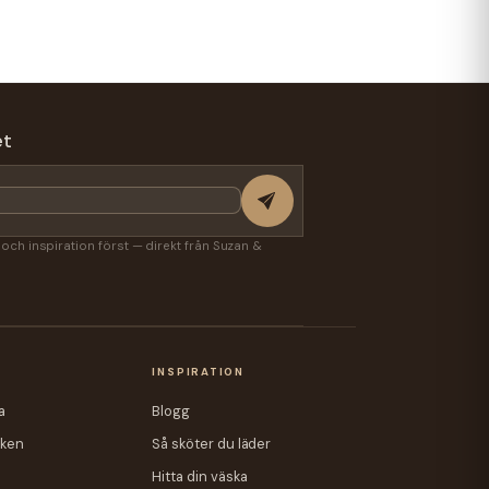
et
r och inspiration först — direkt från Suzan &
A
INSPIRATION
a
Blogg
iken
Så sköter du läder
Hitta din väska