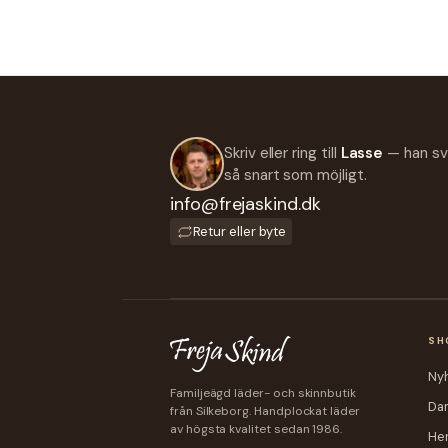
Skriv eller ring till
Lasse
— han sv
så snart som möjligt.
info@frejaskind.dk
Retur eller byte
SH
Ny
Familjeägd läder- och skinnbutik
Da
från Silkeborg. Handplockat läder
av högsta kvalitet sedan 1986.
Her