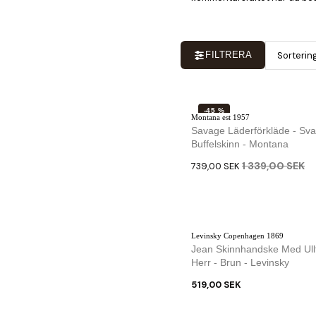
Sorterin
FILTRERA
-45 %
Montana est 1957
Savage Läderförkläde - Sva
Buffelskinn - Montana
1 339,00 SEK
739,00 SEK
Levinsky Copenhagen 1869
Jean Skinnhandske Med Ull
Herr - Brun - Levinsky
519,00 SEK