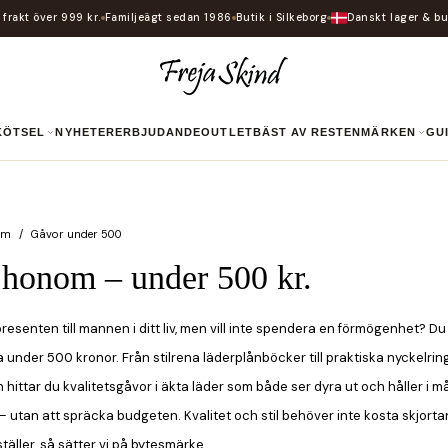
i frakt över 999 kr.
Familjeägt sedan 1986
Butik i Silkeborg
Danskt lager & bu
SKÖTSEL
NYHETER
ERBJUDANDE
OUTLET
BÄST AV RESTEN
MÄRKEN
G
om
Gåvor under 500
l honom – under 500 kr.
resenten till mannen i ditt liv, men vill inte spendera en förmögenhet? Du h
a under 500 kronor. Från stilrena läderplånböcker till praktiska nyckelri
än hittar du kvalitetsgåvor i äkta läder som både ser dyra ut och håller
– utan att spräcka budgeten. Kvalitet och stil behöver inte kosta skjortan. 
äller, så sätter vi på bytesmärke.