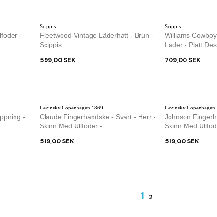
Scippis
Scippis
foder -
Fleetwood Vintage Läderhatt - Brun -
Williams Cowboyha
Scippis
Läder - Platt Des
599,00 SEK
709,00 SEK
Levinsky Copenhagen 1869
Levinsky Copenhagen
ppning -
Claude Fingerhandske - Svart - Herr -
Johnson Fingerha
Skinn Med Ullfoder -...
Skinn Med Ullfode
519,00 SEK
519,00 SEK
1
2