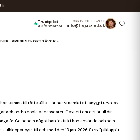
tik
Trustpilot
SKRIV TILL LASSE
★
info@frejaskind.dk
4.8/5 stjärnor
UIDER
PRESENTKORT
GÅVOR
ar kommit till rätt ställe. Här har vi samlat ett snyggt urval av
ngar och andra coola accessoarer. Oavsett om det är till din
 i många år. Ge honom något han faktiskt kan använda och som
Julklappar byts till och med den 15 jan. 2026. Skriv "julklapp" i