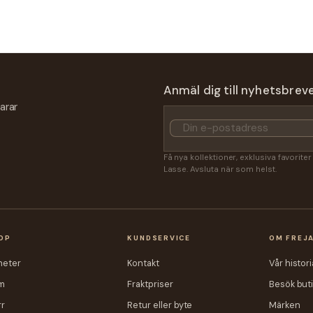
Anmäl dig till nyhetsbrev
arar
Få nya kollektioner, exklusiva favorite
Lasse. Avsluta när som helst.
OP
KUNDSERVICE
OM FREJ
heter
Kontakt
Vår histori
m
Fraktpriser
Besök but
r
Retur eller byte
Märken