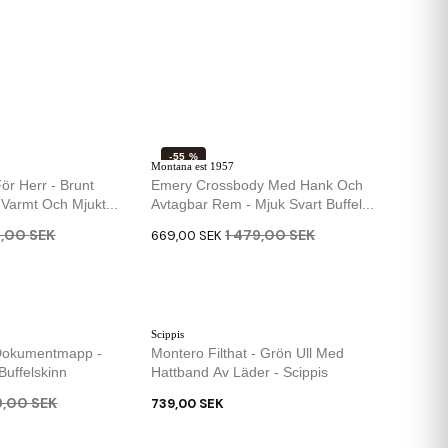
-55 %
Montana est 1957
ör Herr - Brunt
Emery Crossbody Med Hank Och
armt Och Mjukt...
Avtagbar Rem - Mjuk Svart Buffel...
9,00 SEK
1 479,00 SEK
669,00 SEK
Scippis
 Dokumentmapp -
Montero Filthat - Grön Ull Med
Buffelskinn
Hattband Av Läder - Scippis
9,00 SEK
739,00 SEK