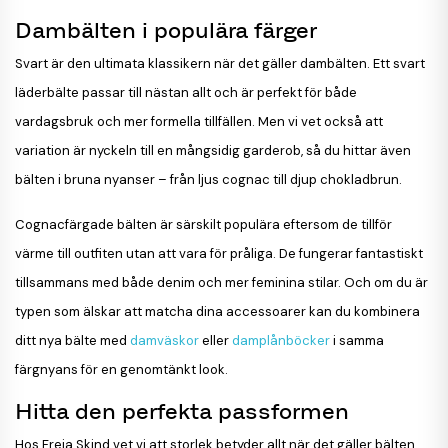
Dambälten i populära färger
Svart är den ultimata klassikern när det gäller dambälten. Ett svart
läderbälte passar till nästan allt och är perfekt för både
vardagsbruk och mer formella tillfällen. Men vi vet också att
variation är nyckeln till en mångsidig garderob, så du hittar även
bälten i bruna nyanser – från ljus cognac till djup chokladbrun.
Cognacfärgade bälten är särskilt populära eftersom de tillför
värme till outfiten utan att vara för pråliga. De fungerar fantastiskt
tillsammans med både denim och mer feminina stilar. Och om du är
typen som älskar att matcha dina accessoarer kan du kombinera
ditt nya bälte med
damväskor
eller
damplånböcker
i samma
färgnyans för en genomtänkt look.
Hitta den perfekta passformen
Hos Freja Skind vet vi att storlek betyder allt när det gäller bälten.