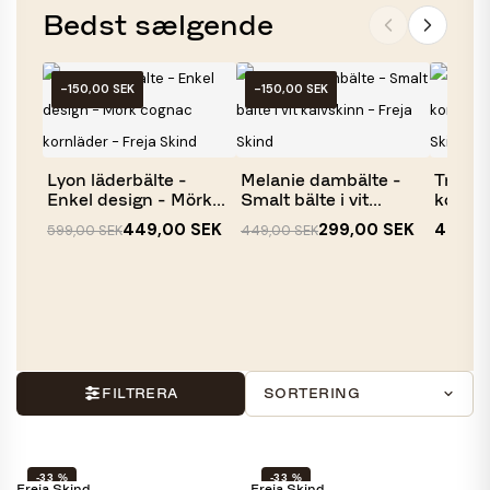
Bedst sælgende
-150,00 SEK
-150,00 SEK
Lyon läderbälte -
Melanie dambälte -
Tropez 
Enkel design - Mörk
Smalt bälte i vit
kornlä
cognac...
kalvskinn...
Freja...
449,00 SEK
299,00 SEK
449,0
599,00 SEK
449,00 SEK
FILTRERA
SORTERING
-33 %
-33 %
Freja Skind
Freja Skind