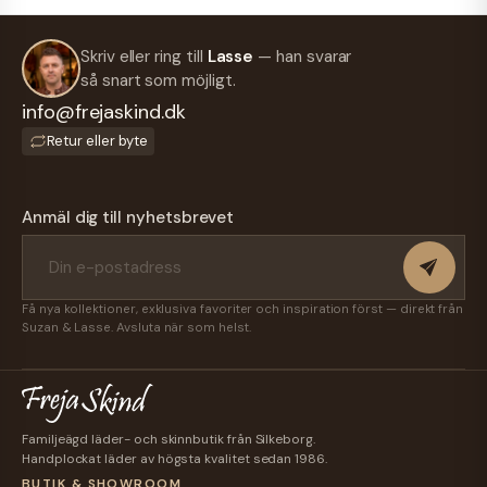
Skriv eller ring till
Lasse
— han svarar
så snart som möjligt.
info@frejaskind.dk
Retur eller byte
Anmäl dig till nyhetsbrevet
Få nya kollektioner, exklusiva favoriter och inspiration först — direkt från
Suzan & Lasse. Avsluta när som helst.
Familjeägd läder- och skinnbutik från Silkeborg.
Handplockat läder av högsta kvalitet sedan 1986.
BUTIK & SHOWROOM