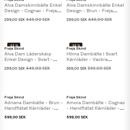
NY
NY
Alva Damskinnbälte Enkel
Alva Damskinnbälte Enkel
Design - Cognac - Freja
Design - Brun - Freja
Skind
Skind
449,00 SEK
449,00 SEK
299,00 SEK
299,00 SEK
-33 %
-38 %
Freja Skind
Freja Skind
NY
NY
Alva Dam Läderskärp
Hilma Dambälte I Svart
Enkel Design - Svart -
Kärnläder - Vackra
Freja Läder
Mönstrade Spännen
449,00 SEK
599,00 SEK
299,00 SEK
369,00 SEK
Freja Skind
Freja Skind
Adriana Dambälte - Brun -
Amora Dambälte - Cognac
Handflätat Kärnläder -
- Handflätat Kärnläder -
Freja Skind
Freja Skind
599,00 SEK
599,00 SEK