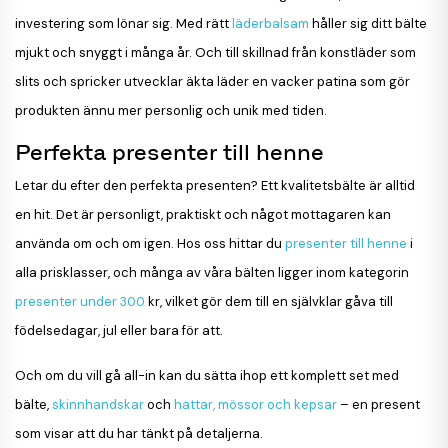
investering som lönar sig. Med rätt
läderbalsam
håller sig ditt bälte
mjukt och snyggt i många år. Och till skillnad från konstläder som
slits och spricker utvecklar äkta läder en vacker patina som gör
produkten ännu mer personlig och unik med tiden.
Perfekta presenter till henne
Letar du efter den perfekta presenten? Ett kvalitetsbälte är alltid
en hit. Det är personligt, praktiskt och något mottagaren kan
använda om och om igen. Hos oss hittar du
presenter till henne
i
alla prisklasser, och många av våra bälten ligger inom kategorin
presenter under 300
kr, vilket gör dem till en självklar gåva till
födelsedagar, jul eller bara för att.
Och om du vill gå all-in kan du sätta ihop ett komplett set med
bälte,
skinnhandskar
och
hattar, mössor och kepsar
– en present
som visar att du har tänkt på detaljerna.