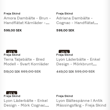
Freja Skind
Freja Skind
Amora Dambälte - Brun -
Adriana Dambälte -
Handflätat Kärnläder -
Cognac - Handflätat
Freja Skind
Kalvskinn - Freja Skind
599,00 SEK
599,00 SEK
-22 %
-25 %
Freja Skind
Freja Skind
Terra Taljebälte - Bred
Lyon Läderbälte - Enkel
Modell - Svart Kornläder
Design - Mörkbrunt
Kerneläder - Freja...
669,00 SEK
599,00 SEK
519,00 SEK
449,00 SEK
-25 %
Freja Skind
Freja Skind
Lyon Läderbälte - Enkel
Lyon Bältespänne I Antik
Design - Mörk Cognac
Mässingsfärg - Freja Skind
Kornläder - Freja...