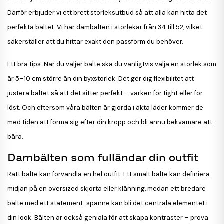
Därför erbjuder vi ett brett storleksutbud så att alla kan hitta det
perfekta bältet. Vi har dambälten i storlekar från 34 till 52, vilket
säkerställer att du hittar exakt den passform du behöver.
Ett bra tips: När du väljer bälte ska du vanligtvis välja en storlek som
är 5–10 cm större än din byxstorlek. Det ger dig flexibilitet att
justera bältet så att det sitter perfekt – varken för tight eller för
löst. Och eftersom våra bälten är gjorda i äkta läder kommer de
med tiden att forma sig efter din kropp och bli ännu bekvämare att
bära.
Dambälten som fulländar din outfit
Rätt bälte kan förvandla en hel outfit. Ett smalt bälte kan definiera
midjan på en oversized skjorta eller klänning, medan ett bredare
bälte med ett statement-spänne kan bli det centrala elementet i
din look. Bälten är också geniala för att skapa kontraster – prova