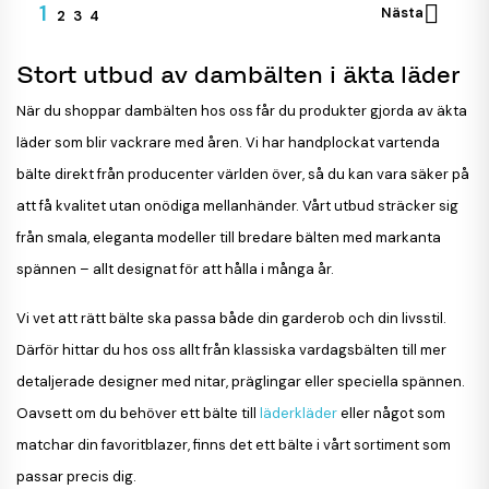
1

Nästa
2
3
4
Stort utbud av dambälten i äkta läder
När du shoppar dambälten hos oss får du produkter gjorda av äkta
läder som blir vackrare med åren. Vi har handplockat vartenda
bälte direkt från producenter världen över, så du kan vara säker på
att få kvalitet utan onödiga mellanhänder. Vårt utbud sträcker sig
från smala, eleganta modeller till bredare bälten med markanta
spännen – allt designat för att hålla i många år.
Vi vet att rätt bälte ska passa både din garderob och din livsstil.
Därför hittar du hos oss allt från klassiska vardagsbälten till mer
detaljerade designer med nitar, präglingar eller speciella spännen.
Oavsett om du behöver ett bälte till
läderkläder
eller något som
matchar din favoritblazer, finns det ett bälte i vårt sortiment som
passar precis dig.