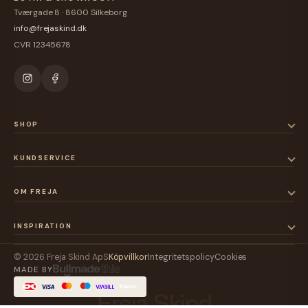
Tværgade 8 · 8600 Silkeborg
info@frejaskind.dk
CVR 12345678
SHOP
KUNDSERVICE
OM FREJA
INSPIRATION
© 2026 Freja Skind ApS
Köpvillkor
Integritetspolicy
Cookies
MADE BY
Freja Skind