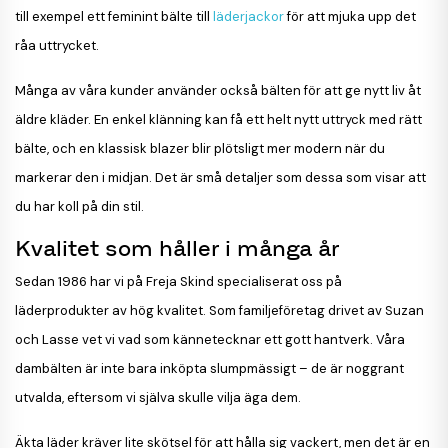
till exempel ett feminint bälte till
läderjackor
för att mjuka upp det
råa uttrycket.
Många av våra kunder använder också bälten för att ge nytt liv åt
äldre kläder. En enkel klänning kan få ett helt nytt uttryck med rätt
bälte, och en klassisk blazer blir plötsligt mer modern när du
markerar den i midjan. Det är små detaljer som dessa som visar att
du har koll på din stil.
Kvalitet som håller i många år
Sedan 1986 har vi på Freja Skind specialiserat oss på
läderprodukter av hög kvalitet. Som familjeföretag drivet av Suzan
och Lasse vet vi vad som kännetecknar ett gott hantverk. Våra
dambälten är inte bara inköpta slumpmässigt – de är noggrant
utvalda, eftersom vi själva skulle vilja äga dem.
Äkta läder kräver lite skötsel för att hålla sig vackert, men det är en