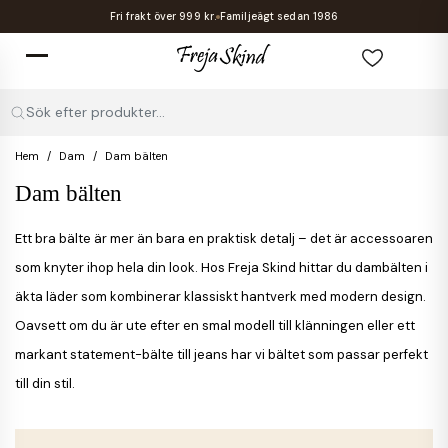
Fri frakt över 999 kr.
Familjeägt sedan 1986
Sök efter produkter...
Hem
Dam
Dam bälten
Dam bälten
Ett bra bälte är mer än bara en praktisk detalj – det är accessoaren
som knyter ihop hela din look. Hos Freja Skind hittar du dambälten i
äkta läder som kombinerar klassiskt hantverk med modern design.
Oavsett om du är ute efter en smal modell till klänningen eller ett
markant statement-bälte till jeans har vi bältet som passar perfekt
till din stil.