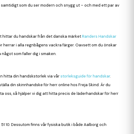
n samtidigt som du ser modern och snygg ut – och med ett par av
nat hittar du handskar från det danska märket
Randers Handskar
r herrar i alla regnbågens vackra färger. Oavsett om du önskar
ta något som faller dig i smaken.
an hitta din handskstorlek via vår
storleksguide för handskar
.
ställa din skinnhandske för herr online hos Freja Skind. Är du
 oss, så hjälper vi dig att hitta precis de läderhandskar för herr
51 10. Dessutom finns vår fysiska butik i både Aalborg och