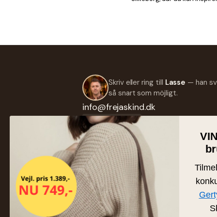
Skriv eller ring till
Lasse
— han sv
så snart som möjligt.
info@frejaskind.dk
Retur eller byte
VI
br
Tilme
SH
konku
Ny
Gert
Familjeägd läder- och skinnbutik
Da
från Silkeborg. Handplockat läder
S
av högsta kvalitet sedan 1986.