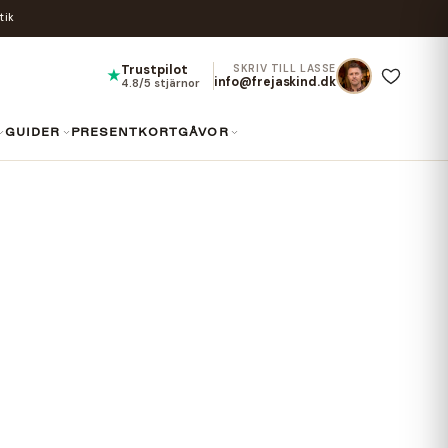
tik
Trustpilot
SKRIV TILL LASSE
★
info@frejaskind.dk
4.8/5 stjärnor
GUIDER
PRESENTKORT
GÅVOR