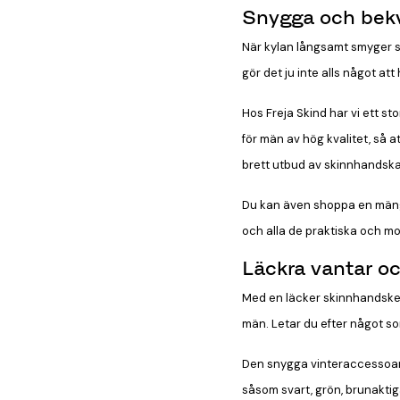
Snygga och bekv
När kylan långsamt smyger si
gör det ju inte alls något at
Hos Freja Skind har vi ett s
för män av hög kvalitet, så a
brett utbud av skinnhandskar 
Du kan även shoppa en mängd
och alla de praktiska och 
Läckra vantar oc
Med en läcker skinnhandske 
män. Letar du efter något s
Den snygga vinteraccessoaren
såsom svart, grön, brunakti