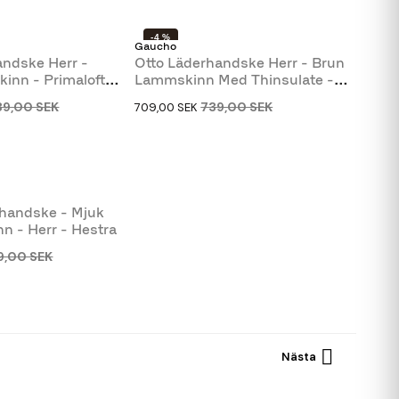
-4 %
Gaucho
SLUT I LAGER
ndske Herr -
Otto Läderhandske Herr - Brun
kinn - Primaloft
Lammskinn Med Thinsulate -
Gaucho
39,00 SEK
739,00 SEK
709,00 SEK
handske - Mjuk
nn - Herr - Hestra
9,00 SEK

Nästa