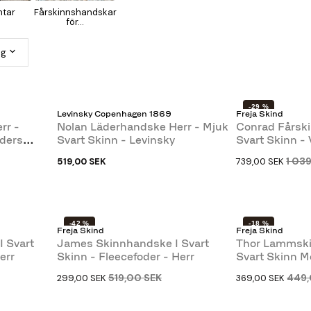
ntar
Fårskinnshandskar
för...
ng
-29 %
Levinsky Copenhagen 1869
Freja Skind
rr -
Nolan Läderhandske Herr - Mjuk
Conrad Fårsk
ders
Svart Skinn - Levinsky
Svart Skinn -
Freja...
1 03
519,00 SEK
739,00 SEK
-42 %
-18 %
Freja Skind
Freja Skind
SLUT I LAGER
I Svart
James Skinnhandske I Svart
Thor Lammsk
err
Skinn - Fleecefoder - Herr
Svart Skinn 
Lammskinn - H
519,00 SEK
449,
299,00 SEK
369,00 SEK