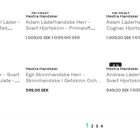
FRI FRAKT
FRI FRAKT
Hestra Handsker
Hestra Handsker
-3 %
-3 %
I Läder -
Adam Läderhandske Herr -
Adam Läderha
Med
Svart Hjortskinn - Primaloft
Cognac Hjorts
Foder
Foder
1 039,00 SEK
1 0
1 009,00 SEK
1 009,00 SEK
-9 %
Hestra Handsker
Hestra Handsker
 - Svart
Egil Skinnhandske Herr -
Andrew Läder
late -
Skinnhandske I Getskinn Och...
Svart Hjortski
1 03
599,00 SEK
949,00 SEK
1
2
3
4