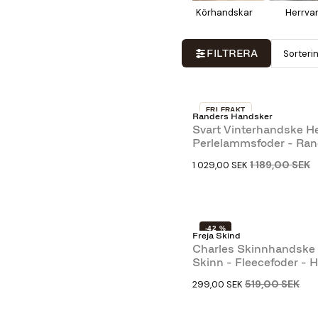
Körhandskar
Herrva
Sorteri
FILTRERA
FRI FRAKT
Randers Handsker
-13 %
Svart Vinterhandske He
Perlelammsfoder - Ran
Handskar
1 189,00 SEK
1 029,00 SEK
-42 %
Freja Skind
Charles Skinnhandske 
Skinn - Fleecefoder - H
519,00 SEK
299,00 SEK