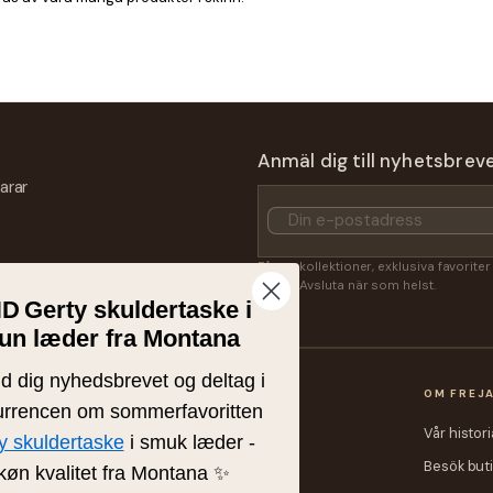
Anmäl dig till nyhetsbrev
arar
Få nya kollektioner, exklusiva favorite
Lasse. Avsluta när som helst.
ND
Gerty skuldertaske i
un læder fra Montana
ld dig nyhedsbrevet og deltag i
OP
KUNDSERVICE
OM FREJ
rrencen om sommerfavoritten
heter
Kontakt
Vår histori
y skuldertaske
i smuk læder -
m
Fraktpriser
Besök but
køn kvalitet fra Montana ✨