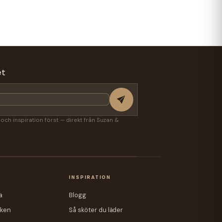
et
r och inspiration först — direkt från Suzan &
A
INSPIRATION
a
Blogg
iken
Så sköter du läder