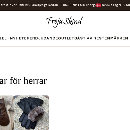
i frakt över 999 kr.
Familjeägt sedan 1986
Butik i Silkeborg
Danskt lager & bu
SEL
NYHETER
ERBJUDANDE
OUTLET
BÄST AV RESTEN
MÄRKEN
r för herrar