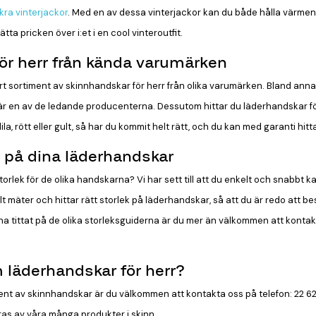
kra vinterjackor
. Med en av dessa vinterjackor kan du både hålla värme
ta pricken över i:et i en cool vinteroutfit.
ör herr från kända varumärken
tort sortiment av skinnhandskar för herr från olika varumärken. Bland an
 är en av de ledande producenterna. Dessutom hittar du läderhandskar fö
lila, rött eller gult, så har du kommit helt rätt, och du kan med garanti hit
ek på dina läderhandskar
rlek för de olika handskarna? Vi har sett till att du enkelt och snabbt k
t mäter och hittar rätt storlek på läderhandskar, så att du är redo att be
ha tittat på de olika storleksguiderna är du mer än välkommen att kontakta
 läderhandskar för herr?
ent av skinnhandskar är du välkommen att kontakta oss på telefon: 22 62 
eras av våra många produkter i skinn.