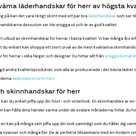
äma läderhandskar för herr av högsta kva
g på kan det vara riktigt skönt med ett par bra
läderhandskar
som ser ti
t handskarna dessutom ser lite snygga ut och är av god kvalitet.
tort utbud av skinnhandskar för herrar i bästa kvalitet. Vi har många års
tt du enbart kan shoppa ett stort urval av de mest kvalitativa skinnhandsk
för herrar i olika färger och designer. Du hittar allt från
snygga körhand
 andra kvalitetsprodukter, som alla är producerade i det bästa lädret 
moderna
läderväskorna för herr
.
h skinnhandskar för herr
kan du enkelt piffa upp din höst- och vinterlook. En skinnhandske är 
om kan hålla dina händer varma under de svalare månaderna, hittar du ho
 kan på många sätt piffa upp din look samtidigt som du håller dig varm. 
ga nyanser och många fler. De är perfekta tillsammans med en modern vin