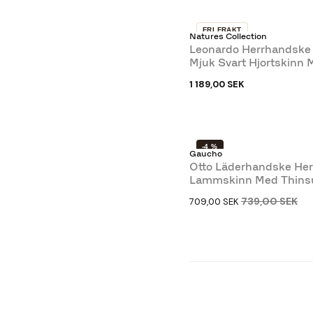
FRI FRAKT
Natures Collection
Leonardo Herrhandske 
Mjuk Svart Hjortskinn 
Ullfoder
1 189,00 SEK
-4 %
Gaucho
Otto Läderhandske Herr
Lammskinn Med Thinsu
Gaucho
739,00 SEK
709,00 SEK