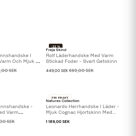
-33 %
Freja Skind
innshandske I
Rolf Läderhandske Med Varm
 Varm Och Mjuk -
Stickad Foder - Svart Getskinn
9,00 SEK
669,00 SEK
449,00 SEK
FRI FRAKT
Natures Collection
innshandske -
Leonardo Herrhandske I Läder -
Med Varm
Mjuk Cognac Hjortskinn Med...
err...
00 SEK
1 189,00 SEK