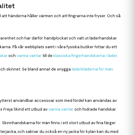
litet
ll att händerna håller värmen och att fingrarna inte fryser. Och så
 erfarenhet och har därför handplockat och valt ut läderhandskar
arna. På vår webbplats samt i våra fysiska butiker hittar du ett
skar
och
varma vantar
till de
klassiska fingerhandskarna i läder
.
och skinnet. Se bland annat de snygga
läderkläderna för män
en ytterst användbar accessoar som med fördel kan användas av
s Freja Skind ett utbud av
varma vantar
och fodrade handskar.
Skinnhandskarna för män finns i ett stort utbud av fina färger
terjacka, och saknar du också en ny jacka för kylan kan du med