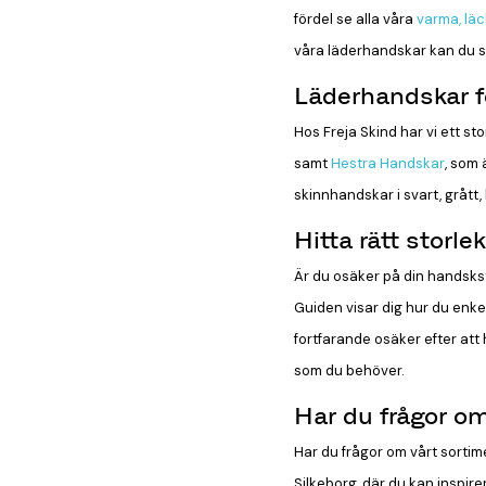
fördel se alla våra
varma, läc
våra läderhandskar kan du sät
Läderhandskar f
Hos Freja Skind har vi ett s
samt
Hestra Handskar
, som
skinnhandskar i svart, grått, 
Hitta rätt storl
Är du osäker på din handsksto
Guiden visar dig hur du enkel
fortfarande osäker efter att 
som du behöver.
Har du frågor om
Har du frågor om vårt sortim
Silkeborg, där du kan inspir