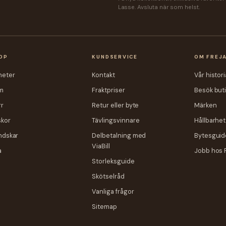
Lasse. Avsluta när som helst.
OP
KUNDSERVICE
OM FREJ
heter
Kontakt
Vår histori
m
Fraktpriser
Besök but
r
Retur eller byte
Märken
skor
Tävlingsvinnare
Hållbarhet
ndskar
Delbetalning med
Bytesguid
ViaBill
a
Jobb hos 
Storleksguide
Skötselråd
Vanliga frågor
Sitemap