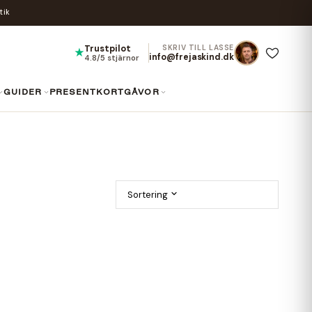
tik
Trustpilot
SKRIV TILL LASSE
★
info@frejaskind.dk
4.8/5 stjärnor
GUIDER
PRESENTKORT
GÅVOR
Sortering