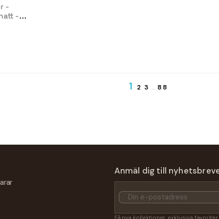
r -
att -
1
2
3
…
88
Anmäl dig till nyhetsbrev
arar
Få nya kollektioner, exklusiva favorite