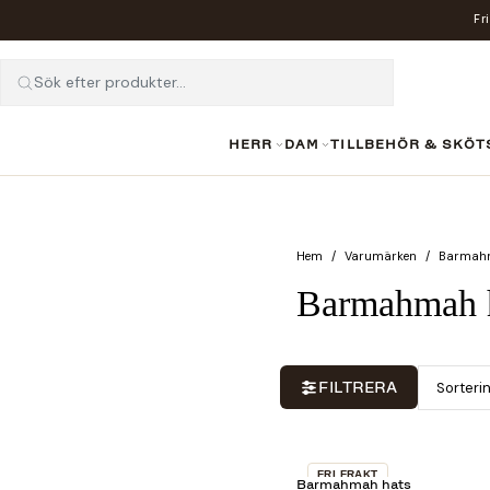
Fr
Sök efter produkter...
HERR
DAM
TILLBEHÖR & SKÖT
Hem
Varumärken
Barmah
Barmahmah 
Sorteri
FILTRERA
FRI FRAKT
Barmahmah hats