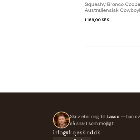
Squashy Bronco Coope
Australiensisk Cowboyh
Brun Oxläder
1 169,00 SEK
Skriv eller ring till
Lasse
— han sv
så snart som möjligt.
info@frejaskind.dk