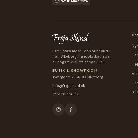
Retur eller byte
SH
Ny
Familjeägd läder- och skinnbutik
Da
från Silkeborg. Handplockat läder
av högsta kvalitet sedan 1986.
Her
BUTIK & SHOWROOM
Vä
Tværgade 8 · 8600 Silkeborg
Ha
info@frejaskind.dk
Re
CVR 12345678