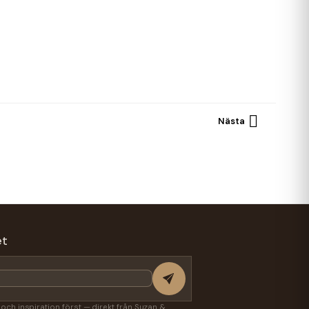

Nästa
et
r och inspiration först — direkt från Suzan &