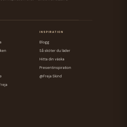
A
INSPIRATION
a
Blogg
iken
Så sköter du läder
Hitta din väska
Presentinspiration
e
@Freja Skind
Freja