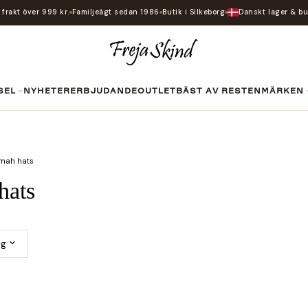
i frakt över 999 kr.
Familjeägt sedan 1986
Butik i Silkeborg
Danskt lager & bu
SEL
NYHETER
ERBJUDANDE
OUTLET
BÄST AV RESTEN
MÄRKEN
mah hats
hats
ng