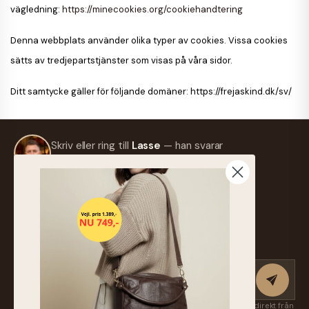
vägledning:
https://minecookies.org/cookiehandtering
Denna webbplats använder olika typer av cookies. Vissa cookies
sätts av tredjepartstjänster som visas på våra sidor.
Ditt samtycke gäller för följande domäner: https://frejaskind.dk/sv/
Skriv eller ring till
Lasse
— han svarar
så snart som möjligt.
info@frejaskind.dk
Retur eller byte
Anmäl dig till nyhetsbrevet
Få nya kollektioner, exklusiva favoriter och inspiration först — direkt från