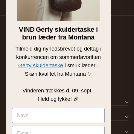
Suzan & Lasse. Avsluta när som helst.
VIND
Gerty skuldertaske i
Familjeägd läder- och skinnbutik från Silkeborg.
brun læder fra Montana
Handplockat läder av högsta kvalitet sedan 1986.
BUTIK & SHOWROOM
Tilmeld dig nyhedsbrevet og deltag i
Tværgade 8 · 8600 Silkeborg
konkurrencen om sommerfavoritten
info@frejaskind.dk
Gerty skuldertaske
i smuk læder -
CVR 12345678
Skøn kvalitet fra Montana ✨
Vinderen trækkes d. 09. sept.
Held og lykke! 🎉
SHOP
KUNDSERVICE
OM FREJA