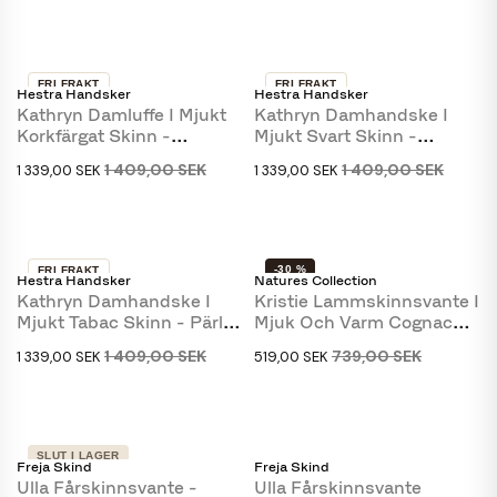
FRI FRAKT
FRI FRAKT
Hestra Handsker
Hestra Handsker
-5 %
-5 %
Kathryn Damluffe I Mjukt
Kathryn Damhandske I
Korkfärgat Skinn -
Mjukt Svart Skinn -
Perlelammsfoder -...
Perlamammoth Foder -...
1 409,00 SEK
1 409,00 SEK
1 339,00 SEK
1 339,00 SEK
-30 %
FRI FRAKT
Hestra Handsker
Natures Collection
-5 %
Kathryn Damhandske I
Kristie Lammskinnsvante I
Mjukt Tabac Skinn - Pärl
Mjuk Och Varm Cognac
Lammskinn Foder...
Merino Lammskinn
1 409,00 SEK
739,00 SEK
1 339,00 SEK
519,00 SEK
SLUT I LAGER
Freja Skind
Freja Skind
Ulla Fårskinnsvante -
Ulla Fårskinnsvante