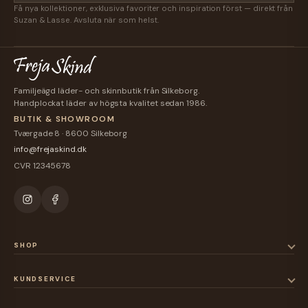
Få nya kollektioner, exklusiva favoriter och inspiration först — direkt från
Suzan & Lasse. Avsluta när som helst.
 skuldertaske i
Familjeägd läder- och skinnbutik från Silkeborg.
r fra Montana
Handplockat läder av högsta kvalitet sedan 1986.
BUTIK & SHOWROOM
edsbrevet og deltag i
Tværgade 8 · 8600 Silkeborg
m sommerfavoritten
info@frejaskind.dk
aske
i smuk læder -
CVR 12345678
et fra Montana ✨
kkes d. 09. sept.
g lykke! 🎉
SHOP
KUNDSERVICE