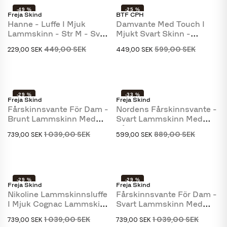
-49 %
-25 %
Freja Skind
BTF CPH
Hanne - Luffe I Mjuk
Damvante Med Touch I
Lammskinn - Str M - Svart
Mjukt Svart Skinn -
El.kognac
Fleecefoder - Ribbad...
449,00 SEK
599,00 SEK
229,00 SEK
449,00 SEK
-29 %
-33 %
Freja Skind
Freja Skind
Fårskinnsvante För Dam -
Nordens Fårskinnsvante -
Brunt Lammskinn Med
Svart Lammskinn Med
Varmt Och Mjukt...
Fårskinnsfoder -...
1 039,00 SEK
889,00 SEK
739,00 SEK
599,00 SEK
-29 %
-29 %
Freja Skind
Freja Skind
Nikoline Lammskinnsluffe
Fårskinnsvante För Dam -
I Mjuk Cognac Lammskinn
Svart Lammskinn Med
- Dam - Freja...
Varmt Och Mjukt...
1 039,00 SEK
1 039,00 SEK
739,00 SEK
739,00 SEK