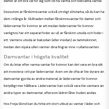
damer är ett bra val för dig som vill ha varma och bekväma vantar.
Dessutom är fårskinnsvantar också otroligt slitstarka, så du kan ha
dem i många år. Skillnaden mellan fårskinnsvantar för damer och
lädervantar för kvinnor är att medan lädervantar för kvinnor
vanligtvis har ett separat foder av ull, är fårskinn utsida och foder i
ett. Vantens utsida är baksidan (eller insidan) av lammskinnet,
medan den mjuka ullen värmer dina fingrar inne i rullamsvanten.
Damvantar i högsta kvalitet
Om du letar efter varma vantar för kvinnor kan det vara en bra idé
att investera i ett par lädervantar. Även om de ofta är lite dyrare än
damvantar gjorda av andra material, är lädervantar för kvinnor
betydligt mer hållbara. Lädervantar kan också vara lite varmare än
andra typer av damvantar, eftersom lädret låter huden andas.
Hos Freja Skind kan du hitta ett stort utbud av vantar i läder och