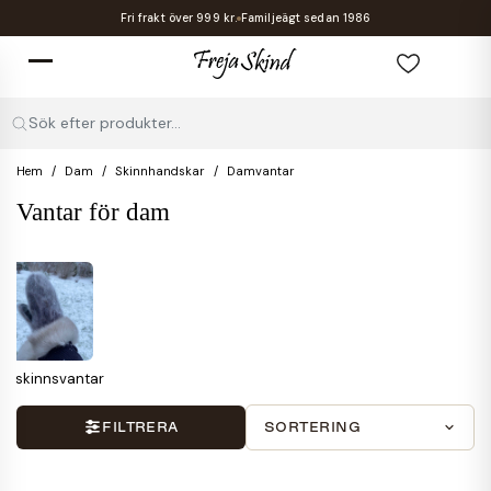
Fri frakt över 999 kr.
Familjeägt sedan 1986
Sök efter produkter...
Hem
Dam
Skinnhandskar
Damvantar
Vantar för dam
Sälskinnsvantar
FILTRERA
SORTERING