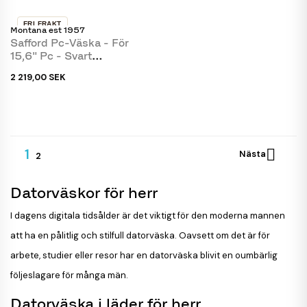
FRI FRAKT
Montana est 1957
Safford Pc-Väska - För
15,6" Pc - Svart
Buffelskinn - Montana
2 219,00 SEK
1

Nästa
2
Datorväskor för herr
I dagens digitala tidsålder är det viktigt för den moderna mannen
att ha en pålitlig och stilfull datorväska. Oavsett om det är för
arbete, studier eller resor har en datorväska blivit en oumbärlig
följeslagare för många män.
Datorväska i läder för herr