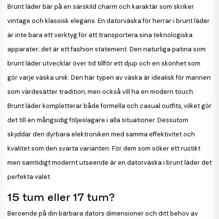
Brunt läder bär på en särskild charm och karaktär som skriker
vintage och klassisk elegans. En datorväska för herrar i brunt läder
är inte bara ett verktyg för att transportera sina teknologiska
apparater; det är ett fashion statement. Den naturliga patina som
brunt läder utvecklar över tid tillför ett djup och en skönhet som
gör varje väska unik. Den här typen av väska är idealisk för mannen
som värdesätter tradition, men också vill ha en modern touch.
Brunt läder kompletterar både formella och casual outfits, vilket gör
det till en mångsidig följeslagare i alla situationer. Dessutom
skyddar den dyrbara elektroniken med samma effektivitet och
kvalitet som den svarta varianten. För dem som söker ett rustikt
men samtidigt modernt utseende är en datorväska i brunt läder det
perfekta valet.
15 tum eller 17 tum?
Beroende på din bärbara dators dimensioner och ditt behov av