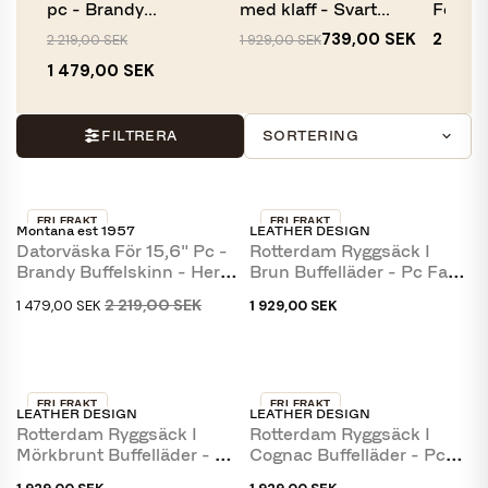
pc - Brandy
med klaff - Svart
För 15,
buffelskinn -...
kalvskinn...
739,00 SEK
2 219,
2 219,00 SEK
1 929,00 SEK
1 479,00 SEK
FILTRERA
SORTERING
FRI FRAKT
FRI FRAKT
Montana est 1957
LEATHER DESIGN
-33 %
Datorväska För 15,6" Pc -
Rotterdam Ryggsäck I
Brandy Buffelskinn - Herr
Brun Buffelläder - Pc Fack
- Montana
- Leather Design
2 219,00 SEK
1 479,00 SEK
1 929,00 SEK
FRI FRAKT
FRI FRAKT
LEATHER DESIGN
LEATHER DESIGN
Rotterdam Ryggsäck I
Rotterdam Ryggsäck I
Mörkbrunt Buffelläder - Pc
Cognac Buffelläder - Pc
Fack - Leather...
Fack - Leather...