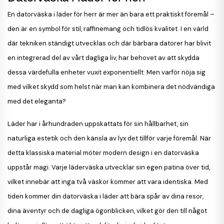
En datorväska i läder för herr är mer än bara ett praktiskt föremål –
den är en symbol för stil, raffinemang och tidlös kvalitet. I en värld
där tekniken ständigt utvecklas och där bärbara datorer har blivit
en integrerad del av vårt dagliga liv, har behovet av att skydda
dessa värdefulla enheter vuxit exponentiellt. Men varför nöja sig
med vilket skydd som helst när man kan kombinera det nödvändiga
med det eleganta?
Läder har i århundraden uppskattats för sin hållbarhet, sin
naturliga estetik och den känsla av lyx det tillför varje föremål. När
detta klassiska material möter modern design i en datorväska
uppstår magi. Varje läderväska utvecklar sin egen patina över tid,
vilket innebär att inga två väskor kommer att vara identiska. Med
tiden kommer din datorväska i läder att bära spår av dina resor,
dina äventyr och de dagliga ögonblicken, vilket gör den till något