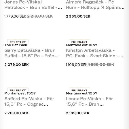
Jones Pc-Väska I
Almere Ryggsäck - Pc
Retrolook - Brun Buffel -
Rum - Rulltopp M.spänne
Freja Skind
- Hunterbrunt Läder
2 219,00 SEK
1 779,00 SEK
2 369,00 SEK
FRI FRAKT
FRI FRAKT
The Rat Pack
Montana est 1957
SLUT I LAGER
-43 %
Garry Dataväska - Brun
Kinston Arbetsväska -
Buffel - 15,6" Pc - Från
PC-Fack - Svart Skinn -
The Rat Pack
Montana
1 929,00 SEK
2 079,00 SEK
1 109,00 SEK
FRI FRAKT
FRI FRAKT
Montana est 1957
Montana est 1957
Safford Pc-Väska - För
Lenox Pc-Väska - För
15,6" Pc - Cognac
15,6" Pc - Brun
Buffelskinn - Montana
Buffelskinn - Montana
2 209,00 SEK
2 189,00 SEK