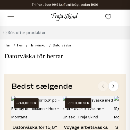
Fri frakt över 999 kr.
Familjeägt sedan 1986
Sök efter produkter...
Hem
Herr
Herrväskor
Datorväska
Datorväska för herrar
Bedst sælgende
-740,00 SEK
-1 190,00 SEK
Datorväska för 15,6"
Voyage arbetsväska
Saffor