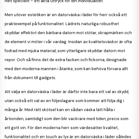
helt speciellt – ett äkta uttryck för din individualitet.
Men utöver estetiken är en datorväska i läder för herr också ett
praktexempel på funktionalitet. Lädrets naturliga robusthet
skyddar effektivt den bärbara datorn mot stötar, skrapmärken och
de element vi möter i vår vardag. Insidan av kvalitetsväskor är ofta
fodrad med mjuka material, som ytterligare skyddar datorn mot
repor. Och så finns det de extra facken och fickorna, designade
med den moderna mannen i åtanke, som kan behöva förvara allt
från dokument till gadgets.
Att välja en datorväska i läder är därför inte bara ett val av skydd,
utan också ett val av en följeslagare som kommer att följa dig i
många år. Med rätt skötsel kan en sådan väska lätt hålla i
årtionden, samtidigt som den blir vackrare med tiden, precis som
ett gott vin. För den moderna herr som värdesätter kvalitet,
funktionalitet och en touch av lyx är en datorväska i läder således