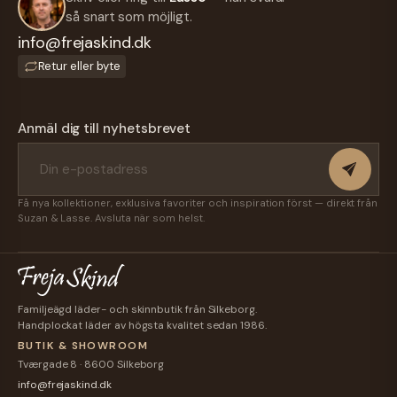
så snart som möjligt.
info@frejaskind.dk
Retur eller byte
Anmäl dig till nyhetsbrevet
Få nya kollektioner, exklusiva favoriter och inspiration först — direkt från
Suzan & Lasse. Avsluta när som helst.
Familjeägd läder- och skinnbutik från Silkeborg.
Handplockat läder av högsta kvalitet sedan 1986.
BUTIK & SHOWROOM
Tværgade 8 · 8600 Silkeborg
info@frejaskind.dk