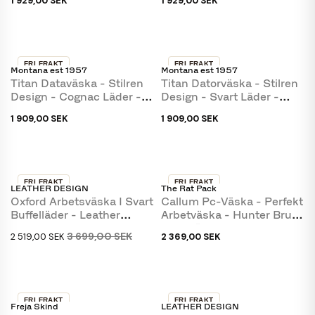
1 929,00 SEK
1 929,00 SEK
FRI FRAKT
FRI FRAKT
Montana est 1957
Montana est 1957
Titan Dataväska - Stilren
Titan Datorväska - Stilren
Design - Cognac Läder -
Design - Svart Läder -
Montana
Montana
1 909,00 SEK
1 909,00 SEK
FRI FRAKT
FRI FRAKT
LEATHER DESIGN
The Rat Pack
-32 %
Oxford Arbetsväska I Svart
Callum Pc-Väska - Perfekt
Buffelläder - Leather
Arbetväska - Hunter Brun
Design
Buffelläder
3 699,00 SEK
2 519,00 SEK
2 369,00 SEK
FRI FRAKT
FRI FRAKT
Freja Skind
LEATHER DESIGN
-20 %