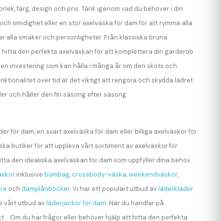
torlek, färg, design och pris. Tänk igenom vad du behöver i din
 och smidighet eller en stor axelväska för dam för att rymma alla
ar alla smaker och personligheter. Från klassiska bruna
u hitta den perfekta axelväskan för att komplettera din garderob
 är en investering som kan hålla i många år om den sköts och
nktionalitet över tid är det viktigt att rengöra och skydda lädret
der och håller den fin säsong efter säsong.
er för dam, en svart axelväska för dam eller billiga axelväskor för
iska butiker för att uppleva vårt sortiment av axelväskor för
n hitta den idealiska axelväskan för dam som uppfyller dina behov
skor
inklusive
bumbag
,
crossbody-väska
,
weekendväskor
,
are
och
damplånböcker
. Vi har ett populärt utbud av
läderkläder
se vårt utbud av
läderjackor för dam
. När du handlar på
kt. . Om du har frågor eller behöver hjälp att hitta den perfekta