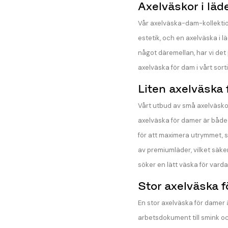
Axelväskor i läd
Vår axelväska-dam-kollektion 
estetik, och en axelväska i l
något däremellan, har vi det 
axelväska för dam i vårt sort
Liten axelväska
Vårt utbud av små axelväskor f
axelväska för damer är både f
för att maximera utrymmet, s
av premiumläder, vilket säker
söker en lätt väska för vard
Stor axelväska 
En stor axelväska för damer 
arbetsdokument till smink oc