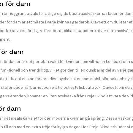
er för dam
är noggrant utvald för att ge dig de bästa axelväskorna i läder för damer
äder för dam är ett måste i varje kvinnas garderob. Oavsett om du letar ef
perfekta valet för dig. Vi förstår att olika situationer kräver olika axelvä
iment.
 för dam
ör damer är det perfekta valet för kvinnor som vill ha en kompakt och stilfu
unktionell och trendriktig, vilket gör den till en oumbärlig del av varje 
å att du enkelt kan förvara dina nyckelsaker som mobil, plånbok och nyckla
ställer både hållbarhet och ett tidlöst estetiskt uttryck. Oavsett om du sk
agens ärenden, kommer en liten axelväska från Freja Skind att vara den id
för dam
är det idealiska valet för den moderna kvinnan på språng. Dessa väskor ge
h till och med en extra tröja för kyliga dagar. Hos Freja Skind erbjuder 