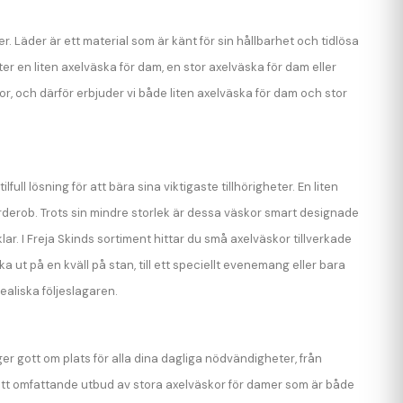
. Läder är ett material som är känt för sin hållbarhet och tidlösa
ter en liten axelväska för dam, en stor axelväska för dam eller
skor, och därför erbjuder vi både liten axelväska för dam och stor
ll lösning för att bära sina viktigaste tillhörigheter. En liten
garderob. Trots sin mindre storlek är dessa väskor smart designade
r. I Freja Skinds sortiment hittar du små axelväskor tillverkade
a ut på en kväll på stan, till ett speciellt evenemang eller bara
ealiska följeslagaren.
r gott om plats för alla dina dagliga nödvändigheter, från
vi ett omfattande utbud av stora axelväskor för damer som är både