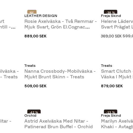
NY
-38 %
LEATHER DESIGN
Freja Skind
NY
rt
Rosie Axelväska - Två Remmar -
Helene Läderv
ill -
Mjuk Svart, Grön El.cognac
Svart Präglat 
Läder
599,
889,00 SEK
369,00 SEK
Treats
Treats
lväska -
Nanna Crossbody-Mobilväska -
Smart Clutch
- Treats
Mjukt Brunt Skinn - Treats
Väska I Mjukt
Treats
509,00 SEK
879,00 SEK
-42 %
-13 %
Orchid
Freja Skind
itar -
Astrid Axelväska Med Nitar -
Marilyn Axelvä
Patinerad Brun Buffel - Orchid
Khaki - Avtag
Handrem