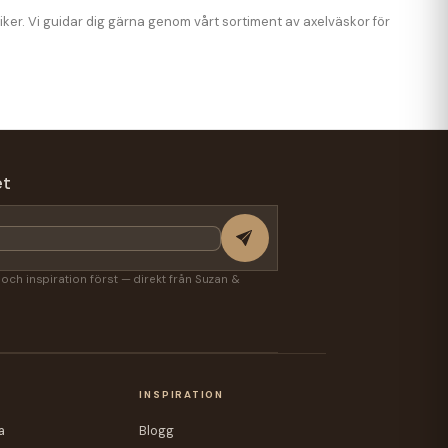
iker. Vi guidar dig gärna genom vårt sortiment av axelväskor för
et
r och inspiration först — direkt från Suzan &
A
INSPIRATION
a
Blogg