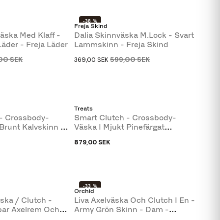
-38 %
Freja Skind
äska Med Klaff -
Dalia Skinnväska M.lock - Svart
Läder - Freja Läder
Lammskinn - Freja Skind
00 SEK
599,00 SEK
369,00 SEK
Treats
 - Crossbody-
Smart Clutch - Crossbody-
 Brunt Kalvskinn -
Väska I Mjukt Pinefärgat
Kalvskinn -...
879,00 SEK
-33 %
Orchid
ska / Clutch -
Liva Axelväska Och Clutch I En -
bar Axelrem Och
Army Grön Skinn - Dam -
Orchid