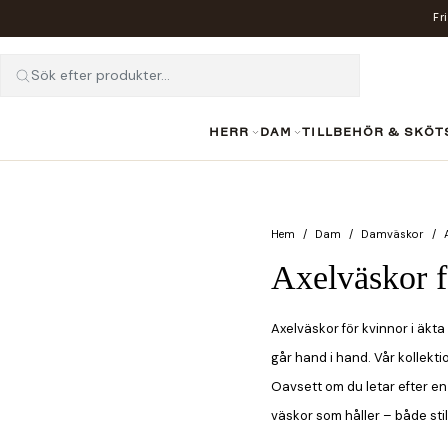
Fr
Sök efter produkter...
HERR
DAM
TILLBEHÖR & SKÖT
Hem
Dam
Damväskor
Axelväskor 
Axelväskor för kvinnor i äkta
går hand i hand. Vår kollekti
Oavsett om du letar efter en
väskor som håller – både sti