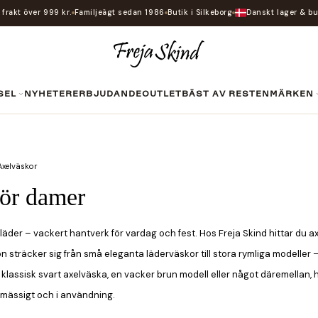
i frakt över 999 kr.
Familjeägt sedan 1986
Butik i Silkeborg
Danskt lager & bu
SEL
NYHETER
ERBJUDANDE
OUTLET
BÄST AV RESTEN
MÄRKEN
Axelväskor
för damer
 läder – vackert hantverk för vardag och fest. Hos Freja Skind hittar du a
on sträcker sig från små eleganta läderväskor till stora rymliga modeller –
 klassisk svart axelväska, en vacker brun modell eller något däremellan, 
lmässigt och i användning.