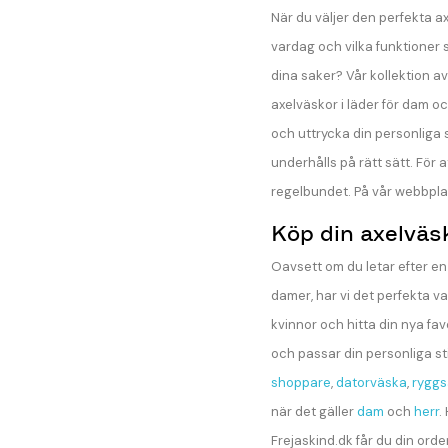
När du väljer den perfekta ax
vardag och vilka funktioner s
dina saker? Vår kollektion a
axelväskor i läder för dam o
och uttrycka din personliga s
underhålls på rätt sätt. För 
regelbundet. På vår webbplats
Köp din axelväs
Oavsett om du letar efter en 
damer, har vi det perfekta va
kvinnor och hitta din nya fav
och passar din personliga st
shoppare
,
datorväska
,
ryggs
när det gäller
dam
och
herr
.
Frejaskind.dk får du din order