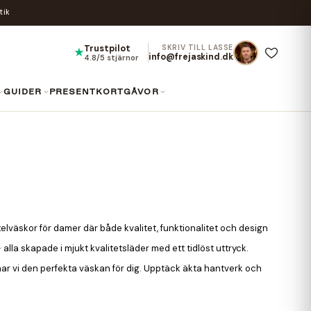
tik
Trustpilot
SKRIV TILL LASSE
★
info@frejaskind.dk
4.8/5 stjärnor
GUIDER
PRESENTKORT
GÅVOR
xelväskor för damer där både kvalitet, funktionalitet och design
 alla skapade i mjukt kvalitetsläder med ett tidlöst uttryck.
har vi den perfekta väskan för dig. Upptäck äkta hantverk och