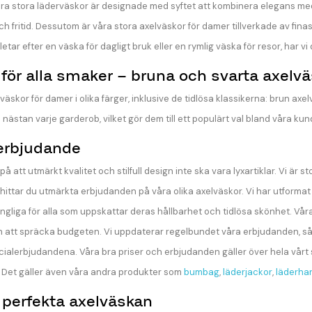
åra stora läderväskor är designade med syftet att kombinera elegans med 
ch fritid. Dessutom är våra stora axelväskor för damer tillverkade av finas
ar efter en väska för dagligt bruk eller en rymlig väska för resor, har vi d
 för alla smaker – bruna och svarta axelväs
lväskor för damer i olika färger, inklusive de tidlösa klassikerna: brun ax
 nästan varje garderob, vilket gör dem till ett populärt val bland våra kun
erbjudande
 på att utmärkt kvalitet och stilfull design inte ska vara lyxartiklar. Vi är
fta hittar du utmärkta erbjudanden på våra olika axelväskor. Vi har utforma
ngliga för alla som uppskattar deras hållbarhet och tidlösa skönhet. Vår
 att spräcka budgeten. Vi uppdaterar regelbundet våra erbjudanden, så de
alerbjudandena. Våra bra priser och erbjudanden gäller över hela vårt s
 Det gäller även våra andra produkter som
bumbag
,
läderjackor
,
läderha
 perfekta axelväskan