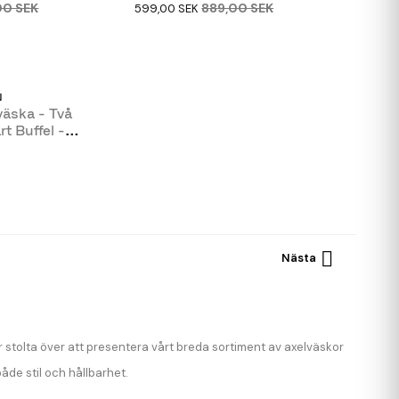
00 SEK
889,00 SEK
599,00 SEK
N
väska - Två
t Buffel -

Nästa
är stolta över att presentera vårt breda sortiment av axelväskor
både stil och hållbarhet.