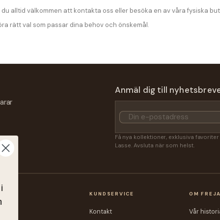
r du alltid välkommen att kontakta oss eller besöka en av våra fysiska but
göra rätt val som passar dina behov och önskemål.
Anmäl dig till nyhetsbrev
arar
Få nya kollektioner, exklusiva favorite
Lasse. Avsluta när som helst.
ND
Gerty skuldertaske i
un læder fra Montana
ld dig nyhedsbrevet og deltag i
OP
KUNDSERVICE
OM FREJ
rrencen om sommerfavoritten
heter
Kontakt
Vår histori
y skuldertaske
i smuk læder -