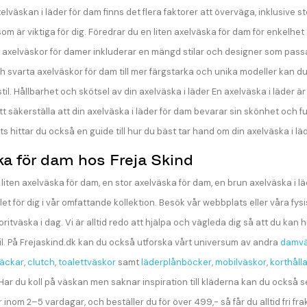
elväskan i läder för dam finns det flera faktorer att överväga, inklusive s
om är viktiga för dig. Föredrar du en liten axelväska för dam för enkelhet
v axelväskor för damer inkluderar en mängd stilar och designer som pass
ch svarta axelväskor för dam till mer färgstarka och unika modeller kan d
til. Hållbarhet och skötsel av din axelväska i läder En axelväska i läder
att säkerställa att din axelväska i läder för dam bevarar sin skönhet och fu
 hittar du också en guide till hur du bäst tar hand om din axelväska i lä
ka för dam hos Freja Skind
liten axelväska för dam, en stor axelväska för dam, en brun axelväska i läd
let för dig i vår omfattande kollektion. Besök vår webbplats eller våra fys
oritväska i dag. Vi är alltid redo att hjälpa och vägleda dig så att du ka
il. På Frejaskind.dk kan du också utforska vårt universum av andra
damvä
äckar
,
clutch
,
toalettväskor
samt
läderplånböcker
,
mobilväskor
,
korthåll
 Har du koll på väskan men saknar inspiration till kläderna kan du också 
 inom 2–5 vardagar, och beställer du för över 499,- så får du alltid fri fra