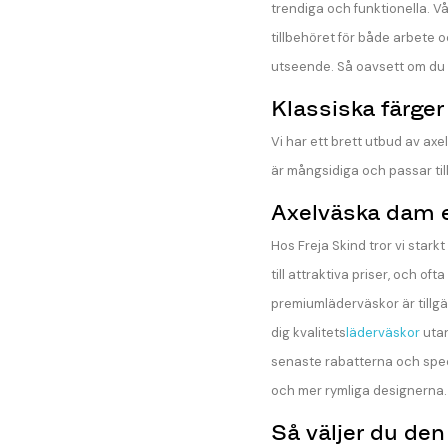
trendiga och funktionella. V
tillbehöret för både arbete o
utseende. Så oavsett om du let
Klassiska färger
Vi har ett brett utbud av axe
är mångsidiga och passar till
Axelväska dam 
Hos Freja Skind tror vi starkt
till attraktiva priser, och o
premiumläderväskor är tillgä
dig kvalitets
läderväskor
utan
senaste rabatterna och speci
och mer rymliga designerna.
Så väljer du den