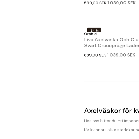
1 039,00 SEK
599,00 SEK
-14 %
Orchid
Liva Axelväska Och Clut
Svart Crocopräge Läde
1 039,00 SEK
889,00 SEK
Axelväskor för k
Hos oss hittar du ett impon
för kvinnor i olika storlekar