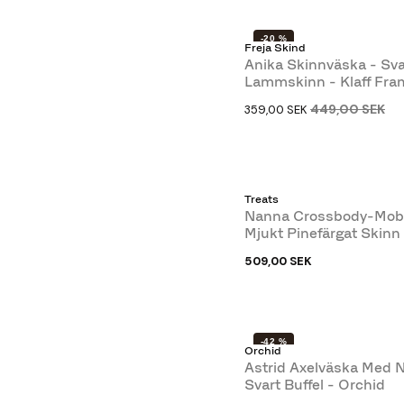
-20 %
Freja Skind
NY
Anika Skinnväska - Sva
Lammskinn - Klaff Framt
Freja Skind
449,00 SEK
359,00 SEK
Treats
Nanna Crossbody-Mobi
Mjukt Pinefärgat Skinn 
509,00 SEK
-42 %
Orchid
Astrid Axelväska Med N
Svart Buffel - Orchid