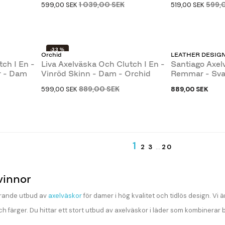
1 039,00 SEK
599,
599,00 SEK
519,00 SEK
-33 %
Orchid
LEATHER DESIG
ch I En -
Liva Axelväska Och Clutch I En -
Santiago Axel
r - Dam
Vinröd Skinn - Dam - Orchid
Remmar - Svar
Läderdesign
889,00 SEK
599,00 SEK
889,00 SEK
1
2
3
…
20
vinnor
erande utbud av
axelväskor
för damer i hög kvalitet och tidlös design. Vi 
 och färger. Du hittar ett stort utbud av axelväskor i läder som kombinerar 