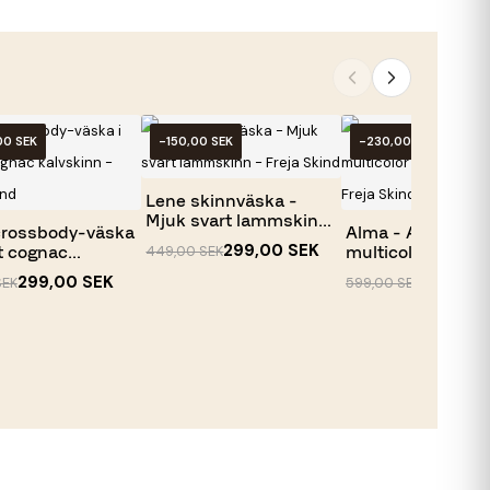
00 SEK
-150,00 SEK
-230,00 SEK
Lene skinnväska -
Mjuk svart lammskinn
crossbody-väska
Alma - Axelväska
- Freja...
299,00 SEK
449,00 SEK
t cognac
multicolor -
nn...
Lammskinn - Frej
299,00 SEK
369,00 
SEK
599,00 SEK