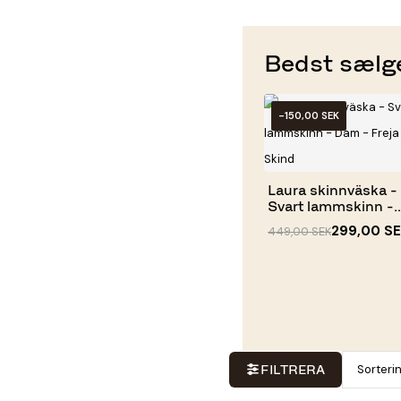
Bedst sælg
-150,00 SEK
Laura skinnväska -
Svart lammskinn -
Dam -...
299,00 S
449,00 SEK
Sorteri
FILTRERA