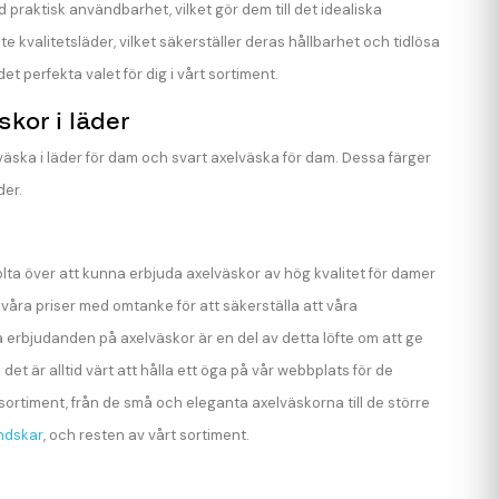
praktisk användbarhet, vilket gör dem till det idealiska
te kvalitetsläder, vilket säkerställer deras hållbarhet och tidlösa
et perfekta valet för dig i vårt sortiment.
kor i läder
elväska i läder för dam och svart axelväska för dam. Dessa färger
der.
 stolta över att kunna erbjuda axelväskor av hög kvalitet för damer
t våra priser med omtanke för att säkerställa att våra
a erbjudanden på axelväskor är en del av detta löfte om att ge
t är alltid värt att hålla ett öga på vår webbplats för de
ortiment, från de små och eleganta axelväskorna till de större
ndskar
, och resten av vårt sortiment.