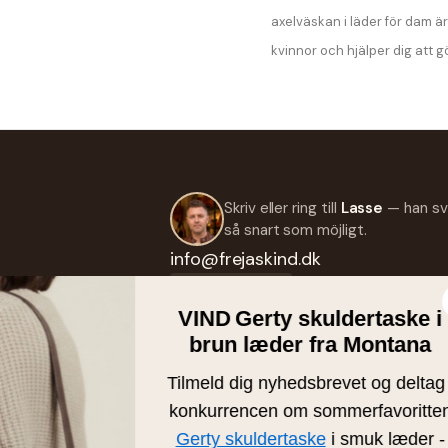
axelväskan i läder för dam ä
kvinnor och hjälper dig att 
Skriv eller ring till
Lasse
— han sv
så snart som möjligt.
info@frejaskind.dk
Retur eller byte
VI
br
Tilme
SH
konku
Ny
Gert
Familjeägd läder- och skinnbutik