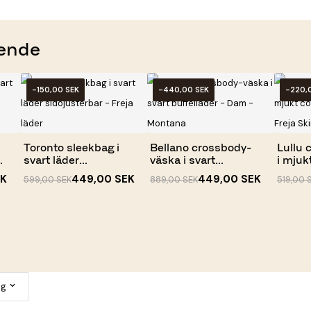
ende
-150,00 SEK
-440,00 SEK
-220,
Toronto sleekbag i
Bellano crossbody-
Lullu 
svart läder
väska i svart
i mjuk
sidojusterbar -...
buffelläder -...
kalvski
EK
449,00 SEK
449,00 SEK
599,00 SEK
889,00 SEK
519,00 
ng