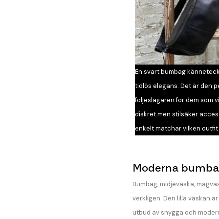
En svart bumbag kännetec
tidlös elegans. Det är den p
följeslagaren för dem som vi
diskret men stilsäker acce
enkelt matchar vilken outfit
Moderna bumbag
Bumbag, midjeväska, magväsk
verkligen. Den lilla väskan ä
utbud av snygga och moderna 