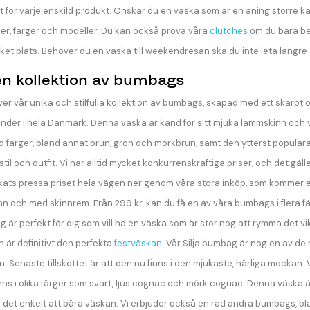
et för varje enskild produkt. Önskar du en väska som är en aning större
ner, färger och modeller. Du kan också prova våra
clutches
om du bara beh
cket plats. Behöver du en väska till weekendresan ska du inte leta längre
en kollektion av bumbags
över vår unika och stilfulla kollektion av bumbags, skapad med ett skarpt
under i hela Danmark. Denna väska är känd för sitt mjuka lammskinn och vå
d färger, bland annat brun, grön och mörkbrun, samt den ytterst populära 
l och outfit. Vi har alltid mycket konkurrenskraftiga priser, och det gäller
yckats pressa priset hela vägen ner genom våra stora inköp, som kommer er
nn och med skinnrem. Från 299 kr. kan du få en av våra bumbags i flera fär
g är perfekt för dig som vill ha en väska som är stor nog att rymma det vi
 är definitivt den perfekta
festväskan
. Vår Silja bumbag är nog en av de
. Senaste tillskottet är att den nu finns i den mjukaste, härliga mockan. V
ns i olika färger som svart, ljus cognac och mörk cognac. Denna väska är i
 det enkelt att bära väskan. Vi erbjuder också en rad andra bumbags, b