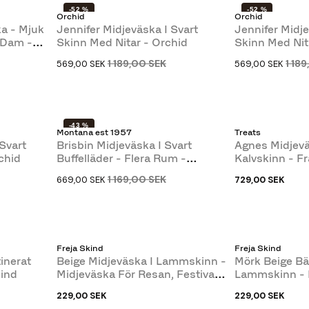
-52 %
-52 %
Orchid
Orchid
a - Mjuk
Jennifer Midjeväska I Svart
Jennifer Midj
 Dam -
Skinn Med Nitar - Orchid
Skinn Med Nit
1 189,00 SEK
1 18
569,00 SEK
569,00 SEK
-43 %
Montana est 1957
Treats
Svart
Brisbin Midjeväska I Svart
Agnes Midjevä
chid
Buffelläder - Flera Rum -
Kalvskinn - F
Montana
1 169,00 SEK
669,00 SEK
729,00 SEK
Freja Skind
Freja Skind
inerat
Beige Midjeväska I Lammskinn -
Mörk Beige Bä
kind
Midjeväska För Resan, Festival
Lammskinn - 
Mm
Resan,...
229,00 SEK
229,00 SEK