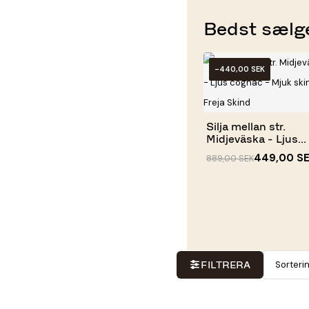
Bedst sælg
-440,00 SEK
Silja mellan str.
Midjeväska - Ljus
cognac -...
449,00 S
889,00 SEK
Sorteri
FILTRERA