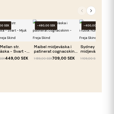
00 SEK
-480,00 SEK
-400,00 SEK
 Mellan str.
Maibel midjeväska i
Sydney square
äska - Svart -
patinerat cognacskinn
midjeväska i rust
-...
hunter brun...
449,00 SEK
709,00 SEK
709,00
SEK
1 189,00 SEK
1 109,00 SEK