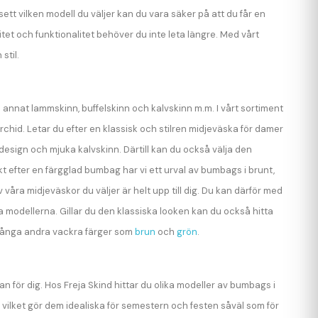
ett vilken modell du väljer kan du vara säker på att du får en
itet och funktionalitet behöver du inte leta längre. Med vårt
stil.
d annat lammskinn, buffelskinn och kalvskinn m.m. I vårt sortiment
id. Letar du efter en klassisk och stilren midjeväska för damer
esign och mjuka kalvskinn. Därtill kan du också välja den
jakt efter en färgglad bumbag har vi ett urval av bumbags i brunt,
v våra midjeväskor du väljer är helt upp till dig. Du kan därför med
modellerna. Gillar du den klassiska looken kan du också hitta
 många andra vackra färger som
brun
och
grön
.
för dig. Hos Freja Skind hittar du olika modeller av bumbags i
 vilket gör dem idealiska för semestern och festen såväl som för