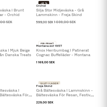
-42 %
Orchid
eväska I Brunt
Silja Stor Midjeväska - Grå
ar - Orchid
Lammskinn - Freja Skind
9,00 SEK
1 039,00 SEK
599,00 SEK
FRI FRAKT
Montana est 1957
SLUT I LAGER
ska I Mjuk Beige
Knox Herrbumbag I Patinerat
rån Danska Treats
Cognac Buffelläder - Montana
1 169,00 SEK
SLUT I LAGER
Freja Skind
ltesväska I
Grå Bältesväska I Lammskinn -
Bältesväska För
Bältesväska För Resan, Festival
Mm
229,00 SEK