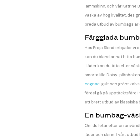
lammskinn, och vår Katrine B
väska av hög kvalitet, design
breda utbud av bumbags är d
Färgglada bumba
Hos Freja Skind erbjuder vi 
kan du bland annat hitta bu
i läder kan du titta efter v
smarta lilla Daisy-plånboken,
cognac
, gult och grönt kalv
fördel gå på upptäcktsfärd i
ett brett utbud av klassisk
En bumbag-väsk
Om du letar efter en användb
läder och skinn. I vårt utbu