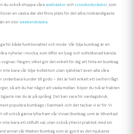
 kan du också shoppa våra
axelväskor
och
crossbodyväskor
, som
över en väska där det finns plats för det allra nödvändigaste
 än en stor
weekendväska
.
 öga för både funktionalitet och mode. Vår Silja bumbag är en
ra nyheter i mocka, som tillför en lyxig och sofistikerad känsla.
vognac-färgen, vilket gör det enkelt för dig att hitta en bumbag
 inte bara vår Silja-kollektion utan självklart även alla våra
 underbara kunder till godo – det är helt enkelt ett oerhört lågt
ger, så att du har något att växla mellan. Köper du två är frakten
ktigaste när du är på språng. Det kan vara för vardagsbruk,
 mest populära bumbags i Danmark och det tackar vi er för. Vi
i vill också gärna lyfta fram vår Vivian Bumbag, som är tillverkad
nte bara ett stilfullt val, utan också ytterst praktisk med sin
land annat vår Maiken Bumbag som är gjord av det mjukaste