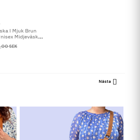
7
ska I Mjuk Brun
 Unisex Midjeväska
9,00 SEK

Nästa