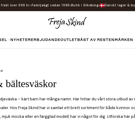
i frakt över 999 kr.
Familjeägt sedan 1986
Butik i Silkeborg
Danskt lager & bu
SEL
NYHETER
ERBJUDANDE
OUTLET
BÄST AV RESTEN
MÄRKEN
ka
 bältesväskor
idjeväska – kärt barn har många namn. Här hittar du vårt stora utbud av
valer. Hos Freja Skind har vi samlat ett brett sortiment för både kvinnor 
r, mjuk mocka eller en färgglad modell, har vi något för dig. Utforska här p