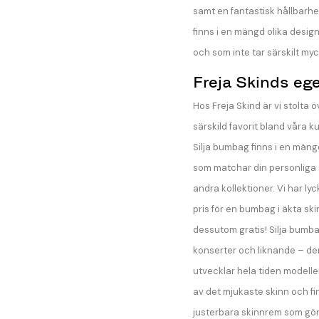
samt en fantastisk hållbarh
finns i en mängd olika desig
och som inte tar särskilt my
Freja Skinds eg
Hos Freja Skind är vi stolta 
särskild favorit bland våra k
Silja bumbag finns i en mäng
som matchar din personliga sti
andra kollektioner. Vi har l
pris för en bumbag i äkta ski
dessutom gratis! Silja bumba
konserter och liknande – den
utvecklar hela tiden modellen
av det mjukaste skinn och fin
justerbara skinnrem som gör