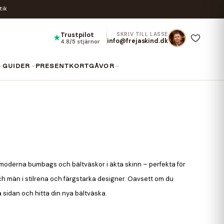
tik
Trustpilot
SKRIV TILL LASSE
★
info@frejaskind.dk
4.8/5 stjärnor
GUIDER
PRESENTKORT
GÅVOR
 moderna bumbags och bältväskor i äkta skinn – perfekta för
och män i stilrena och färgstarka designer. Oavsett om du
å sidan och hitta din nya bältväska.