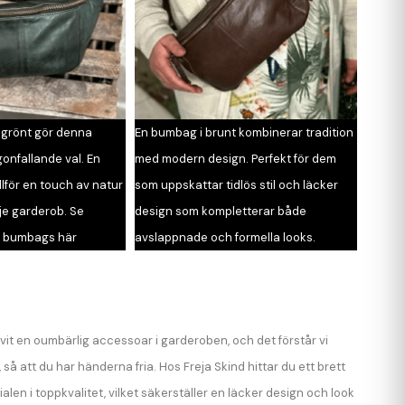
 grönt gör denna
En bumbag i brunt kombinerar tradition
gonfallande val. En
med modern design. Perfekt för dem
lför en touch av natur
som uppskattar tidlös stil och läcker
rje garderob. Se
design som kompletterar både
a bumbags här
avslappnade och formella looks.
t en oumbärlig accessoar i garderoben, och det förstår vi
 så att du har händerna fria. Hos Freja Skind hittar du ett brett
en i toppkvalitet, vilket säkerställer en läcker design och look