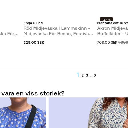
-47 %
Freja Skind
Montana est 195
Röd Midjeväska I Lammskinn -
Akron Midjevä
ka För
Midjeväska För Resan, Festival
Buffelläder -
Mm
-...
1 33
229,00 SEK
709,00 SEK
1
2
3
…
6
vara en viss storlek?