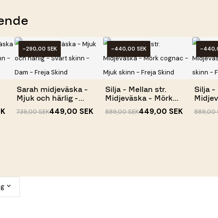
ende
-290,00 SEK
-440,00 SEK
-440,
Sarah midjeväska -
Silja - Mellan str.
Silja -
Mjuk och härlig -
Midjeväska - Mörk
Midjev
Svart...
cognac -...
Mjuk...
EK
449,00 SEK
449,00 SEK
739,00 SEK
889,00 SEK
889,00 
ng