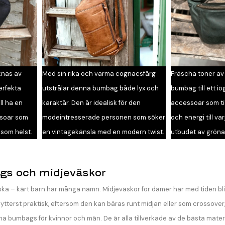
knas av
Med sin rika och varma cognacsfärg
Fräscha toner av
erfekta
utstrålar denna bumbag både lyx och
bumbag till ett iö
ll ha en
karaktär. Den är idealisk för den
accessoar som til
ssoar som
modeintresserade personen som söker
och energi till va
 som helst.
en vintagekänsla med en modern twist.
utbudet av grön
s och midjeväskor
a – kärt barn har många namn. Midjeväskor för damer har med tiden blivi
r ytterst praktisk, eftersom den kan bäras runt midjan eller som crossover,
bumbags för kvinnor och män. De är alla tillverkade av de bästa material