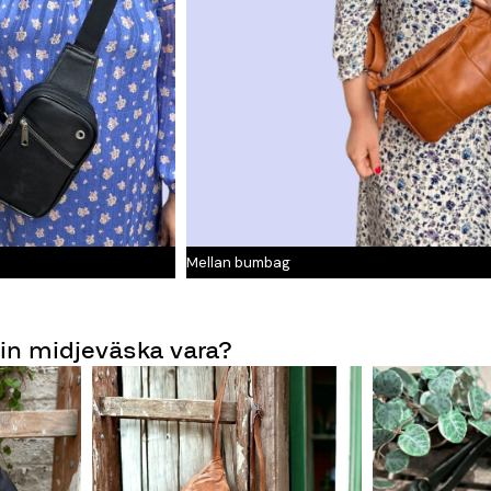
Mellan bumbag
din midjeväska vara?