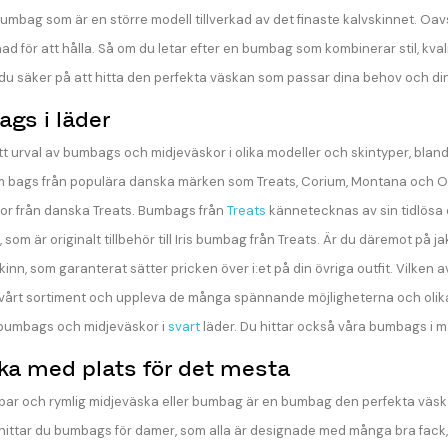
umbag som är en större modell tillverkad av det finaste kalvskinnet. Oavs
ad för att hålla. Så om du letar efter en bumbag som kombinerar stil, kval
u säker på att hitta den perfekta väskan som passar dina behov och din 
gs i läder
ett urval av bumbags och midjeväskor i olika modeller och skintyper, blan
m bags från populära danska märken som Treats, Corium, Montana och Orch
äskor från danska Treats. Bumbags från
Treats
kännetecknas av sin tidlösa d
 som är originalt tillbehör till Iris bumbag från Treats. Är du däremot på 
skinn, som garanterat sätter pricken över i:et på din övriga outfit. Vilken a
 vårt sortiment och uppleva de många spännande möjligheterna och olika 
a bumbags och midjeväskor i
svart
läder. Du hittar också våra bumbags i
a med plats för det mesta
ar och rymlig midjeväska eller bumbag är en bumbag den perfekta väskan 
d hittar du bumbags för damer, som alla är designade med många bra fack,