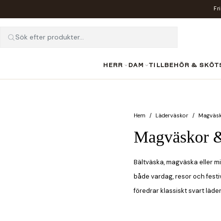
Fr
Sök efter produkter...
HERR
DAM
TILLBEHÖR & SKÖT
Hem
Läderväskor
Magväs
Magväskor &
Bältväska, magväska eller m
både vardag, resor och festi
föredrar klassiskt svart läde