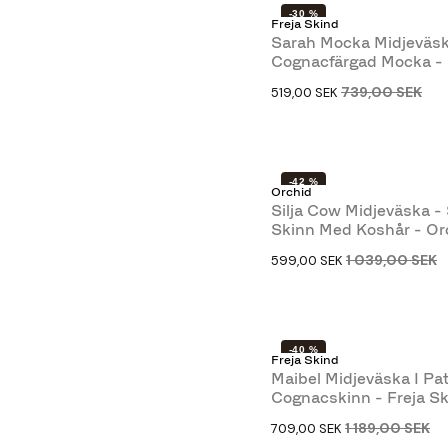
-30 %
Freja Skind
Sarah Mocka Midjeväsk
Cognacfärgad Mocka -
Freja...
739,00 SEK
519,00 SEK
-42 %
Orchid
Silja Cow Midjeväska - 
Skinn Med Koshår - Or
1 039,00 SEK
599,00 SEK
-40 %
Freja Skind
Maibel Midjeväska I Pat
Cognacskinn - Freja S
1 189,00 SEK
709,00 SEK