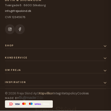
Tværgade 8 · 8600 Silkeborg
info@frejaskind.dk
CVR 12345678
SHOP
KUNDSERVICE
OM FREJA
INSPIRATION
© 2026 Freja Skind ApS
Köpvillkor
Integritetspolicy
Cookies
MADE BY
Freja Skind