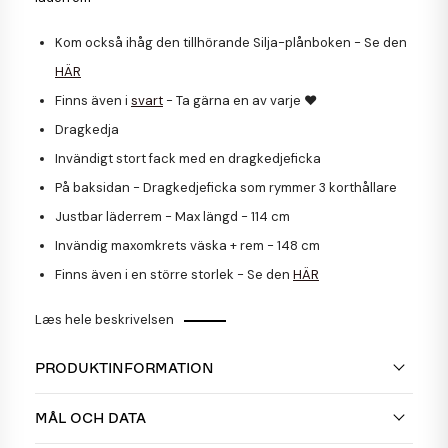
Kom också ihåg den tillhörande Silja-plånboken - Se den
HÄR
Finns även i
svart
- Ta gärna en av varje ♥
Dragkedja
Invändigt stort fack med en dragkedjeficka
På baksidan - Dragkedjeficka som rymmer 3 korthållare
Justbar läderrem - Max längd - 114 cm
Invändig maxomkrets väska + rem - 148 cm
Finns även i en större storlek - Se den
HÄR
Læs hele beskrivelsen
PRODUKTINFORMATION
MÅL OCH DATA