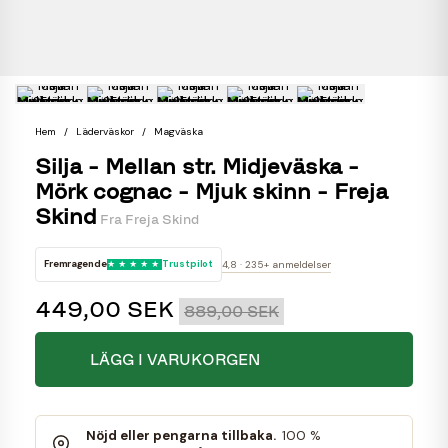
Hem
Läderväskor
Magväska
Silja - Mellan str. Midjeväska -
Mörk cognac - Mjuk skinn - Freja
Skind
Fra
Freja Skind
Fremragende
Trustpilot
4,8 · 235+ anmeldelser
449,00 SEK
889,00 SEK
LÄGG I VARUKORGEN
Nöjd eller pengarna tillbaka.
100 %