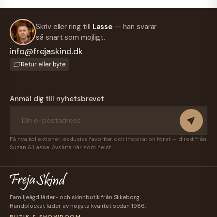
Skriv eller ring till
Lasse
— han svarar
så snart som möjligt.
info@frejaskind.dk
Retur eller byte
Anmäl dig till nyhetsbrevet
Få nya kollektioner, exklusiva favoriter och inspiration först — direkt från
Suzan & Lasse. Avsluta när som helst.
Familjeägd läder- och skinnbutik från Silkeborg.
Handplockat läder av högsta kvalitet sedan 1986.
BUTIK & SHOWROOM