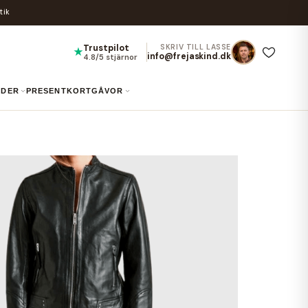
tik
Trustpilot
SKRIV TILL LASSE
★
info@frejaskind.dk
4.8/5 stjärnor
UIDER
PRESENTKORT
GÅVOR