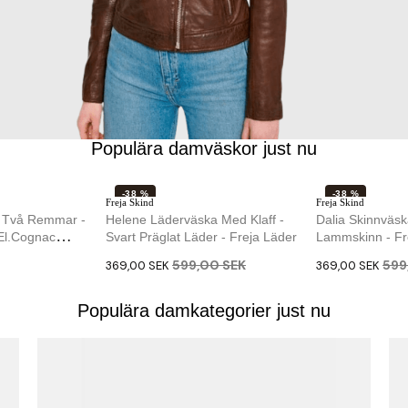
Populära damväskor just nu
-38 %
-38 %
Freja Skind
Freja Skind
NY
- Två Remmar -
Helene Läderväska Med Klaff -
Dalia Skinnväsk
 El.cognac
Svart Präglat Läder - Freja Läder
Lammskinn - Fr
599,00 SEK
599
369,00 SEK
369,00 SEK
Populära damkategorier just nu
Treats
ossbody-Väska I
Smart Clutch - Crossbody-Väska I
inn - Treats
Mjukt Pinefärgat Kalvskinn -...
879,00 SEK