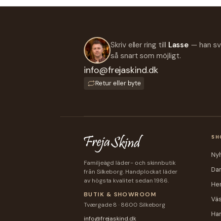
Skriv eller ring till
Lasse
— han sv
så snart som möjligt.
info@frejaskind.dk
Retur eller byte
SH
Ny
Familjeägd läder- och skinnbutik
Da
från Silkeborg. Handplockat läder
av högsta kvalitet sedan 1986.
Her
BUTIK & SHOWROOM
Vä
Tværgade 8 · 8600 Silkeborg
Ha
info@frejaskind.dk