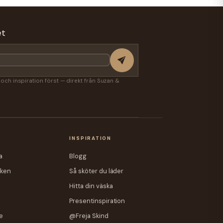
et
r och inspiration först — direkt från Suzan &
A
INSPIRATION
a
Blogg
iken
Så sköter du läder
Hitta din väska
Presentinspiration
e
@Freja Skind