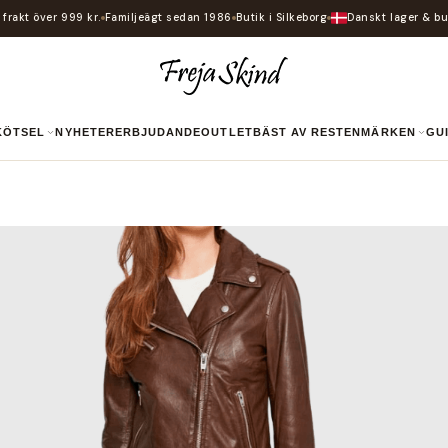
i frakt över 999 kr.
Familjeägt sedan 1986
Butik i Silkeborg
Danskt lager & bu
SKÖTSEL
NYHETER
ERBJUDANDE
OUTLET
BÄST AV RESTEN
MÄRKEN
G