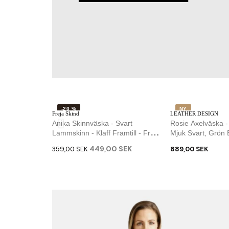
-20 %
NY
Freja Skind
LEATHER DESIGN
NY
Anika Skinnväska - Svart
Rosie Axelväska 
Lammskinn - Klaff Framtill - Freja
Mjuk Svart, Grön
Skind
Läder
449,00 SEK
359,00 SEK
889,00 SEK
Treats
Treats
Nanna Crossbody-Mobilväska -
Smart Clutch - Cr
Mjukt Brunt Skinn - Treats
Mjukt Brunt Kalvsk
509,00 SEK
879,00 SEK