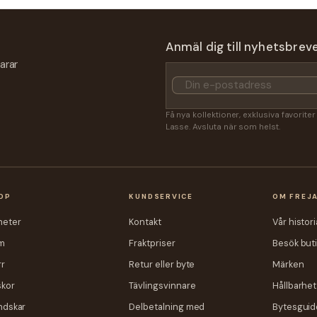
Anmäl dig till nyhetsbrev
arar
Få nya kollektioner, exklusiva favorite
Lasse. Avsluta när som helst.
OP
KUNDSERVICE
OM FREJ
heter
Kontakt
Vår histori
m
Fraktpriser
Besök but
r
Retur eller byte
Märken
skor
Tävlingsvinnare
Hållbarhet
ndskar
Delbetalning med
Bytesguid