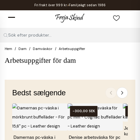
Fri frakt över 999 kr.
Familjeägt sedan 1986
Sök efter produkter...
Hem
Dam
Damväskor
Arbetsuppgifter
Arbetsuppgifter för dam
Bedst sælgende
-300,00 SEK
-1 030
Jessi ha
kalvskin
Damernas pc-väska i
Denise arbetsväska för pc