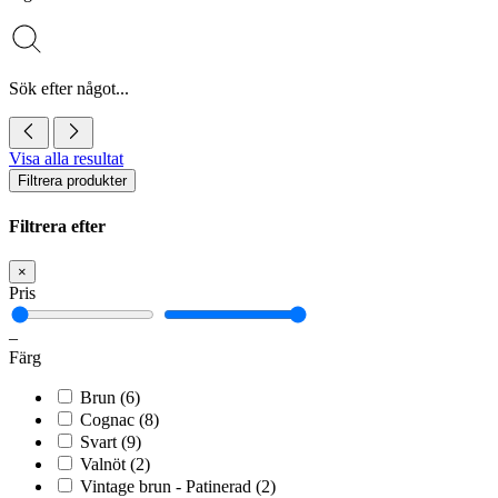
Sök efter något...
Visa alla resultat
Filtrera produkter
Filtrera efter
×
Pris
–
Färg
Brun
(6)
Cognac
(8)
Svart
(9)
Valnöt
(2)
Vintage brun - Patinerad
(2)