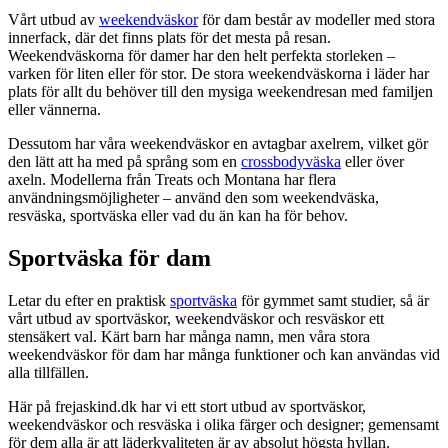
Vårt utbud av
weekendväskor
för dam består av modeller med stora
innerfack, där det finns plats för det mesta på resan.
Weekendväskorna för damer har den helt perfekta storleken –
varken för liten eller för stor. De stora weekendväskorna i läder har
plats för allt du behöver till den mysiga weekendresan med familjen
eller vännerna.
Dessutom har våra weekendväskor en avtagbar axelrem, vilket gör
den lätt att ha med på språng som en
crossbodyväska
eller över
axeln. Modellerna från Treats och Montana har flera
användningsmöjligheter – använd den som weekendväska,
resväska, sportväska eller vad du än kan ha för behov.
Sportväska för dam
Letar du efter en praktisk
sportväska
för gymmet samt studier, så är
vårt utbud av sportväskor, weekendväskor och resväskor ett
stensäkert val. Kärt barn har många namn, men våra stora
weekendväskor för dam har många funktioner och kan användas vid
alla tillfällen.
Här på frejaskind.dk har vi ett stort utbud av sportväskor,
weekendväskor och resväska i olika färger och designer; gemensamt
för dem alla är att läderkvaliteten är av absolut högsta hyllan.