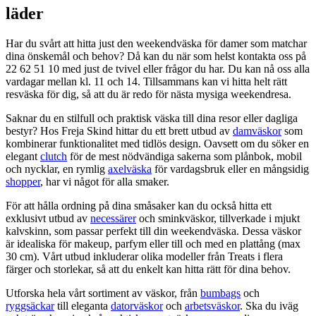
läder
Har du svårt att hitta just den weekendväska för damer som matchar
dina önskemål och behov? Då kan du när som helst kontakta oss på
22 62 51 10 med just de tvivel eller frågor du har. Du kan nå oss alla
vardagar mellan kl. 11 och 14. Tillsammans kan vi hitta helt rätt
resväska för dig, så att du är redo för nästa mysiga weekendresa.
Saknar du en stilfull och praktisk väska till dina resor eller dagliga
bestyr? Hos Freja Skind hittar du ett brett utbud av
damväskor
som
kombinerar funktionalitet med tidlös design. Oavsett om du söker en
elegant
clutch
för de mest nödvändiga sakerna som plånbok, mobil
och nycklar, en rymlig
axelväska
för vardagsbruk eller en mångsidig
shopper
, har vi något för alla smaker.
För att hålla ordning på dina småsaker kan du också hitta ett
exklusivt utbud av
necessärer
och sminkväskor, tillverkade i mjukt
kalvskinn, som passar perfekt till din weekendväska. Dessa väskor
är idealiska för makeup, parfym eller till och med en plattång (max
30 cm). Vårt utbud inkluderar olika modeller från Treats i flera
färger och storlekar, så att du enkelt kan hitta rätt för dina behov.
Utforska hela vårt sortiment av väskor, från
bumbags
och
ryggsäckar
till eleganta
datorväskor
och
arbetsväskor
. Ska du iväg