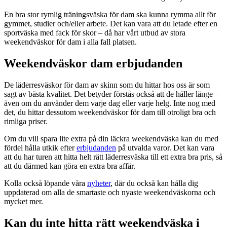
En bra stor rymlig träningsväska för dam ska kunna rymma allt för
gymmet, studier och/eller arbete. Det kan vara att du letade efter en
sportväska med fack för skor – då har vårt utbud av stora
weekendväskor för dam i alla fall platsen.
Weekendväskor dam erbjudanden
De läderresväskor för dam av skinn som du hittar hos oss är som
sagt av bästa kvalitet. Det betyder förstås också att de håller länge –
även om du använder dem varje dag eller varje helg. Inte nog med
det, du hittar dessutom weekendväskor för dam till otroligt bra och
rimliga priser.
Om du vill spara lite extra på din läckra weekendväska kan du med
fördel hålla utkik efter
erbjudanden
på utvalda varor. Det kan vara
att du har turen att hitta helt rätt läderresväska till ett extra bra pris, så
att du därmed kan göra en extra bra affär.
Kolla också löpande våra
nyheter
, där du också kan hålla dig
uppdaterad om alla de smartaste och nyaste weekendväskorna och
mycket mer.
Kan du inte hitta rätt weekendväska i