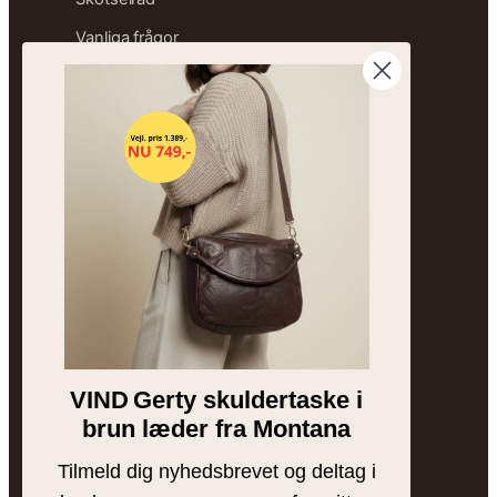
Vanliga frågor
Sitemap
OM FREJA
Vår historia
Besök butiken
Märken
Hållbarhet
Bytesguide
VIND
Gerty skuldertaske i
Jobb hos Freja
brun læder fra Montana
Tilmeld dig nyhedsbrevet og deltag i
INSPIRATION