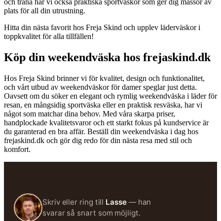
och träna har vi också praktiska sportväskor som ger dig massor av
plats för all din utrustning.
Hitta din nästa favorit hos Freja Skind och upplev läderväskor i
toppkvalitet för alla tillfällen!
Köp din weekendväska hos frejaskind.dk
Hos Freja Skind brinner vi för kvalitet, design och funktionalitet,
och vårt utbud av weekendväskor för damer speglar just detta.
Oavsett om du söker en elegant och rymlig weekendväska i läder för
resan, en mångsidig sportväska eller en praktisk resväska, har vi
något som matchar dina behov. Med våra skarpa priser,
handplockade kvalitetsvaror och ett starkt fokus på kundservice är
du garanterad en bra affär. Beställ din weekendväska i dag hos
frejaskind.dk och gör dig redo för din nästa resa med stil och
komfort.
Skriv eller ring till
Lasse
— han
svarar så snart som möjligt.