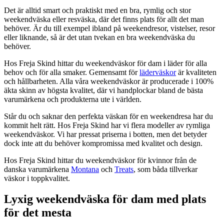
Det är alltid smart och praktiskt med en bra, rymlig och stor
weekendväska eller resväska, där det finns plats för allt det man
behöver. Är du till exempel ibland på weekendresor, vistelser, resor
eller liknande, så är det utan tvekan en bra weekendväska du
behöver.
Hos Freja Skind hittar du weekendväskor för dam i läder för alla
behov och för alla smaker. Gemensamt för
läderväskor
är kvaliteten
och hållbarheten. Alla våra weekendväskor är producerade i 100%
äkta skinn av högsta kvalitet, där vi handplockar bland de bästa
varumärkena och produkterna ute i världen.
Står du och saknar den perfekta väskan för en weekendresa har du
kommit helt rätt. Hos Freja Skind har vi flera modeller av rymliga
weekendväskor. Vi har pressat priserna i botten, men det betyder
dock inte att du behöver kompromissa med kvalitet och design.
Hos Freja Skind hittar du weekendväskor för kvinnor från de
danska varumärkena
Montana
och
Treats
, som båda tillverkar
väskor i toppkvalitet.
Lyxig weekendväska för dam med plats
för det mesta