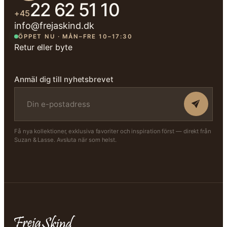
22 62 51 10
+45
info@frejaskind.dk
ÖPPET NU · MÅN–FRE 10–17:30
Retur eller byte
Anmäl dig till nyhetsbrevet
Få nya kollektioner, exklusiva favoriter och inspiration först — direkt från
Suzan & Lasse. Avsluta när som helst.