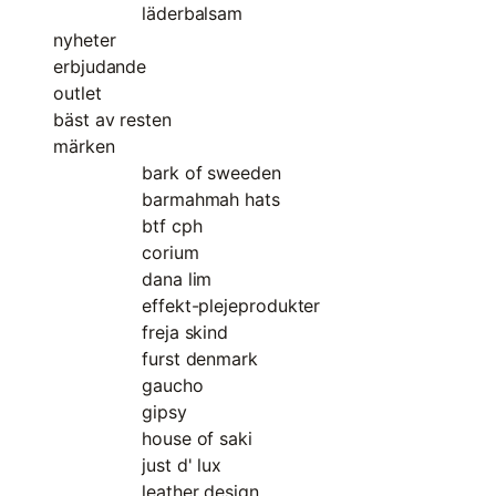
läderbalsam
nyheter
erbjudande
outlet
bäst av resten
märken
bark of sweeden
barmahmah hats
btf cph
corium
dana lim
effekt-plejeprodukter
freja skind
furst denmark
gaucho
gipsy
house of saki
just d' lux
leather design