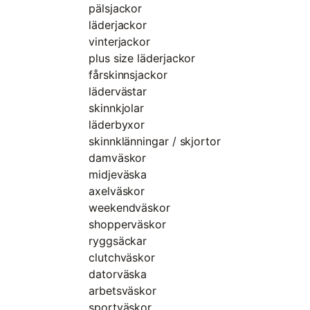
pälsjackor
läderjackor
vinterjackor
plus size läderjackor
fårskinnsjackor
lädervästar
skinnkjolar
läderbyxor
skinnklänningar / skjortor
damväskor
midjeväska
axelväskor
weekendväskor
shopperväskor
ryggsäckar
clutchväskor
datorväska
arbetsväskor
sportväskor