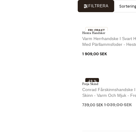
Sorterin
FILTRERA
FRI FRAKT
Hestra Handsker
Varm Herrhandske I Svart H
Med Pärllammsfoder - Hest
1 909,00 SEK
-29 %
Freja Skind
Conrad Fårskinnshandske I
Skinn - Varm Och Mjuk - Fre
1 039,00 SEK
739,00 SEK