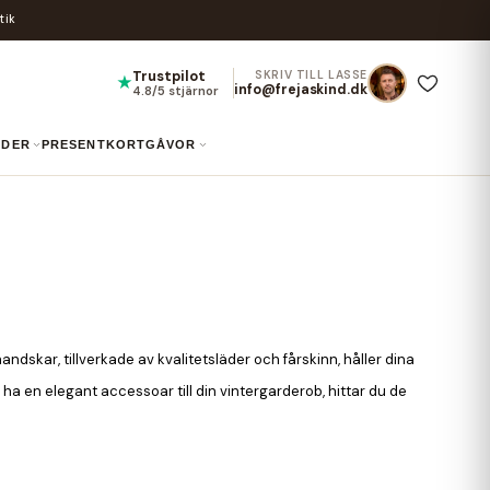
tik
Trustpilot
SKRIV TILL LASSE
★
info@frejaskind.dk
4.8/5 stjärnor
UIDER
PRESENTKORT
GÅVOR
ndskar, tillverkade av kvalitetsläder och fårskinn, håller dina
 ha en elegant accessoar till din vintergarderob, hittar du de