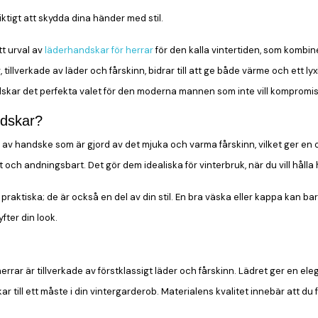
iktigt att skydda dina händer med stil.
tt urval av
läderhandskar för herrar
för den kalla vintertiden, som kombine
tillverkade av läder och fårskinn, bidrar till att ge både värme och ett lyx
skar det perfekta valet för den moderna mannen som inte vill kompromissa 
ndskar?
av handske som är gjord av det mjuka och varma fårskinn, vilket ger en os
ätt och andningsbart. Det gör dem idealiska för vinterbruk, när du vill h
praktiska; de är också en del av din stil. En bra väska eller kappa kan ba
fter din look.
errar är tillverkade av förstklassigt läder och fårskinn. Lädret ger en el
 till ett måste i din vintergarderob. Materialens kvalitet innebär att du 