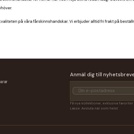
ehöver.
valiteten på våra fårskinnshandskar. Vi erbjuder alltid fri frakt på best
Anmäl dig till nyhetsbrev
arar
Få nya kollektioner, exklusiva favorite
Lasse. Avsluta när som helst.