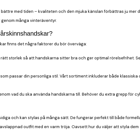
 bättre med tiden – kvaliteten och den mjuka känslan förbättras ju mer
g genom många vinteräventyr.
 fårskinnshandskar?
kar finns det några faktorer du bör överväga:
ja rätt storlek så att handskarna sitter bra och ger optimal rörelsefrihet. S
 som passar din personliga stil. Vårt sortiment inkluderar både klassiska
enom vad du ska använda handskarna till. Behöver du extra grepp för cykli
iga och kan stylas på många sätt. De fungerar perfekt till både formella 
er avslappnad outfit med en varm tröja. Oavsett hur du väljer att styla dem 
.