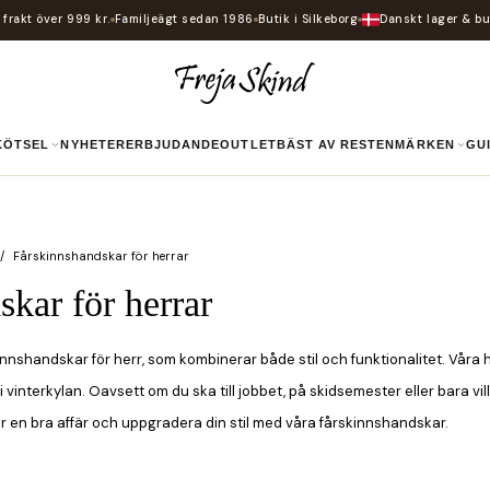
i frakt över 999 kr.
Familjeägt sedan 1986
Butik i Silkeborg
Danskt lager & bu
SKÖTSEL
NYHETER
ERBJUDANDE
OUTLET
BÄST AV RESTEN
MÄRKEN
G
Fårskinnshandskar för herrar
kar för herrar
nshandskar för herr, som kombinerar både stil och funktionalitet. Våra ha
nterkylan. Oavsett om du ska till jobbet, på skidsemester eller bara vill
 en bra affär och uppgradera din stil med våra fårskinnshandskar.