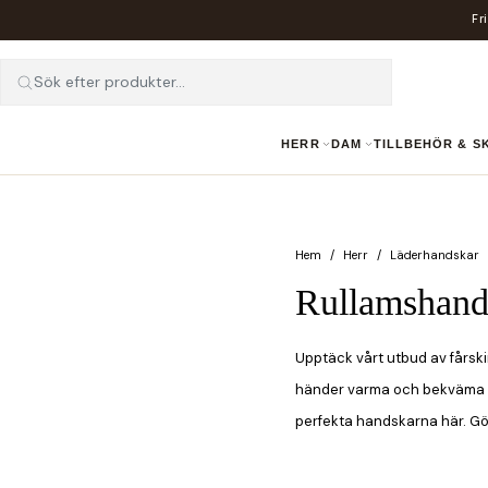
Fr
Sök efter produkter...
HERR
DAM
TILLBEHÖR & 
Hem
Herr
Läderhandskar
Rullamshands
Upptäck vårt utbud av fårskin
händer varma och bekväma i vi
perfekta handskarna här. Gör