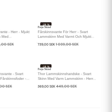
-29 %
Freja Skind
ante - Herr - Mjukt
Fårskinnsvante För Herr - Svart
 Med...
Lammskinn Med Varmt Och Mjukt...
9,00 SEK
1 039,00 SEK
739,00 SEK
-18 %
Freja Skind
svante - Svart
Thor Lammskinnshandske - Svart
årskinnsfoder -...
Skinn Med Varm Lammskinn - Herr...
00 SEK
449,00 SEK
369,00 SEK