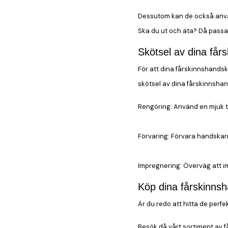
Dessutom kan de också använ
Ska du ut och äta? Då passar 
Skötsel av dina får
För att dina fårskinnshandska
skötsel av dina fårskinnshan
Rengöring:
Använd en mjuk tr
Förvaring:
Förvara handskarna 
Impregnering:
Överväg att im
Köp dina fårskinnsh
Är du redo att hitta de perf
Besök då vårt sortiment av f