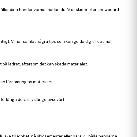
håller dina händer varma medan du åker skidor eller snowboard.
.
ligt. Vi har samlat några tips som kan guida dig till optimal
 på lädret, eftersom det kan skada materialet.
och försämring av materialet.
förlänga deras livslängd avsevärt.
ska till jobbet, på skidsemester eller bara vill hålla händerna