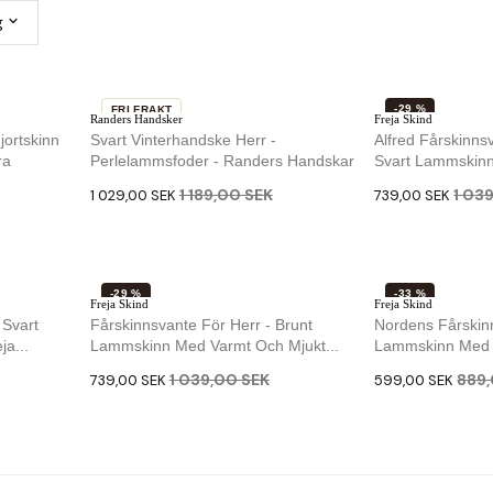
g
-29 %
FRI FRAKT
Randers Handsker
Freja Skind
-13 %
jortskinn
Svart Vinterhandske Herr -
Alfred Fårskinnsv
ra
Perlelammsfoder - Randers Handskar
Svart Lammskinn
1 189,00 SEK
1 03
1 029,00 SEK
739,00 SEK
-29 %
-33 %
Freja Skind
Freja Skind
SLUT I LAGER
 Svart
Fårskinnsvante För Herr - Brunt
Nordens Fårskinn
ja...
Lammskinn Med Varmt Och Mjukt...
Lammskinn Med F
1 039,00 SEK
889,
739,00 SEK
599,00 SEK