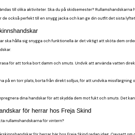
das till olika aktiviteter. Ska du på skidsemester? Rullamshandskarna 
de också perfekt till en snygg jacka och kan ge din outfit det sista lyftet
skinnshandskar
r ska hålla sig snygga och funktionella är det viktigt att sköta dem ordent
dskar.
asa för att torka bort damm och smuts. Undvik att använda vatten direkt
på en torr plats, borta från direkt solljus, för att undvika missfärgning 
pregnera dina handskar för att skydda dem mot fukt och smuts. Det kan 
andskar för herrar hos Freja Skind
ekta rullamshandskarna för vintern?
årskinnshandskar för herrar här hos Freja Skind redan idag. Oavsett om du 