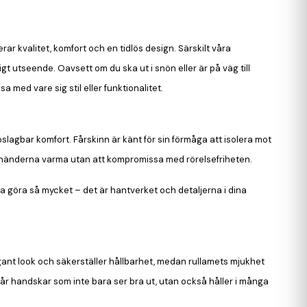
rar kvalitet, komfort och en tidlös design. Särskilt våra
igt utseende. Oavsett om du ska ut i snön eller är på väg till
med vare sig stil eller funktionalitet.
lagbar komfort. Fårskinn är känt för sin förmåga att isolera mot
ålla händerna varma utan att kompromissa med rörelsefriheten.
ra göra så mycket – det är hantverket och detaljerna i dina
egant look och säkerställer hållbarhet, medan rullamets mjukhet
får handskar som inte bara ser bra ut, utan också håller i många