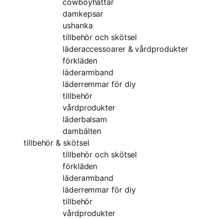
cowboyhattar
damkepsar
ushanka
tillbehör och skötsel
läderaccessoarer & vårdprodukter
förkläden
läderarmband
läderremmar för diy
tillbehör
vårdprodukter
läderbalsam
dambälten
tillbehör & skötsel
tillbehör och skötsel
förkläden
läderarmband
läderremmar för diy
tillbehör
vårdprodukter