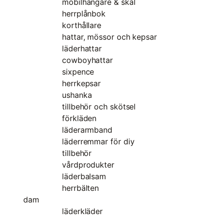
mobilhängare & skal
herrplånbok
korthållare
hattar, mössor och kepsar
läderhattar
cowboyhattar
sixpence
herrkepsar
ushanka
tillbehör och skötsel
förkläden
läderarmband
läderremmar för diy
tillbehör
vårdprodukter
läderbalsam
herrbälten
dam
läderkläder