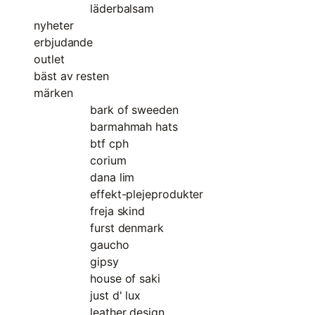
läderbalsam
nyheter
erbjudande
outlet
bäst av resten
märken
bark of sweeden
barmahmah hats
btf cph
corium
dana lim
effekt-plejeprodukter
freja skind
furst denmark
gaucho
gipsy
house of saki
just d' lux
leather design