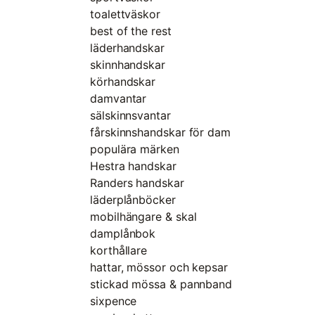
toalettväskor
best of the rest
läderhandskar
skinnhandskar
körhandskar
damvantar
sälskinnsvantar
fårskinnshandskar för dam
populära märken
Hestra handskar
Randers handskar
läderplånböcker
mobilhängare & skal
damplånbok
korthållare
hattar, mössor och kepsar
stickad mössa & pannband
sixpence