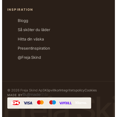
INSPIRATION
Blogg
Så sköter du läder
Hitta din väska
Presentinspiration
@Freja Skind
© 2026 Freja Skind ApS
Köpvillkor
Integritetspolicy
Cookies
Freja Sk
MADE BY