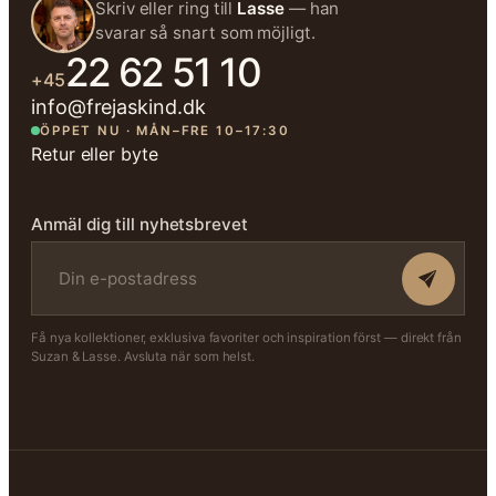
Skriv eller ring till
Lasse
— han
svarar så snart som möjligt.
22 62 51 10
+45
info@frejaskind.dk
ÖPPET NU · MÅN–FRE 10–17:30
Retur eller byte
Anmäl dig till nyhetsbrevet
Få nya kollektioner, exklusiva favoriter och inspiration först — direkt från
Suzan & Lasse. Avsluta när som helst.