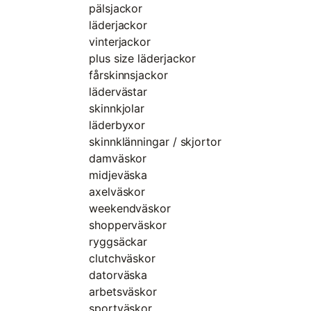
pälsjackor
läderjackor
vinterjackor
plus size läderjackor
fårskinnsjackor
lädervästar
skinnkjolar
läderbyxor
skinnklänningar / skjortor
damväskor
midjeväska
axelväskor
weekendväskor
shopperväskor
ryggsäckar
clutchväskor
datorväska
arbetsväskor
sportväskor