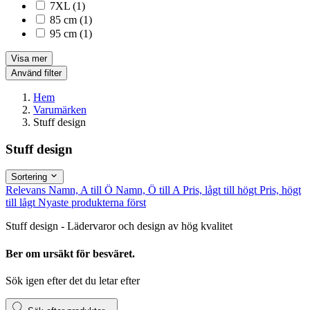
7XL
(1)
85 cm
(1)
95 cm
(1)
Visa mer
Använd filter
Hem
Varumärken
Stuff design
Stuff design
Sortering
Relevans
Namn, A till Ö
Namn, Ö till A
Pris, lågt till högt
Pris, högt
till lågt
Nyaste produkterna först
Stuff design - Lädervaror och design av hög kvalitet
Ber om ursäkt för besväret.
Sök igen efter det du letar efter