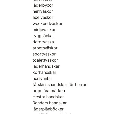
läderbyxor
herrväskor
axelväskor
weekendväskor
midjeväskor
ryggsäckar
datorväska
arbetsväskor
sportväskor
toalettväskor
läderhandskar
körhandskar
herrvantar
fårskinnshandskar för herrar
populära märken
Hestra handskar
Randers handskar
läderplånböcker