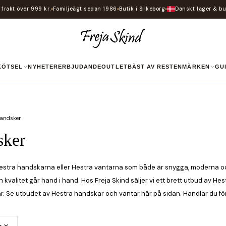
i frakt över 999 kr.
Familjeägt sedan 1986
Butik i Silkeborg
Danskt lager & bu
SKÖTSEL
NYHETER
ERBJUDANDE
OUTLET
BÄST AV RESTEN
MÄRKEN
G
Handsker
sker
Hestra handskarna eller Hestra vantarna som både är snygga, moderna oc
ch kvalitet går hand i hand. Hos Freja Skind säljer vi ett brett utbud av 
Se utbudet av Hestra handskar och vantar här på sidan. Handlar du för öv