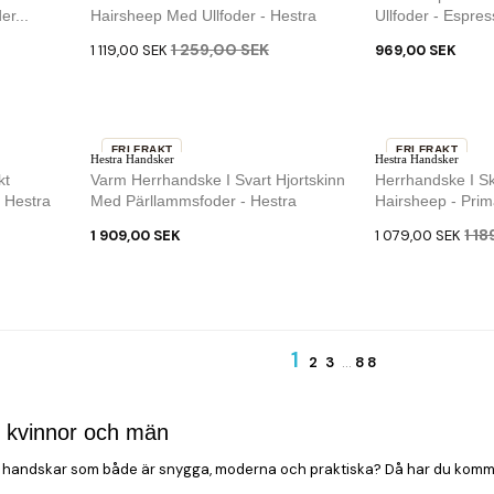
SLUT I LAGER
r...
Hairsheep Med Ullfoder - Hestra
Ullfoder - Espres
1 259,00 SEK
1 119,00 SEK
969,00 SEK
FRI FRAKT
FRI FRAKT
Hestra Handsker
Hestra Handsker
-9 %
kt
Varm Herrhandske I Svart Hjortskinn
Herrhandske I Sk
 Hestra
Med Pärllammsfoder - Hestra
Hairsheep - Prim
1 1
1 909,00 SEK
1 079,00 SEK
1
2
3
…
88
r kvinnor och män
a handskar som både är snygga, moderna och praktiska? Då har du kommit ti