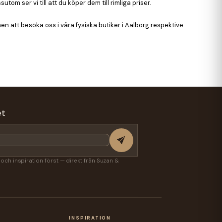
m ser vi till att du köper dem till rimliga priser.
 att besöka oss i våra fysiska butiker i Aalborg respektive
et
r och inspiration först — direkt från Suzan &
A
INSPIRATION