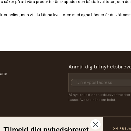
säker på att våra produkter är skapade i den bästa kvaliteten, och dessuto
er online, men vill du känna kvaliteten med egna händer är du välkommen
Anmäl dig till nyhetsbrev
arar
Få nya kollektioner, exklusiva favorite
Lasse. Avsluta när som helst.
Tilmeld dig nyhedsbrevet
OP
KUNDSERVICE
OM FREJ