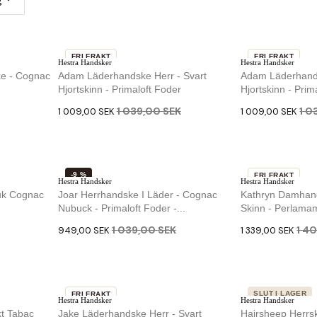
g
FRI FRAKT
FRI FRAKT
Hestra Handsker
Hestra Handsker
-3 %
-3 %
ke - Cognac
Adam Läderhandske Herr - Svart
Adam Läderhand
Hjortskinn - Primaloft Foder
Hjortskinn - Prim
1 039,00 SEK
1 0
1 009,00 SEK
1 009,00 SEK
-9 %
FRI FRAKT
Hestra Handsker
Hestra Handsker
-5 %
uk Cognac
Joar Herrhandske I Läder - Cognac
Kathryn Damhand
Nubuck - Primaloft Foder -...
Skinn - Perlamam
1 039,00 SEK
1 4
949,00 SEK
1 339,00 SEK
SLUT I LAGER
FRI FRAKT
Hestra Handsker
Hestra Handsker
-11 %
t Tabac
Jake Läderhandske Herr - Svart
Hairsheep Herrs