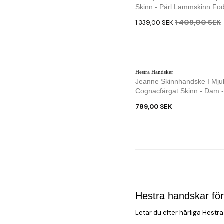
Skinn - Pärl Lammskinn Fode
1 409,00 SEK
1 339,00 SEK
Hestra Handsker
Jeanne Skinnhandske I Mju
Cognacfärgat Skinn - Dam -
789,00 SEK
Hestra handskar fö
Letar du efter härliga Hestr