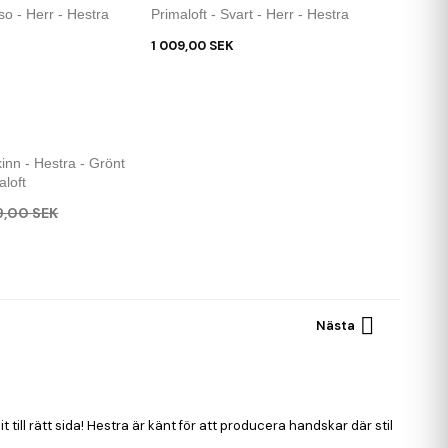
so - Herr - Hestra
Primaloft - Svart - Herr - Hestra
1 009,00 SEK
inn - Hestra - Grönt
aloft
89,00 SEK

Nästa
ll rätt sida! Hestra är känt för att producera handskar där stil