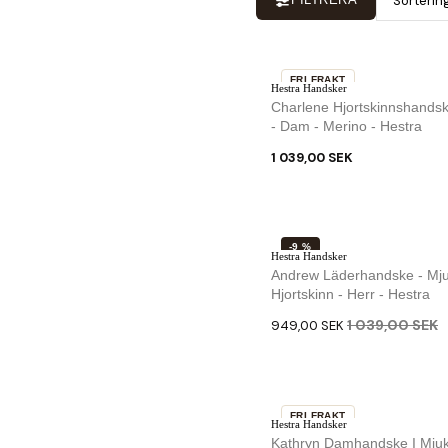
Sorterin
FRI FRAKT
Hestra Handsker
Charlene Hjortskinnshands
- Dam - Merino - Hestra
1 039,00 SEK
-9 %
Hestra Handsker
Andrew Läderhandske - Mj
Hjortskinn - Herr - Hestra
1 039,00 SEK
949,00 SEK
FRI FRAKT
Hestra Handsker
-5 %
Kathryn Damhandske I Mjuk