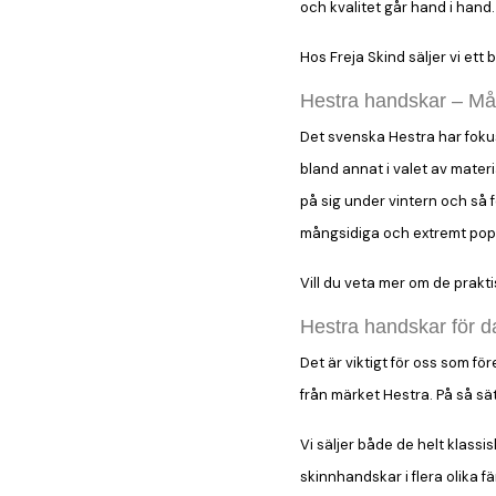
och kvalitet går hand i hand.
Hos Freja Skind säljer vi et
Hestra handskar – Må
Det svenska Hestra har foku
bland annat i valet av mater
på sig under vintern och så 
mångsidiga och extremt pop
Vill du veta mer om de prakt
Hestra handskar för 
Det är viktigt för oss som fö
från märket Hestra. På så sä
Vi säljer både de helt klassi
skinnhandskar i flera olika fä