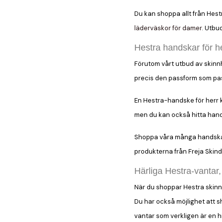
Du kan shoppa allt från Hes
läderväskor för damer
. Utbu
Hestra handskar för h
Förutom vårt utbud av skinnha
precis den passform som pa
En Hestra-handske för herr k
men du kan också hitta hands
Shoppa våra många handskar o
produkterna från Freja Skind
Härliga Hestra-vantar
När du shoppar Hestra skinn
Du har också möjlighet att 
vantar som verkligen är en h