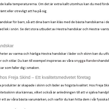
i de kalla temperaturerna. Om det är extra kallt utomhus kan du med förde
mt eller otrevligt att ha på sig.
dskar för barn, så att dina barn kan kläs med de bästa handskarna i den b
d lek i snön. Se det stora utbudet av Hestra handskar och Hestra-vantar ho
andskar
eter av varma och härliga Hestra handskar i läder och skinn kan du utf
och stilar. Du kan till exempel inspireras av våra
snygga Randers
hands
kar som faller dig i smaken.
os Freja Skind – Ett kvalitetsmedvetet företag
åra produkter är skapade i skinn och läder av högsta kvalitet. Hos Freja S
alitetsskinn ska kännas, vilket också är anledningen till att vi själva hand
ett av våra bästa varumärken, och varför du kan hitta dem i vår fysiska 