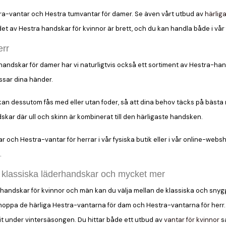
tra-vantar och Hestra tumvantar för damer. Se även vårt utbud av
härliga
det av Hestra handskar för kvinnor är brett, och du kan handla både i vår f
err
ndskar för damer har vi naturligtvis också ett sortiment av Hestra-handsk
ssar dina händer.
an dessutom fås med eller utan foder, så att dina behov täcks på bästa mö
kar där ull och skinn är kombinerat till den härligaste handsken.
ch Hestra-vantar för herrar i vår fysiska butik eller i vår online-websho
.
, klassiska läderhandskar och mycket mer
handskar för kvinnor och män kan du välja mellan de klassiska och sny
shoppa de härliga Hestra-vantarna för dam och Hestra-vantarna för herr
it under vintersäsongen. Du hittar både ett utbud av
vantar för kvinnor
s