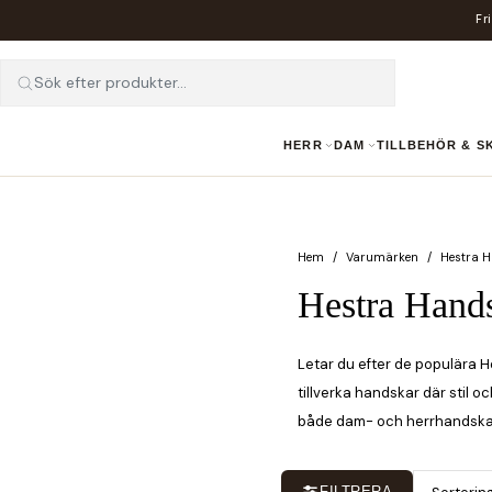
Fr
Sök efter produkter...
HERR
DAM
TILLBEHÖR & 
Hem
Varumärken
Hestra 
Hestra Hand
Letar du efter de populära 
tillverka handskar där stil o
både dam- och herrhandskar. 
FILTRERA