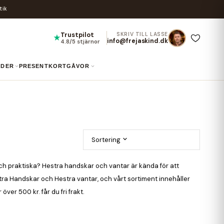
tik
Trustpilot
SKRIV TILL LASSE
★
info@frejaskind.dk
4.8/5 stjärnor
UIDER
PRESENTKORT
GÅVOR
Sortering
h praktiska? Hestra handskar och vantar är kända för att
Hestra Handskar och Hestra vantar, och vårt sortiment innehåller
er 500 kr. får du fri frakt.