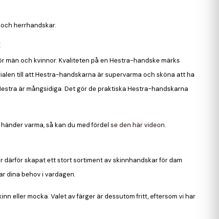
- och herrhandskar.
t
för män och kvinnor. Kvaliteten på en Hestra-handske märks
rialen till att Hestra-handskarna är supervarma och sköna att ha
n Hestra är mångsidiga. Det gör de praktiska Hestra-handskarna
a händer varma, så kan du med fördel
se den här videon
.
 har därför skapat ett stort sortiment av skinnhandskar för dam
ar dina behov i vardagen.
inn eller mocka. Valet av färger är dessutom fritt, eftersom vi har