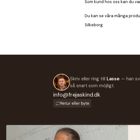
Som kund hos oss kan du vara 
Du kan se våra många produkt
Silkeborg.
Skriv eller ring till
Lasse
— han sv
så snart som möjligt.
info@frejaskind.dk
Retur eller byte
SH