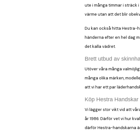
ute i många timmar i sträck 
värme utan att det blir obekvä
Du kan också hitta Hestra-han
händerna efter en hel dag me
det kalla vädret.
Brett utbud av skinnh
Utöver våra många valmöjligh
många olika märken, modeller 
att vi har ett par läderhands
Köp Hestra Handskar h
Vi lägger stor vikt vid att v
år 1986. Därför vet vi hur kv
därför Hestra-handskarna är 