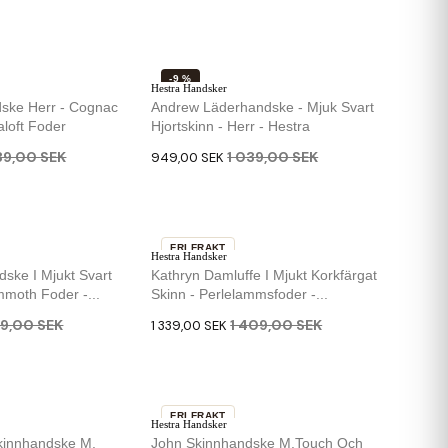
-9 %
Hestra Handsker
ske Herr - Cognac
Andrew Läderhandske - Mjuk Svart
aloft Foder
Hjortskinn - Herr - Hestra
39,00 SEK
1 039,00 SEK
949,00 SEK
FRI FRAKT
Hestra Handsker
-5 %
ske I Mjukt Svart
Kathryn Damluffe I Mjukt Korkfärgat
moth Foder -...
Skinn - Perlelammsfoder -...
09,00 SEK
1 409,00 SEK
1 339,00 SEK
FRI FRAKT
Hestra Handsker
kinnhandske M.
John Skinnhandske M.touch Och