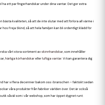
l ha ett par fingerhandskar under dina vantar. Det ger extra
ästa kvaliteten, så att de inte slutar med att förlora all värme i
s Freja Skind, så att hela familjen kan bli ordentligt klädd för
orska vårt stora sortiment av
skinnhandskar
, som innehåller
kar,
härliga körhandskar
eller
luftiga vantar
. Vi kan garantera dig
kind har vi flera decennier bakom oss i branschen – faktiskt sedan
plockar våra produkter från fabriker världen över. Det är också
butik såväl som i vår webshop, som har öppet dygnet runt.