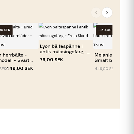
00 SEK
-150,00 SEK
Lyon bältespänne i
antik mässingsfärg -
 herrbälte -
Melanie dambälte
Freja...
79,00 SEK
odell - Svart...
Smalt bälte i röd
kerneläder...
449,00 SEK
299,00
SEK
449,00 SEK