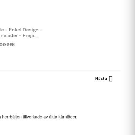
te - Enkel Design -
eläder - Freja...
,00 SEK

Nästa
 herrbälten tillverkade av äkta kärnläder.