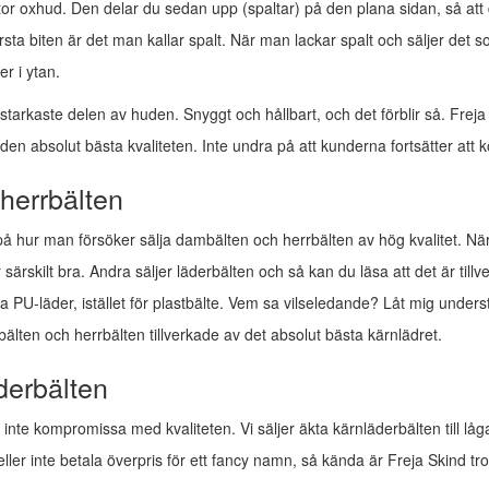
stor oxhud. Den delar du sedan upp (spaltar) på den plana sidan, så att d
sta biten är det man kallar spalt. När man lackar spalt och säljer det so
r i ytan.
tarkaste delen av huden. Snyggt och hållbart, och det förblir så. Freja 
en absolut bästa kvaliteten. Inte undra på att kunderna fortsätter att 
herrbälten
 på hur man försöker sälja dambälten och herrbälten av hög kvalitet. Nä
är särskilt bra. Andra säljer läderbälten och så kan du läsa att det är till
va PU-läder, istället för plastbälte. Vem sa vilseledande? Låt mig unders
älten och herrbälten tillverkade av det absolut bästa kärnlädret.
derbälten
nte kompromissa med kvaliteten. Vi säljer äkta kärnläderbälten till låg
ller inte betala överpris för ett fancy namn, så kända är Freja Skind trots