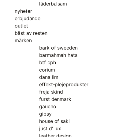
läderbalsam
nyheter
erbjudande
outlet
bäst av resten
märken
bark of sweeden
barmahmah hats
btf cph
corium
dana lim
effekt-plejeprodukter
freja skind
furst denmark
gaucho
gipsy
house of saki
just d' lux
leather design