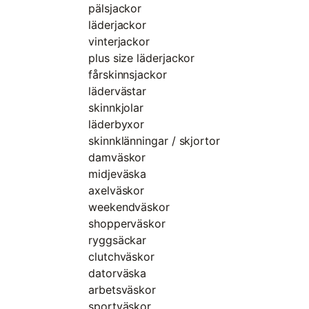
pälsjackor
läderjackor
vinterjackor
plus size läderjackor
fårskinnsjackor
lädervästar
skinnkjolar
läderbyxor
skinnklänningar / skjortor
damväskor
midjeväska
axelväskor
weekendväskor
shopperväskor
ryggsäckar
clutchväskor
datorväska
arbetsväskor
sportväskor