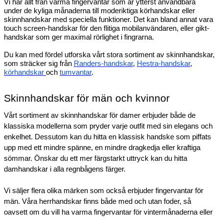
Vi har allt från varma fingervantar som är ytterst användbara 
under de kyliga månaderna till moderiktiga körhandskar eller 
skinnhandskar med speciella funktioner. Det kan bland annat vara 
touch screen-handskar för den flitiga mobilanvändaren, eller gikt-
handskar som ger maximal rörlighet i fingrarna. 
Du kan med fördel utforska vårt stora sortiment av skinnhandskar, 
som sträcker sig från 
Randers-handskar
, 
Hestra-handskar
, 
körhandskar 
och 
tumvantar
. 
Skinnhandskar för män och kvinnor 
Vårt sortiment av skinnhandskar för damer erbjuder både de 
klassiska modellerna som pryder varje outfit med sin elegans och 
enkelhet. Dessutom kan du hitta en klassisk handske som piffats 
upp med ett mindre spänne, en mindre dragkedja eller kraftiga 
sömmar. Önskar du ett mer färgstarkt uttryck kan du hitta 
damhandskar i alla regnbågens färger. 
Vi säljer flera olika märken som också erbjuder fingervantar för 
män. Våra herrhandskar finns både med och utan foder, så 
oavsett om du vill ha varma fingervantar för vintermånaderna eller 