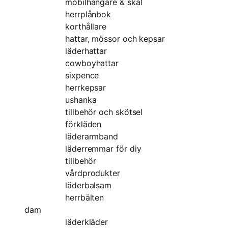
mobilhängare & skal
herrplånbok
korthållare
hattar, mössor och kepsar
läderhattar
cowboyhattar
sixpence
herrkepsar
ushanka
tillbehör och skötsel
förkläden
läderarmband
läderremmar för diy
tillbehör
vårdprodukter
läderbalsam
herrbälten
dam
läderkläder