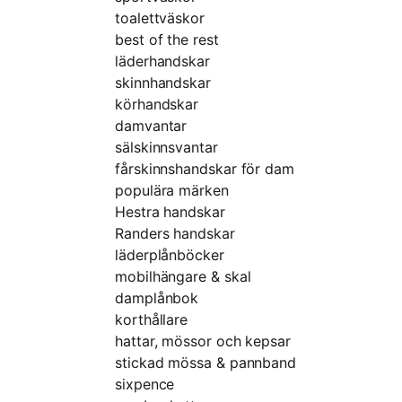
toalettväskor
best of the rest
läderhandskar
skinnhandskar
körhandskar
damvantar
sälskinnsvantar
fårskinnshandskar för dam
populära märken
Hestra handskar
Randers handskar
läderplånböcker
mobilhängare & skal
damplånbok
korthållare
hattar, mössor och kepsar
stickad mössa & pannband
sixpence