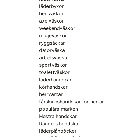
läderbyxor
herrväskor
axelväskor
weekendväskor
midjeväskor
ryggsäckar
datorväska
arbetsväskor
sportväskor
toalettväskor
läderhandskar
körhandskar
herrvantar
fårskinnshandskar för herrar
populära märken
Hestra handskar
Randers handskar
läderplånböcker