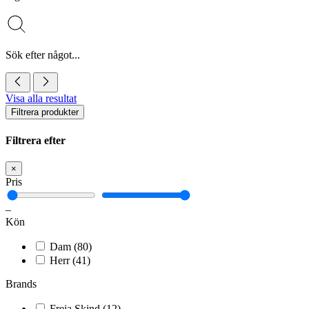
Sök efter något...
Visa alla resultat
Filtrera produkter
Filtrera efter
×
Pris
–
Kön
Dam
(80)
Herr
(41)
Brands
Freja Skind
(12)