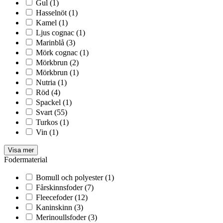
Gul
(1)
Hasselnöt
(1)
Kamel
(1)
Ljus cognac
(1)
Marinblå
(3)
Mörk cognac
(1)
Mörkbrun
(2)
Mörkbrun
(1)
Nutria
(1)
Röd
(4)
Spackel
(1)
Svart
(55)
Turkos
(1)
Vin
(1)
Visa mer
Fodermaterial
Bomull och polyester
(1)
Fårskinnsfoder
(7)
Fleecefoder
(12)
Kaninskinn
(3)
Merinoullsfoder
(3)