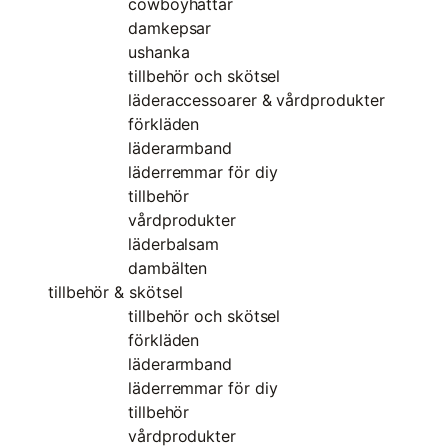
cowboyhattar
damkepsar
ushanka
tillbehör och skötsel
läderaccessoarer & vårdprodukter
förkläden
läderarmband
läderremmar för diy
tillbehör
vårdprodukter
läderbalsam
dambälten
tillbehör & skötsel
tillbehör och skötsel
förkläden
läderarmband
läderremmar för diy
tillbehör
vårdprodukter