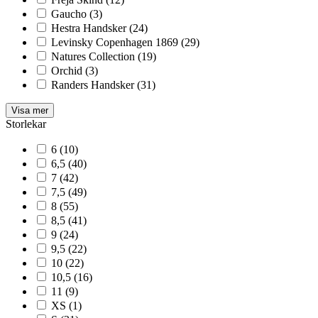
Gaucho
(3)
Hestra Handsker
(24)
Levinsky Copenhagen 1869
(29)
Natures Collection
(19)
Orchid
(3)
Randers Handsker
(31)
Visa mer
Storlekar
6
(10)
6,5
(40)
7
(42)
7,5
(49)
8
(55)
8,5
(41)
9
(24)
9,5
(22)
10
(22)
10,5
(16)
11
(9)
XS
(1)