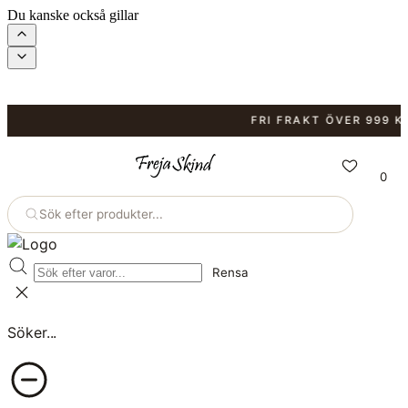
Du kanske också gillar
FRI FRAKT ÖVER 999 KR.
F
0
Sök efter produkter...
Rensa
Söker...