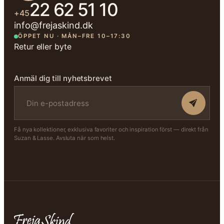
22 62 51 10
+45
info@frejaskind.dk
ÖPPET NU · MÅN–FRE 10–17:30
Retur eller byte
Anmäl dig till nyhetsbrevet
Få nya kollektioner, exklusiva favoriter och inspiration först — direkt från
Suzan & Lasse. Avsluta när som helst.