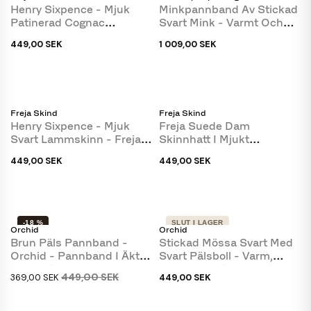
Henry Sixpence - Mjuk
Minkpannband Av Stickad
Patinerad Cognac
Svart Mink - Varmt Och
Lammskinn - Freja Skind
Läckert - Levinsky
449,00 SEK
1 009,00 SEK
Freja Skind
Freja Skind
Henry Sixpence - Mjuk
Freja Suede Dam
Svart Lammskinn - Freja
Skinnhatt I Mjukt
Skind
Cognacfärgat Mockaskinn
449,00 SEK
449,00 SEK
-...
-18 %
SLUT I LAGER
Orchid
Orchid
Brun Päls Pannband -
Stickad Mössa Svart Med
Orchid - Pannband I Äkta
Svart Pälsboll - Varm,
Kaninpäls
Mjuk Och Härlig...
449,00 SEK
369,00 SEK
449,00 SEK