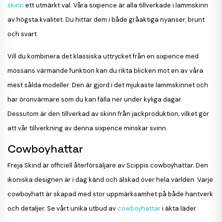
skinn
ett utmärkt val. Våra sixpence är alla tillverkade i lammskinn
av högsta kvalitet. Du hittar dem i både gråaktiga nyanser, brunt
och svart.
Vill du kombinera det klassiska uttrycket från en sixpence med
mössans värmande funktion kan du rikta blicken mot en av våra
mest sålda modeller. Den är gjord i det mjukaste lammskinnet och
har öronvärmare som du kan fälla ner under kyliga dagar.
Dessutom är den tillverkad av skinn från jackproduktion, vilket gör
att vår tillverkning av denna sixpence minskar svinn.
Cowboyhattar
Freja Skind är officiell återförsäljare av Scippis cowboyhattar. Den
ikoniska designen är i dag känd och älskad över hela världen. Varje
cowboyhatt är skapad med stor uppmärksamhet på både hantverk
och detaljer. Se vårt unika utbud av
cowboyhattar
i äkta läder.