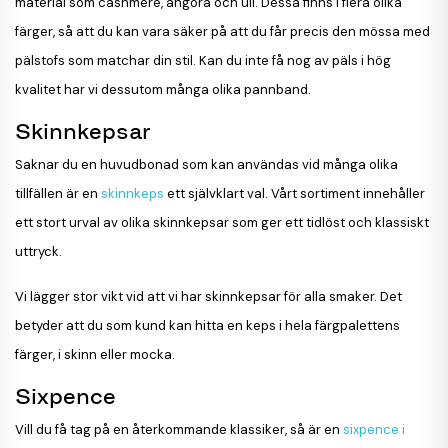
material som cashmere, angora och ull. Dessa finns i flera olika
färger, så att du kan vara säker på att du får precis den mössa med
pälstofs som matchar din stil. Kan du inte få nog av päls i hög
kvalitet har vi dessutom många olika pannband.
Skinnkepsar
Saknar du en huvudbonad som kan användas vid många olika
tillfällen är en
skinnkeps
ett självklart val. Vårt sortiment innehåller
ett stort urval av olika skinnkepsar som ger ett tidlöst och klassiskt
uttryck.
Vi lägger stor vikt vid att vi har skinnkepsar för alla smaker. Det
betyder att du som kund kan hitta en keps i hela färgpalettens
färger, i skinn eller mocka.
Sixpence
Vill du få tag på en återkommande klassiker, så är en
sixpence i