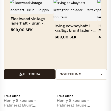
Fleetwood vintage
läderhatt - Brun -
Irving cowboyhatt i
Henry 
Scippis
599,00 SEK
kraftigt brunt läder -...
Mjuk p
cognac
689,00 SEK
449,0
FILTRERA
SORTERING
Freja Skind
Freja Skind
Henry Sixpence -
Henry Sixpence -
Patinerat Brunt
Patinerat Taupe
Lammskinn - Freja Skinn
Lammnappa - Freja Skinn