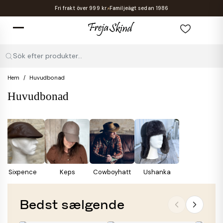
Fri frakt över 999 kr.
Familjeägt sedan 1986
Sök efter produkter...
Hem
Huvudbonad
Huvudbonad
Sixpence
Keps
Cowboyhatt
Ushanka
Bedst sælgende