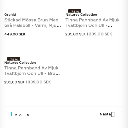
-78 %
Orchid
Natures Collection
Stickad Mössa Brun Med
Tinna Pannband Av Mjuk
Grå Pälsboll - Varm, Mjuk
Tvättbjörn Och Ull -
Och Härlig...
Mörkgrå - Natures...
1 339,00 SEK
449,00 SEK
299,00 SEK
-78 %
Natures Collection
Tinna Pannband Av Mjuk
Tvättbjörn Och Ull - Brun -
Natures...
1 339,00 SEK
299,00 SEK
1

Nästa
2
3
…
9