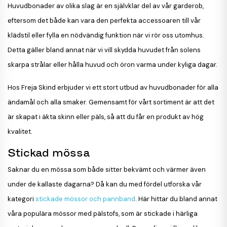
Huvudbonader av olika slag är en självklar del av vår garderob,
eftersom det både kan vara den perfekta accessoaren till vår
klädstil eller fylla en nödvändig funktion när vi rör oss utomhus.
Detta gäller bland annat när vi vill skydda huvudet från solens
skarpa strålar eller hålla huvud och öron varma under kyliga dagar.
Hos Freja Skind erbjuder vi ett stort utbud av huvudbonader för alla
ändamål och alla smaker. Gemensamt för vårt sortiment är att det
är skapat i äkta skinn eller päls, så att du får en produkt av hög
kvalitet.
Stickad mössa
Saknar du en mössa som både sitter bekvämt och värmer även
under de kallaste dagarna? Då kan du med fördel utforska vår
kategori
stickade mössor och pannband
. Här hittar du bland annat
våra populära mössor med pälstofs, som är stickade i härliga