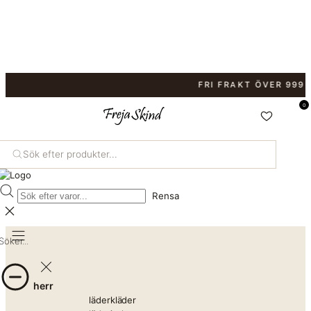
FRI FRAKT ÖVER 999 KR
0
Sök efter produkter...
Rensa
Söker...
herr
läderkläder