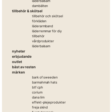
läderbalsam
dambälten
tillbehör & skötsel
tillbehör och skötsel
förkläden
läderarmband
läderremmar för diy
tillbehör
vårdprodukter
läderbalsam
nyheter
erbjudande
outlet
bäst av resten
märken
bark of sweeden
barmahmah hats
btf cph
corium
dana lim
effekt-plejeprodukter
freja skind