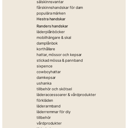
sälskinnsvantar
fårskinnshandskar för dam
populära märken
Hestra handskar
Randers handskar
läderplånböcker
mobilhängare & skal
damplånbok
korthållare
hattar, mössor och kepsar
stickad mössa & pannband
sixpence
cowboyhattar
damkepsar
ushanka
tillbehör och skötsel
läderaccessoarer & vårdprodukter
förkläden
läderarmband
läderremmar för diy
tillbehör
vårdprodukter