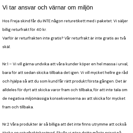
Vi tar ansvar och värnar om miljön
Hos Freja skind får du INTE någon returetikett med i paketet. Vi säljer
billig returfrakt för 40 kr.
Varför är returfrakten inte gratis? Vår returfrakt är inte gratis av två
skäl.
Nr.1
– Vi vill gärna undvika att våra kunder köper en hel massa i urval,
bara för att sedan skicka tillbaka det igen. Vi vill mycket hellre ge råd
och hjälpa så att du som kund får rätt produkt första gången. Det är
alldeles för dyrt att skicka varor fram och tillbaka, för att inte tala om
de negativa miljömässiga konsekvenserna av att skicka för mycket
fram och tillbaka.
Nr.2
Våra produkter är så billiga att det inte finns utrymme att också
täcka en returfraktskostnad. Skulle vi göra detta måste priset på