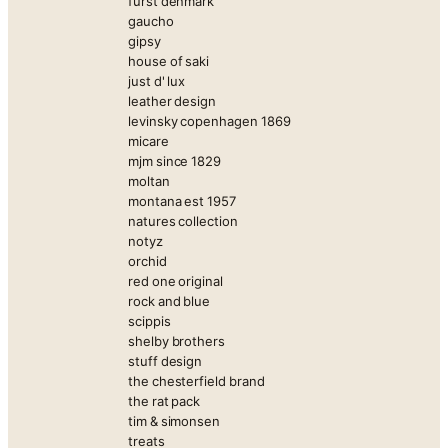
furst denmark
gaucho
gipsy
house of saki
just d' lux
leather design
levinsky copenhagen 1869
micare
mjm since 1829
moltan
montana est 1957
natures collection
notyz
orchid
red one original
rock and blue
scippis
shelby brothers
stuff design
the chesterfield brand
the rat pack
tim & simonsen
treats