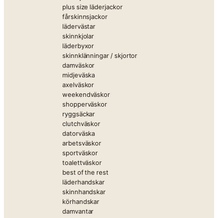
plus size läderjackor
fårskinnsjackor
lädervästar
skinnkjolar
läderbyxor
skinnklänningar / skjortor
damväskor
midjeväska
axelväskor
weekendväskor
shopperväskor
ryggsäckar
clutchväskor
datorväska
arbetsväskor
sportväskor
toalettväskor
best of the rest
läderhandskar
skinnhandskar
körhandskar
damvantar