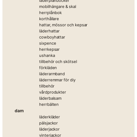
läderplånböcker
mobilhängare & skal
herrplånbok
korthållare
hattar, mössor och kepsar
läderhattar
cowboyhattar
sixpence
herrkepsar
ushanka
tillbehör och skötsel
förkläden
läderarmband
läderremmar för diy
tillbehör
vårdprodukter
läderbalsam
herrbälten
dam
läderkläder
pälsjackor
läderjackor
vinterjackor