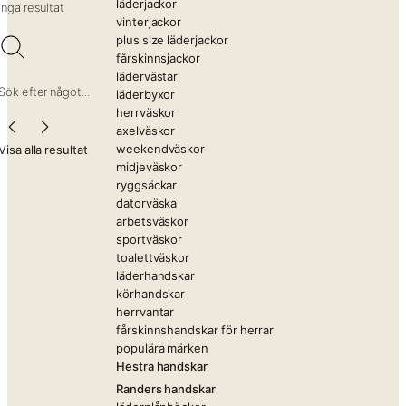
läderjackor
Inga resultat
vinterjackor
plus size läderjackor
fårskinnsjackor
lädervästar
Sök efter något...
läderbyxor
herrväskor
axelväskor
weekendväskor
Visa alla resultat
midjeväskor
ryggsäckar
datorväska
arbetsväskor
sportväskor
toalettväskor
läderhandskar
körhandskar
herrvantar
fårskinnshandskar för herrar
populära märken
Hestra handskar
Randers handskar