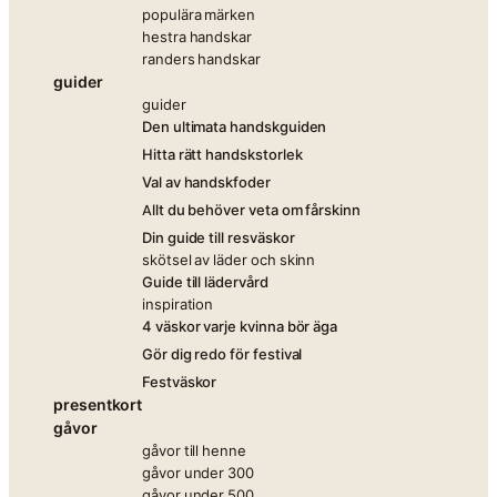
populära märken
hestra handskar
randers handskar
guider
guider
Den ultimata handskguiden
Hitta rätt handskstorlek
Val av handskfoder
Allt du behöver veta om fårskinn
Din guide till resväskor
skötsel av läder och skinn
Guide till lädervård
inspiration
4 väskor varje kvinna bör äga
Gör dig redo för festival
Festväskor
presentkort
gåvor
gåvor till henne
gåvor under 300
gåvor under 500