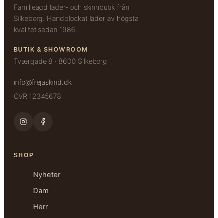
Familjeägd läder- och skinnbutik från
Silkeborg. Handplockat läder av högsta
kvalitet sedan 1986.
BUTIK & SHOWROOM
Tværgade 8 · 8600 Silkeborg
info@frejaskind.dk
CVR 12345678
SHOP
Nyheter
Dam
Herr