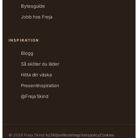
Bytesguide
Jobb hos Freja
INSPIRATION
Blogg
Så sköter du läder
Hitta din väska
Presentinspiration
@Freja Skind
© 2026 Freja Skind ApS
Köpvillkor
Integritetspolicy
Cookies