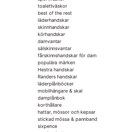
toalettväskor
best of the rest
läderhandskar
skinnhandskar
körhandskar
damvantar
sälskinnsvantar
fårskinnshandskar för dam
populära märken
Hestra handskar
Randers handskar
läderplånböcker
mobilhängare & skal
damplånbok
korthållare
hattar, mössor och kepsar
stickad mössa & pannband
sixpence