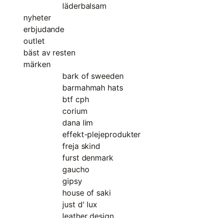
läderbalsam
nyheter
erbjudande
outlet
bäst av resten
märken
bark of sweeden
barmahmah hats
btf cph
corium
dana lim
effekt-plejeprodukter
freja skind
furst denmark
gaucho
gipsy
house of saki
just d' lux
leather design