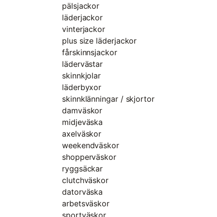
pälsjackor
läderjackor
vinterjackor
plus size läderjackor
fårskinnsjackor
lädervästar
skinnkjolar
läderbyxor
skinnklänningar / skjortor
damväskor
midjeväska
axelväskor
weekendväskor
shopperväskor
ryggsäckar
clutchväskor
datorväska
arbetsväskor
sportväskor