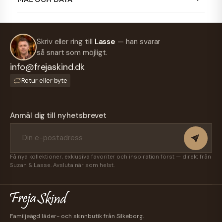
Skriv eller ring till
Lasse
— han svarar
så snart som möjligt.
info@frejaskind.dk
Retur eller byte
Anmäl dig till nyhetsbrevet
Få nya kollektioner, exklusiva favoriter och inspiration först — direkt från
Suzan & Lasse. Avsluta när som helst.
Familjeägd läder- och skinnbutik från Silkeborg.