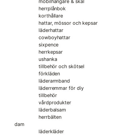
mobilhängare & skal
herrplånbok
korthållare
hattar, mössor och kepsar
läderhattar
cowboyhattar
sixpence
herrkepsar
ushanka
tillbehör och skötsel
förkläden
läderarmband
läderremmar för diy
tillbehör
vårdprodukter
läderbalsam
herrbälten
dam
läderkläder