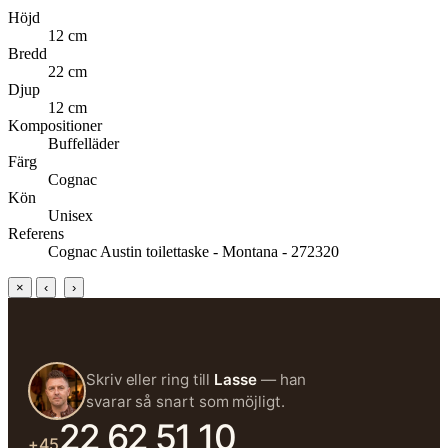
Höjd
12 cm
Bredd
22 cm
Djup
12 cm
Kompositioner
Buffelläder
Färg
Cognac
Kön
Unisex
Referens
Cognac Austin toilettaske - Montana - 272320
×
‹
›
Skriv eller ring till
Lasse
— han
svarar så snart som möjligt.
22 62 51 10
+45