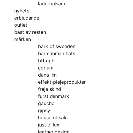
läderbalsam
nyheter
erbjudande
outlet
bäst av resten
märken
bark of sweeden
barmahmah hats
btf cph
corium
dana lim
effekt-plejeprodukter
freja skind
furst denmark
gaucho
gipsy
house of saki
just d' lux
leather design