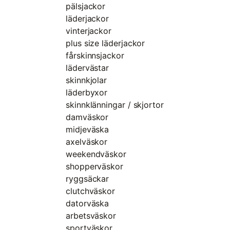
pälsjackor
läderjackor
vinterjackor
plus size läderjackor
fårskinnsjackor
lädervästar
skinnkjolar
läderbyxor
skinnklänningar / skjortor
damväskor
midjeväska
axelväskor
weekendväskor
shopperväskor
ryggsäckar
clutchväskor
datorväska
arbetsväskor
sportväskor