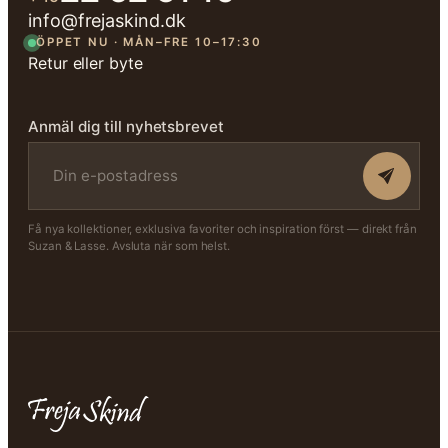
info@frejaskind.dk
ÖPPET NU · MÅN–FRE 10–17:30
Retur eller byte
Anmäl dig till nyhetsbrevet
Få nya kollektioner, exklusiva favoriter och inspiration först — direkt från
Suzan & Lasse. Avsluta när som helst.