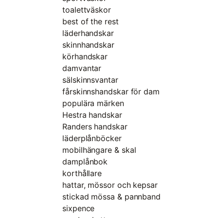
toalettväskor
best of the rest
läderhandskar
skinnhandskar
körhandskar
damvantar
sälskinnsvantar
fårskinnshandskar för dam
populära märken
Hestra handskar
Randers handskar
läderplånböcker
mobilhängare & skal
damplånbok
korthållare
hattar, mössor och kepsar
stickad mössa & pannband
sixpence