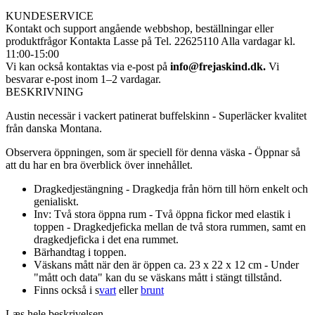
KUNDESERVICE
Kontakt och support angående webbshop, beställningar eller
produktfrågor
Kontakta Lasse på Tel. 22625110 Alla vardagar kl.
11:00-15:00
Vi kan också kontaktas via e-post på
info@frejaskind.dk.
Vi
besvarar e-post inom 1–2 vardagar.
BESKRIVNING
Austin necessär i vackert patinerat buffelskinn - Superläcker kvalitet
från danska Montana.
Observera öppningen, som är speciell för denna väska - Öppnar så
att du har en bra överblick över innehållet.
Dragkedjestängning - Dragkedja från hörn till hörn enkelt och
genialiskt.
Inv: Två stora öppna rum - Två öppna fickor med elastik i
toppen - Dragkedjeficka mellan de två stora rummen, samt en
dragkedjeficka i det ena rummet.
Bärhandtag i toppen.
Väskans mått när den är öppen ca. 23 x 22 x 12 cm - Under
"mått och data" kan du se väskans mått i stängt tillstånd.
Finns också i s
vart
eller
brunt
Læs hele beskrivelsen