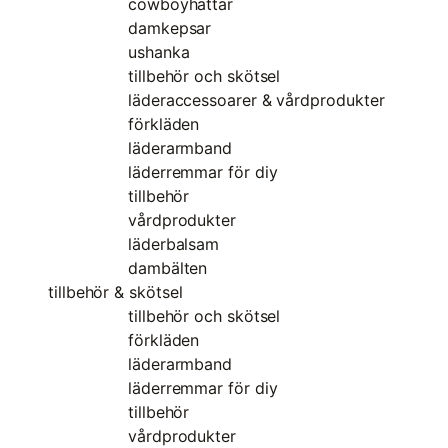
cowboyhattar
damkepsar
ushanka
tillbehör och skötsel
läderaccessoarer & vårdprodukter
förkläden
läderarmband
läderremmar för diy
tillbehör
vårdprodukter
läderbalsam
dambälten
tillbehör & skötsel
tillbehör och skötsel
förkläden
läderarmband
läderremmar för diy
tillbehör
vårdprodukter