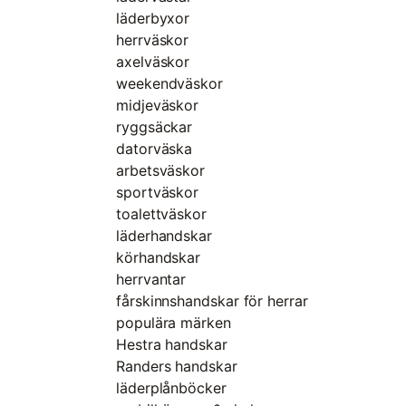
läderbyxor
herrväskor
axelväskor
weekendväskor
midjeväskor
ryggsäckar
datorväska
arbetsväskor
sportväskor
toalettväskor
läderhandskar
körhandskar
herrvantar
fårskinnshandskar för herrar
populära märken
Hestra handskar
Randers handskar
läderplånböcker