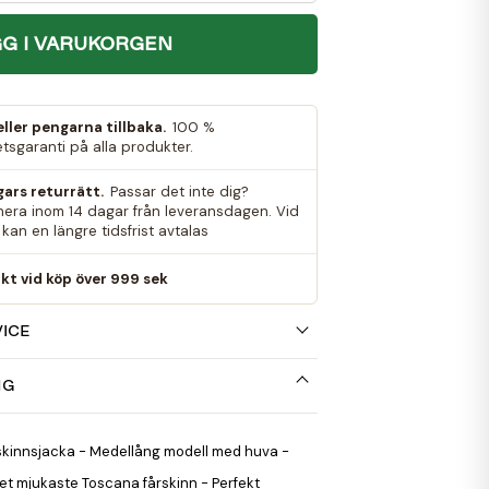
G I VARUKORGEN
eller pengarna tillbaka.
100 %
etsgaranti på alla produkter.
gars returrätt.
Passar det inte dig?
nera inom 14 dagar från leveransdagen. Vid
kan en längre tidsfrist avtalas
rakt vid köp över 999 sek
ICE
NG
skinnsjacka - Medellång modell med huva -
det mjukaste Toscana fårskinn - Perfekt