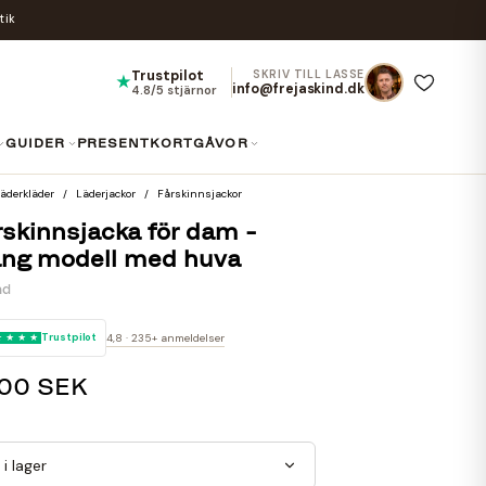
tik
Trustpilot
SKRIV TILL LASSE
★
info@frejaskind.dk
4.8/5 stjärnor
GUIDER
PRESENTKORT
GÅVOR
äderkläder
Läderjackor
Fårskinnsjackor
rskinnsjacka för dam -
ång modell med huva
nd
Trustpilot
4,8 · 235+ anmeldelser
,00 SEK