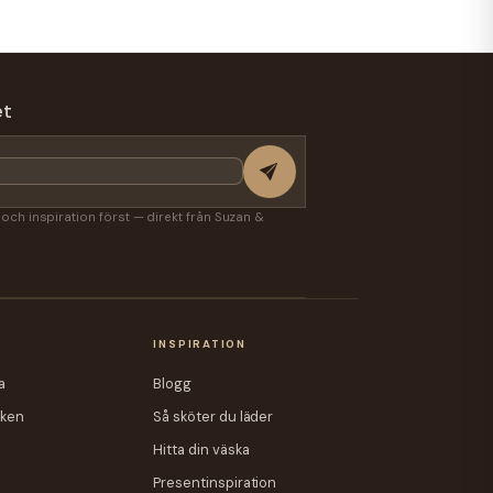
et
r och inspiration först — direkt från Suzan &
A
INSPIRATION
a
Blogg
iken
Så sköter du läder
Hitta din väska
Presentinspiration