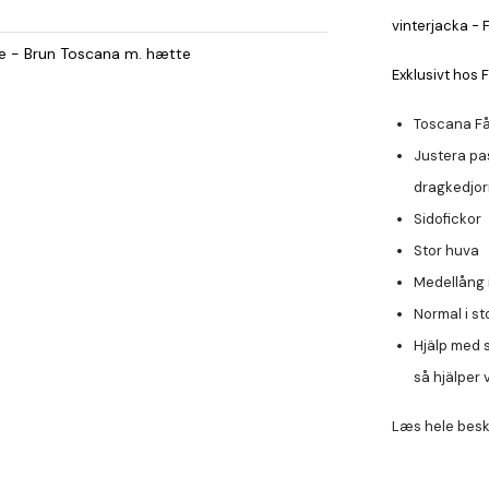
vinterjacka - 
ke - Brun Toscana m. hætte
Exklusivt hos F
Toscana Få
Justera pa
dragkedjo
Sidofickor
Stor huva
Medellång 
Normal i st
Hjälp med s
så hjälper v
Læs hele besk