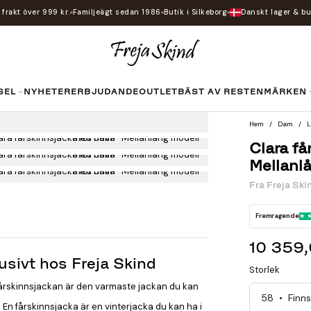
i frakt över 999 kr.
Familjeägt sedan 1986
Butik i Silkeborg
Danskt lager & bu
SEL
NYHETER
ERBJUDANDE
OUTLET
BÄST AV RESTEN
MÄRKEN
Hem
Dam
L
Clara få
Mellanl
Fra
Freja Ski
Fremragende
10 359
usivt hos Freja Skind
Storlek
 Fårskinnsjackan är den varmaste jackan du kan
. En fårskinnsjacka är en vinterjacka du kan ha i