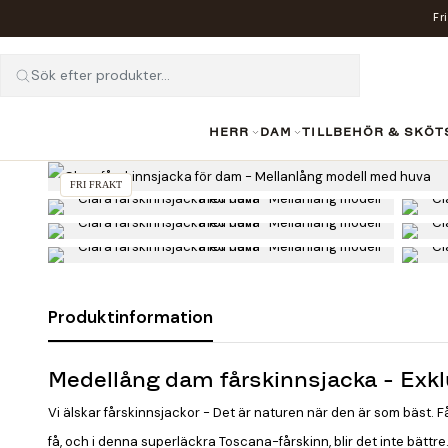
Fr
Sök efter produkter...
HERR
DAM
TILLBEHÖR & SKÖT
FRI FRAKT
Produktinformation
Medellång dam fårskinnsjacka - Exkl
Vi älskar fårskinnsjackor - Det är naturen när den är som bäst.
få, och i denna superläckra Toscana-fårskinn, blir det inte bättre