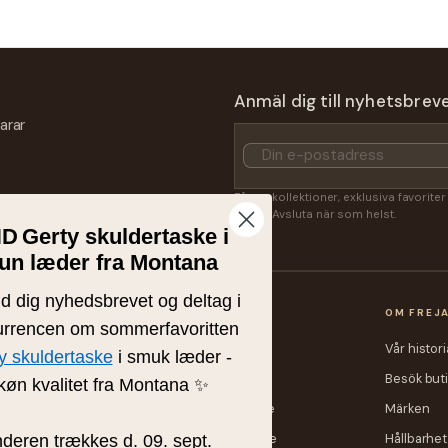
Anmäl dig till nyhetsbrev
arar
Få nya kollektioner, exklusiva favorite
Lasse. Avsluta när som helst.
ND
Gerty skuldertaske i
un læder fra Montana
ld dig nyhedsbrevet og deltag i
OP
KUNDSERVICE
OM FREJ
rrencen om sommerfavoritten
heter
Kontakt
Vår histori
y skuldertaske
i smuk læder -
m
Fraktpriser
Besök but
køn kvalitet fra Montana ✨
r
Retur eller byte
Märken
skor
Tävlingsvinnare
Hållbarhet
nderen trækkes d. 09. sept.