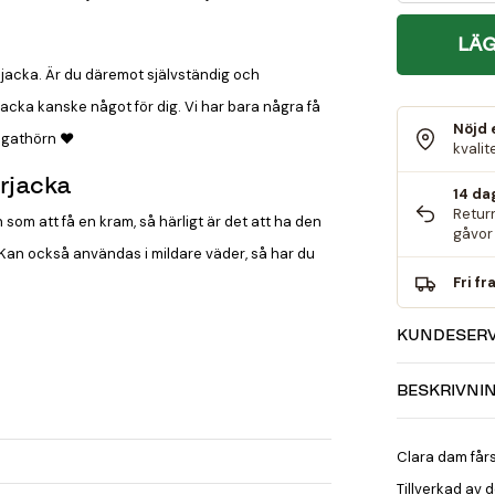
LÄG
jacka. Är du däremot självständig och
nsjacka kanske något för dig. Vi har bara några få
Nöjd 
e gathörn ♥
kvalit
rjacka
14 da
Retur
 som att få en kram, så härligt är det att ha den
gåvor 
. Kan också användas i mildare väder, så har du
Fri f
KUNDESERV
BESKRIVNI
Clara dam får
Tillverkad av 