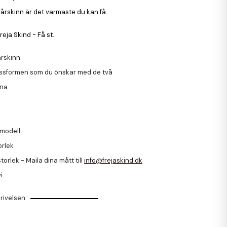
Fårskinn är det varmaste du kan få.
reja Skind - Få st.
rskinn
ssformen som du önskar med de två
rna
modell
orlek
torlek - Maila dina mått till
info@frejaskind.dk
i.
rivelsen