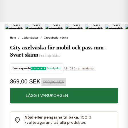
Hem
Läderväskor
Crossbody-väska
City axelväska för mobil och pass mm -
Svart skinn
Fra
Freja Skind
Fremragende
Trustpilot
4,8 · 235+ anmeldelser
369,00 SEK
599,00 SEK
LÄGG I VARUKORGEN
Nöjd eller pengarna tillbaka.
100 %
kvalitetsgaranti på alla produkter.