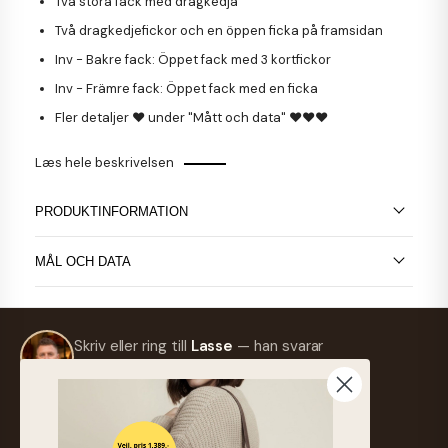
Två stora fack med dragkedja
Två dragkedjefickor och en öppen ficka på framsidan
Inv - Bakre fack: Öppet fack med 3 kortfickor
Inv - Främre fack: Öppet fack med en ficka
Fler detaljer
♥ under "Mått och data" ♥♥♥
Læs hele beskrivelsen
PRODUKTINFORMATION
MÅL OCH DATA
Skriv eller ring till
Lasse
— han svarar
så snart som möjligt.
info@frejaskind.dk
Retur eller byte