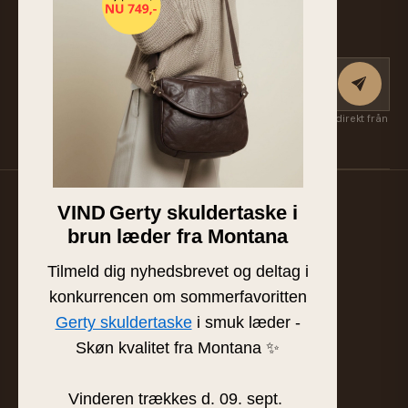
Anmäl dig till nyhetsbrevet
Få nya kollektioner, exklusiva favoriter och inspiration först — direkt från
Suzan & Lasse. Avsluta när som helst.
VIND
Gerty skuldertaske i
Familjeägd läder- och skinnbutik från Silkeborg.
brun læder fra Montana
Handplockat läder av högsta kvalitet sedan 1986.
BUTIK & SHOWROOM
Tilmeld dig nyhedsbrevet og deltag i
Tværgade 8 · 8600 Silkeborg
konkurrencen om sommerfavoritten
info@frejaskind.dk
Gerty skuldertaske
i smuk læder -
CVR 12345678
Skøn kvalitet fra Montana ✨
Vinderen trækkes d. 09. sept.