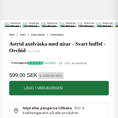
Hem
Dam
Damväskor
Axelväskor
Astrid axelväska med nitar - Svart buffel -
Orchid
Fra
Orchid
Fremragende
Trustpilot
4,8 · 235+ anmeldelser
599,00 SEK
1 039,00 SEK
LÄGG I VARUKORGEN
Nöjd eller pengarna tillbaka.
100 %
kvalitetsgaranti på alla produkter.