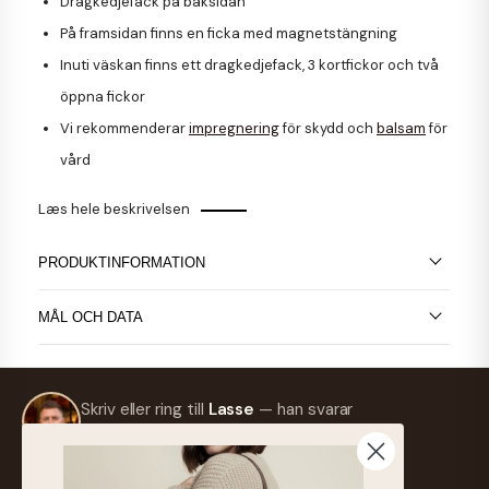
Dragkedjefack på baksidan
På framsidan finns en ficka med magnetstängning
Inuti väskan finns ett dragkedjefack, 3 kortfickor och två
öppna fickor
Vi rekommenderar
impregnering
för skydd och
balsam
för
vård
Læs hele beskrivelsen
PRODUKTINFORMATION
MÅL OCH DATA
Skriv eller ring till
Lasse
— han svarar
så snart som möjligt.
info@frejaskind.dk