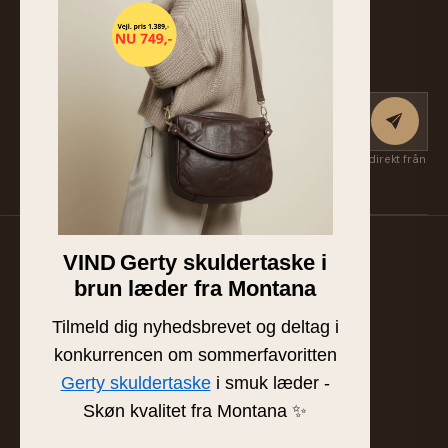
Retur eller byte
Anmäl dig till nyhetsbrevet
Få nya kollektioner, exklusiva favoriter och inspiration först — direkt från
Suzan & Lasse. Avsluta när som helst.
VIND
Gerty skuldertaske i
Familjeägd läder- och skinnbutik från Silkeborg.
brun læder fra Montana
Handplockat läder av högsta kvalitet sedan 1986.
BUTIK & SHOWROOM
Tilmeld dig nyhedsbrevet og deltag i
Tværgade 8 · 8600 Silkeborg
konkurrencen om sommerfavoritten
info@frejaskind.dk
Gerty skuldertaske
i smuk læder -
CVR 12345678
Skøn kvalitet fra Montana ✨