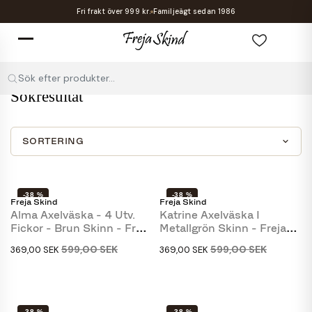
Fri frakt över 999 kr.
Familjeägt sedan 1986
Sök efter produkter...
Sökresultat
SORTERING
-38 %
-38 %
Freja Skind
Freja Skind
SLUT I LAGER
Alma Axelväska - 4 Utv.
Katrine Axelväska I
Fickor - Brun Skinn - Freja
Metallgrön Skinn - Freja
Skind
Skind
599,00 SEK
599,00 SEK
369,00 SEK
369,00 SEK
-38 %
-38 %