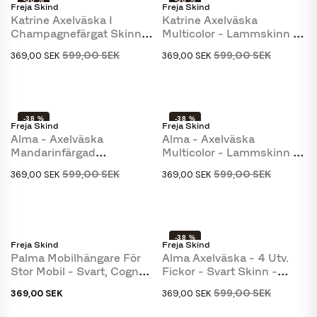
Freja Skind
Freja Skind
SLUT I LAGER
Katrine Axelväska I
Katrine Axelväska
Champagnefärgat Skinn -
Multicolor - Lammskinn -
Freja Skind
Freja Skind
599,00 SEK
599,00 SEK
369,00 SEK
369,00 SEK
-38 %
-38 %
Freja Skind
Freja Skind
Alma - Axelväska
Alma - Axelväska
Mandarinfärgad
Multicolor - Lammskinn -
Lammskinn - Freja Skind
Freja Skind
599,00 SEK
599,00 SEK
369,00 SEK
369,00 SEK
-38 %
Freja Skind
Freja Skind
Palma Mobilhängare För
Alma Axelväska - 4 Utv.
Stor Mobil - Svart, Cognac
Fickor - Svart Skinn -
Eller Brun...
Freja Skind
599,00 SEK
369,00 SEK
369,00 SEK