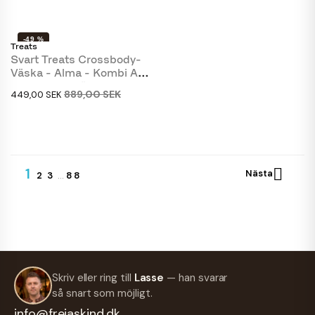
-49 %
Treats
Svart Treats Crossbody-
Väska - Alma - Kombi Av
Mocka Och Läder
889,00 SEK
449,00 SEK
1

Nästa
2
3
…
88
Skriv eller ring till
Lasse
— han svarar
så snart som möjligt.
info@frejaskind.dk