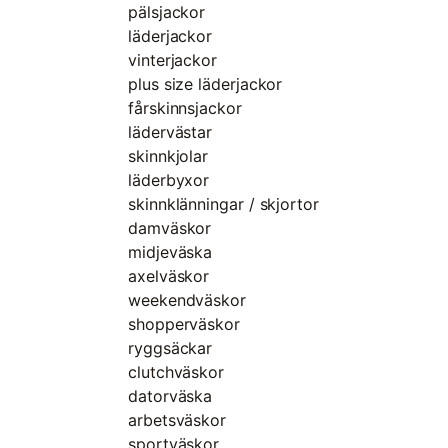
pälsjackor
läderjackor
vinterjackor
plus size läderjackor
fårskinnsjackor
lädervästar
skinnkjolar
läderbyxor
skinnklänningar / skjortor
damväskor
midjeväska
axelväskor
weekendväskor
shopperväskor
ryggsäckar
clutchväskor
datorväska
arbetsväskor
sportväskor