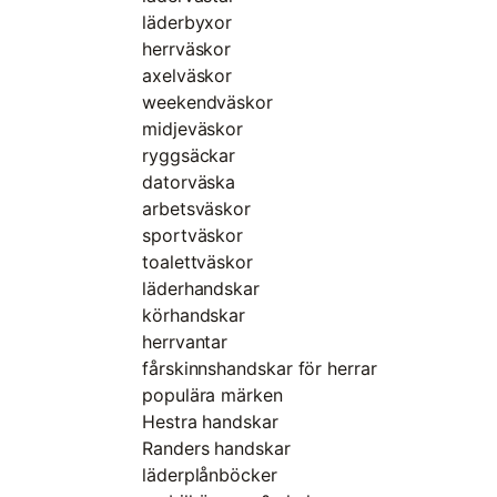
läderbyxor
herrväskor
axelväskor
weekendväskor
midjeväskor
ryggsäckar
datorväska
arbetsväskor
sportväskor
toalettväskor
läderhandskar
körhandskar
herrvantar
fårskinnshandskar för herrar
populära märken
Hestra handskar
Randers handskar
läderplånböcker