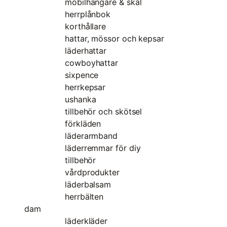
mobilhängare & skal
herrplånbok
korthållare
hattar, mössor och kepsar
läderhattar
cowboyhattar
sixpence
herrkepsar
ushanka
tillbehör och skötsel
förkläden
läderarmband
läderremmar för diy
tillbehör
vårdprodukter
läderbalsam
herrbälten
dam
läderkläder