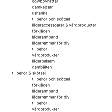
cowboyhattar
damkepsar
ushanka
tillbehör och skötsel
läderaccessoarer & vårdprodukter
förkläden
läderarmband
läderremmar för diy
tillbehör
vårdprodukter
läderbalsam
dambälten
tillbehör & skötsel
tillbehör och skötsel
förkläden
läderarmband
läderremmar för diy
tillbehör
vårdprodukter