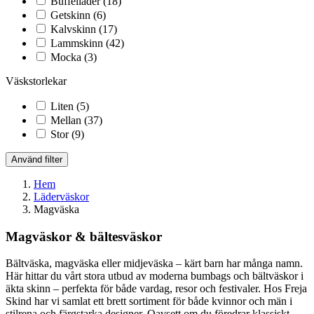
Buffelläder
(18)
Getskinn
(6)
Kalvskinn
(17)
Lammskinn
(42)
Mocka
(3)
Väskstorlekar
Liten
(5)
Mellan
(37)
Stor
(9)
Använd filter
Hem
Läderväskor
Magväska
Magväskor & bältesväskor
Bältväska, magväska eller midjeväska – kärt barn har många namn.
Här hittar du vårt stora utbud av moderna bumbags och bältväskor i
äkta skinn – perfekta för både vardag, resor och festivaler. Hos Freja
Skind har vi samlat ett brett sortiment för både kvinnor och män i
stilrena och färgstarka designer. Oavsett om du föredrar klassiskt