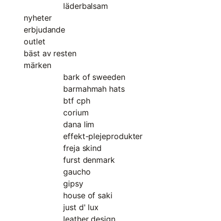
läderbalsam
nyheter
erbjudande
outlet
bäst av resten
märken
bark of sweeden
barmahmah hats
btf cph
corium
dana lim
effekt-plejeprodukter
freja skind
furst denmark
gaucho
gipsy
house of saki
just d' lux
leather design