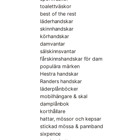
toalettväskor
best of the rest
läderhandskar
skinnhandskar
körhandskar
damvantar
sälskinnsvantar
fårskinnshandskar för dam
populära märken
Hestra handskar
Randers handskar
läderplånböcker
mobilhängare & skal
damplånbok
korthållare
hattar, mössor och kepsar
stickad mössa & pannband
sixpence