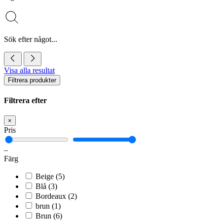
Sök efter något...
Visa alla resultat
Filtrera produkter
Filtrera efter
×
Pris
–
Färg
Beige
(5)
Blå
(3)
Bordeaux
(2)
brun
(1)
Brun
(6)